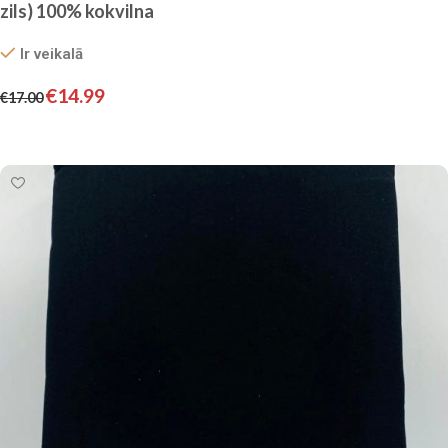
zils) 100% kokvilna
Ir veikalā
€
14.99
€
17.00
Pievienot grozam