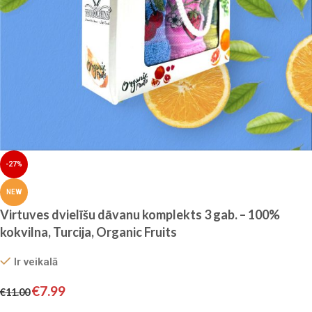
-27%
NEW
Virtuves dvielīšu dāvanu komplekts 3 gab. – 100%
kokvilna, Turcija, Organic Fruits
Ir veikalā
€
7.99
€
11.00