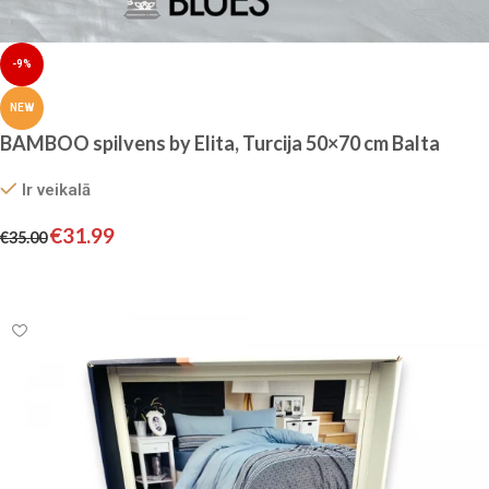
-9%
NEW
BAMBOO spilvens by Elita, Turcija 50×70 cm Balta
Ir veikalā
€
31.99
€
35.00
Pievienot grozam