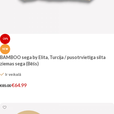
-24%
NEW
BAMBOO sega by Elita, Turcija / pusotrvietīga silta
ziemas sega (Bēšs)
Ir veikalā
€
64.99
€
85.00
Pievienot grozam