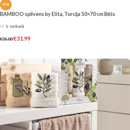
NEW
BAMBOO spilvens by Elita, Turcija 50×70 cm Bēšs
Ir veikalā
€
31.99
€
35.00
Pievienot grozam