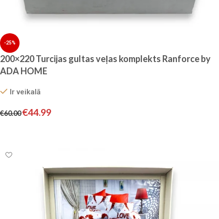
-25%
200×220 Turcijas gultas veļas komplekts Ranforce by
ADA HOME
Ir veikalā
€
44.99
€
60.00
Pievienot grozam