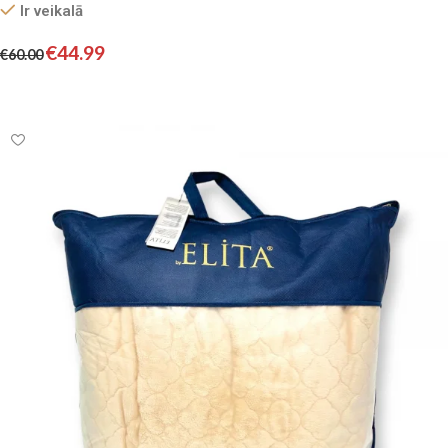
Ir veikalā
€
44.99
€
60.00
Pievienot grozam