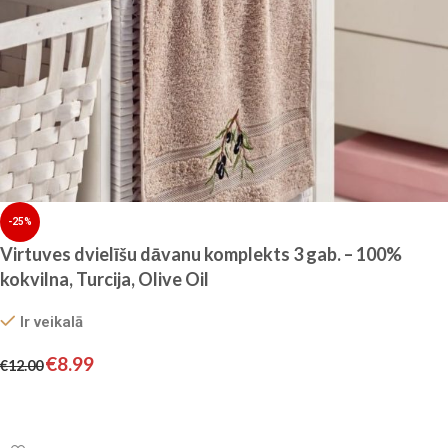
-25%
Virtuves dvielīšu dāvanu komplekts 3 gab. – 100%
kokvilna, Turcija, Olive Oil
Ir veikalā
€
8.99
€
12.00
Pievienot grozam