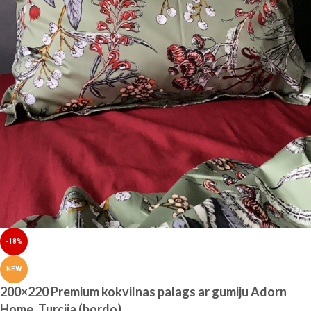
-18%
NEW
200×220 Premium kokvilnas palags ar gumiju Adorn
Home, Turcija (bordo)