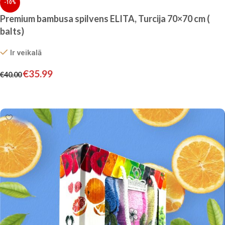
-10%
Premium bambusa spilvens ELITA, Turcija 70×70 cm (
balts)
Ir veikalā
€
35.99
€
40.00
Pievienot grozam