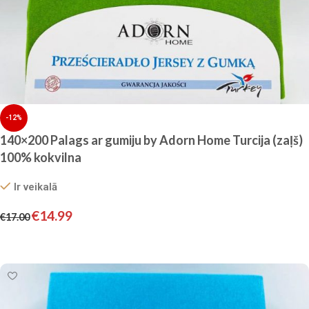
-12%
140×200 Palags ar gumiju by Adorn Home Turcija (zaļš)
100% kokvilna
Ir veikalā
€
14.99
€
17.00
Pievienot grozam