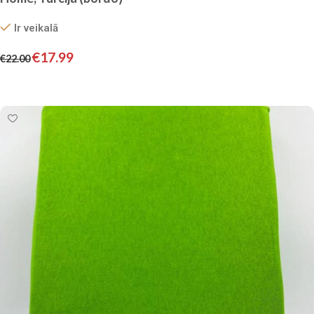
Ir veikalā
€
17.99
€
22.00
Pievienot grozam