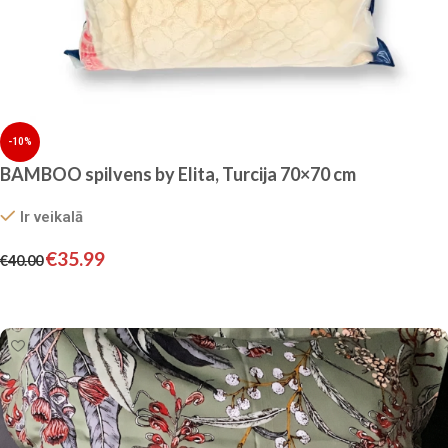
-10%
BAMBOO spilvens by Elita, Turcija 70×70 cm
Ir veikalā
€
35.99
€
40.00
Pievienot grozam