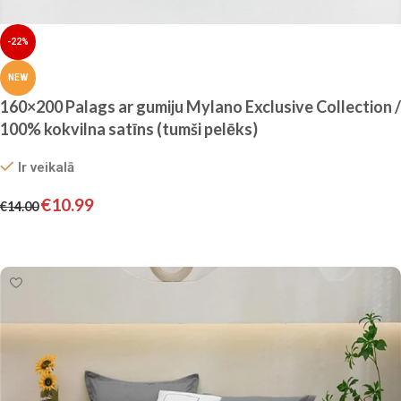
-22%
NEW
160×200 Palags ar gumiju Mylano Exclusive Collection /
100% kokvilna satīns (tumši pelēks)
Ir veikalā
€
10.99
€
14.00
Pievienot grozam