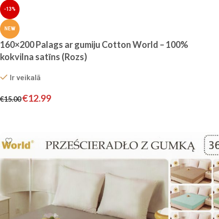
-13%
NEW
160×200 Palags ar gumiju Cotton World – 100%
kokvilna satīns (Rozs)
Ir veikalā
€
12.99
€
15.00
Pievienot grozam