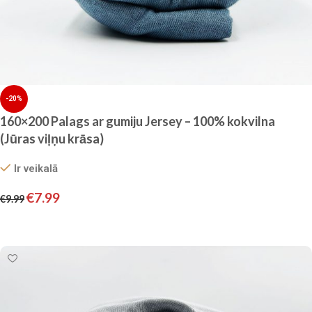
-20%
160×200 Palags ar gumiju Jersey – 100% kokvilna
(Jūras viļņu krāsa)
Ir veikalā
€
7.99
€
9.99
Pievienot grozam