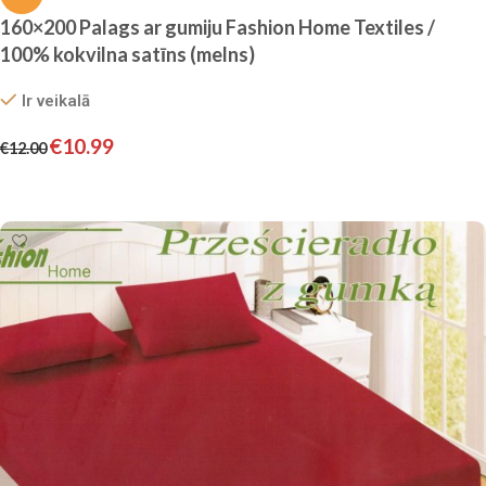
160×200 Palags ar gumiju Fashion Home Textiles /
100% kokvilna satīns (melns)
Ir veikalā
€
10.99
€
12.00
Pievienot grozam