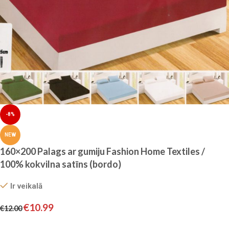
-8%
NEW
160×200 Palags ar gumiju Fashion Home Textiles /
100% kokvilna satīns (bordo)
Ir veikalā
€
10.99
€
12.00
Pievienot grozam