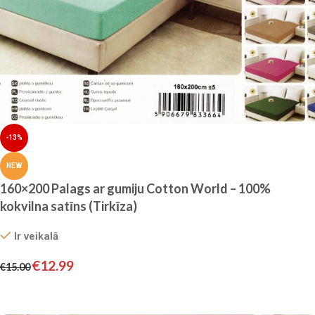
-13%
NEW
160×200 Palags ar gumiju Cotton World – 100%
kokvilna satīns (Tirkīza)
Ir veikalā
€
12.99
€
15.00
Pievienot grozam