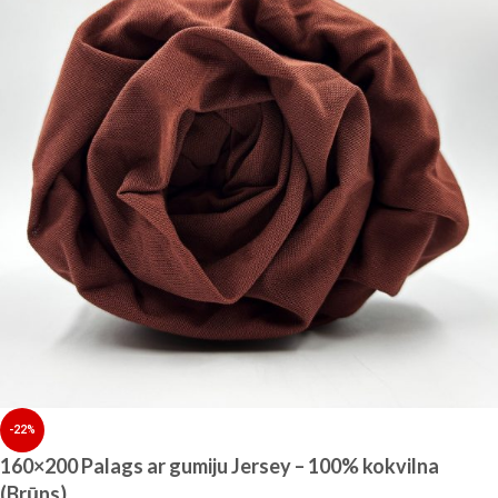
-22%
160×200 Palags ar gumiju Jersey – 100% kokvilna
(Brūns)