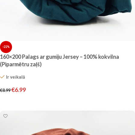
-22%
160×200 Palags ar gumiju Jersey – 100% kokvilna
(Piparmētru zaļš)
Ir veikalā
€
6.99
€
8.99
Pievienot grozam