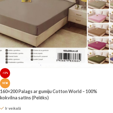
-13%
NEW
160×200 Palags ar gumiju Cotton World – 100%
kokvilna satīns (Pelēks)
Ir veikalā