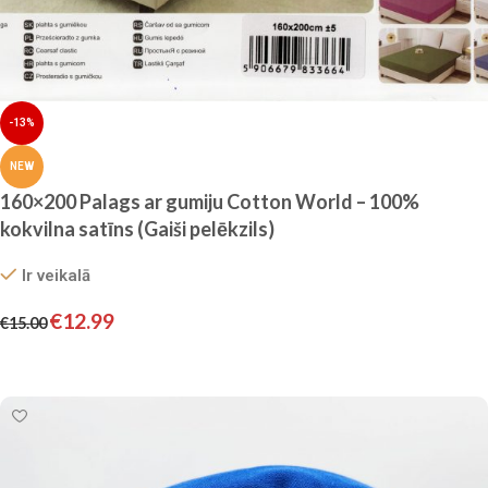
-13%
NEW
160×200 Palags ar gumiju Cotton World – 100%
kokvilna satīns (Gaiši pelēkzils)
Ir veikalā
€
12.99
€
15.00
Pievienot grozam