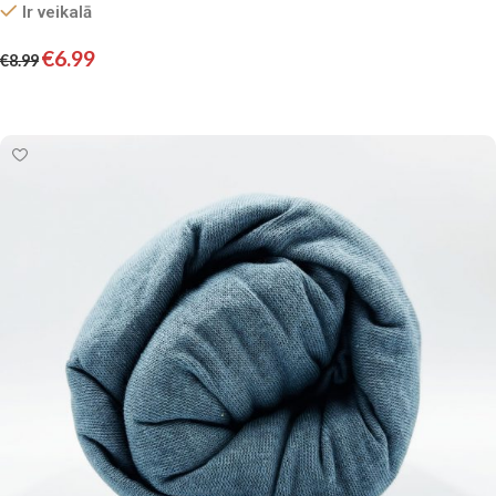
Ir veikalā
€
6.99
€
8.99
Pievienot grozam