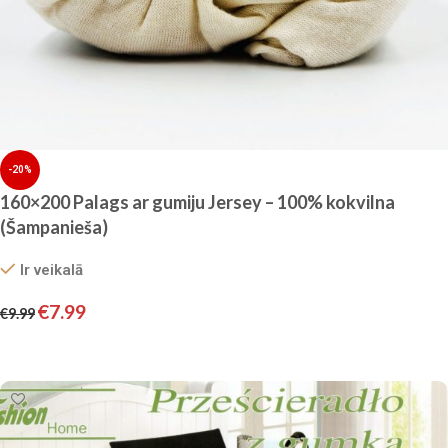
-20%
160×200 Palags ar gumiju Jersey – 100% kokvilna
(Šampanieša)
Ir veikalā
€
7.99
€
9.99
Pievienot grozam