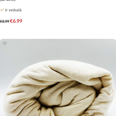
Ir veikalā
€
6.99
€
8.99
Pievienot grozam