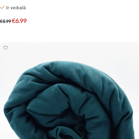
Ir veikalā
€
6.99
€
8.99
Pievienot grozam