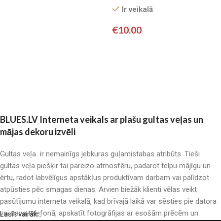
(balts)
Pievienot grozam
Ir veikalā
€
10.00
Pievienot grozam
BLUES.LV Interneta veikals ar plašu gultas veļas un
mājas dekoru izvēli
Gultas veļa ir nemainīgs jebkuras guļamistabas atribūts. Tieši
gultas veļa piešķir tai pareizo atmosfēru, padarot telpu mājīgu un
ērtu, radot labvēlīgus apstākļus produktīvam darbam vai palīdzot
atpūsties pēc smagas dienas. Arvien biežāk klienti vēlas veikt
pasūtījumu interneta veikalā, kad brīvajā laikā var sēsties pie datora
vai sava telefonā, apskatīt fotogrāfijas ar esošām prēcēm un
Lasīt vairāk...