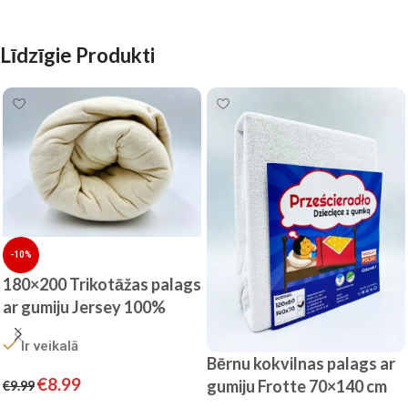
Līdzīgie Produkti
-10%
180×200 Trikotāžas palags
ar gumiju Jersey 100%
kokvilnas (šampanieša)
Ir veikalā
Bērnu kokvilnas palags ar
€
8.99
gumiju Frotte 70×140 cm
€
9.99