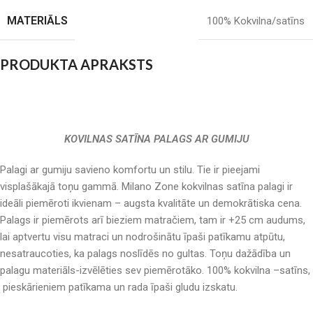
MATERIĀLS
100% Kokvilna/satīns
PRODUKTA APRAKSTS
KOVILNAS SATĪNA PALAGS AR GUMIJU
Palagi ar gumiju savieno komfortu un stilu. Tie ir pieejami
visplašākajā toņu gammā. Milano Zone kokvilnas satīna palagi ir
ideāli piemēroti ikvienam – augsta kvalitāte un demokrātiska cena.
Palags ir piemērots arī bieziem matračiem, tam ir +25 cm audums,
lai aptvertu visu matraci un nodrošinātu īpaši patīkamu atpūtu,
nesatraucoties, ka palags noslīdēs no gultas. Toņu dažādība un
palagu materiāls-izvēlēties sev piemērotāko. 100% kokvilna –satīns,
pieskārieniem patīkama un rada īpaši gludu izskatu.