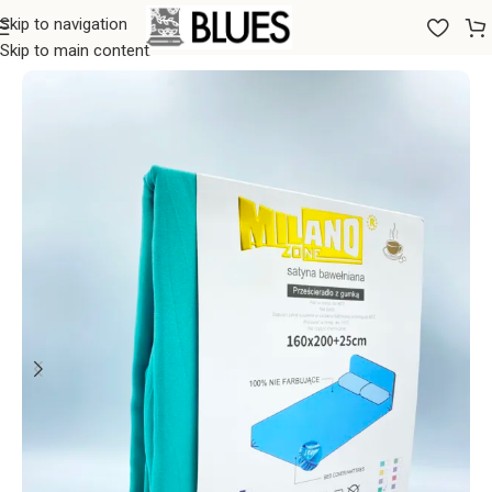
Skip to navigation
Sākums
/
Gultas veļa
/
Palagi
/
Palagi ar gumiju
Skip to main content