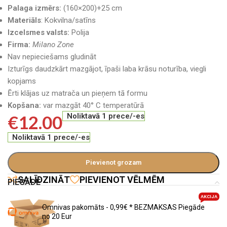
Palaga izmērs:
(160×200)+25 cm
Materiāls
: Kokvilna/satīns
Izcelsmes valsts:
Polija
Firma:
Milano Zone
Nav nepieciešams gludināt
Izturīgs daudzkārt mazgājot, īpaši laba krāsu noturība, viegli
kopjams
Ērti klājas uz matrača un pieņem tā formu
Kopšana:
var mazgāt 40° C temperatūrā
€
12.00
Noliktavā 1 prece/-es
Noliktavā 1 prece/-es
Pievienot grozam
SALĪDZINĀT
PIEVIENOT VĒLMĒM
PIEGĀDE
AKCIJA
Omnivas pakomāts - 0,99€ * BEZMAKSAS Piegāde
no 20 Eur