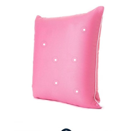
PEN-PØL
Ērti un praktiskie spilveni ar dabīgo zosu spalvu un dūnu
pildījumu nodrošinās jums komfortablu miegu.