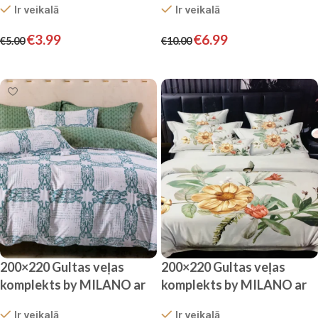
Ir veikalā
Ir veikalā
ziediem)
€
3.99
€
6.99
€
5.00
€
10.00
Pievienot grozam
Pievienot grozam
200×220 Gultas veļas
200×220 Gultas veļas
komplekts by MILANO ar
komplekts by MILANO ar
palagu/ 100% KOKVILNA
palagu/ 100% KOKVILNA
Ir veikalā
Ir veikalā