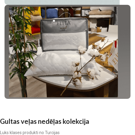
BÄMBOO
Bambusa sega ir brīnišķīgs, unikāls pildījums segām. Tas
ir ļoti maigs, ar izcilām mitruma absorbētspējas un
termoregulācijas īpašībām.
Gultas veļas nedēļas kolekcija
Luks klases produkti no Turcijas