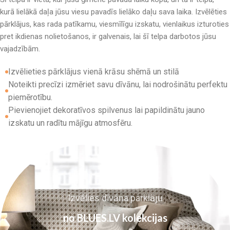
kurā lielākā daļa jūsu viesu pavadīs lielāko daļu sava laika. Izvēlēties
pārklājus, kas rada patīkamu, viesmīlīgu izskatu, vienlaikus izturoties
pret ikdienas nolietošanos, ir galvenais, lai šī telpa darbotos jūsu
vajadzībām.
Izvēlieties pārklājus vienā krāsu shēmā un stilā
Noteikti precīzi izmēriet savu dīvānu, lai nodrošinātu perfektu
piemērotību.
Pievienojiet dekoratīvos spilvenus lai papildinātu jauno
izskatu un radītu mājīgu atmosfēru.
Izvēlies dīvāna parklāju
no BLUES.LV kolekcijas