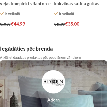
veļas komplekts Ranforce
kokvilnas satīna gultas
by ADA HOME
veļa ar mežģīnēm un
Ir veikalā
Ir veikalā
palagu ar gumiju – Filow
(Pērļu pelēks)
€
44.99
€
35.00
€
60.00
€
45.00
Pievienot grozam
Pievienot grozam
Iegādāties pēc brenda
Atklājiet daudzus produktus pēc popolāriem zīmoliem
Adorn