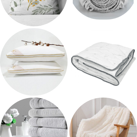
Palagi
Spilvendrānas
193 products
55 products
Spilveni
Segas
51 products
69 products