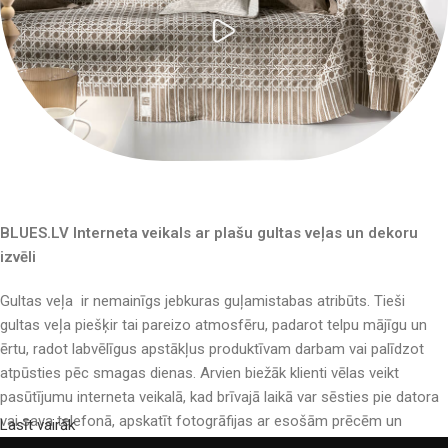
BLUES.LV Interneta veikals ar plašu gultas veļas un dekoru
izvēli
Gultas veļa ir nemainīgs jebkuras guļamistabas atribūts. Tieši
gultas veļa piešķir tai pareizo atmosfēru, padarot telpu mājīgu un
ērtu, radot labvēlīgus apstākļus produktīvam darbam vai palīdzot
atpūsties pēc smagas dienas. Arvien biežāk klienti vēlas veikt
pasūtījumu interneta veikalā, kad brīvajā laikā var sēsties pie datora
vai sava telefonā, apskatīt fotogrāfijas ar esošām prēcēm un
Lasīt vairāk
mierīgi iegādāties sev tīkamās. Mūsu interneta veikalā ir liels gultas