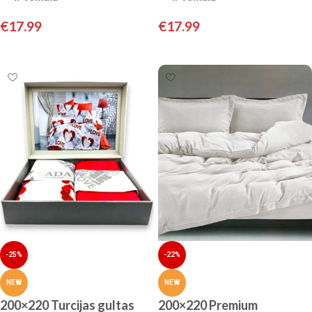
SATĪNS
SATĪNS
€
17.99
€
17.99
Pievienot grozam
Pievienot grozam
-25%
-22%
NEW
NEW
200×220 Turcijas gultas
200×220 Premium