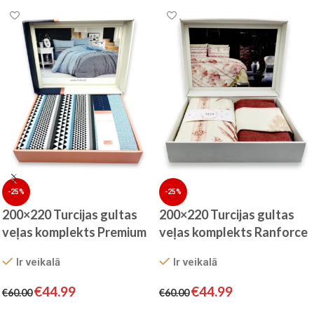
-25%
-25%
200×220 Turcijas gultas
200×220 Turcijas gultas
veļas komplekts Premium
veļas komplekts Ranforce
by BELLA HOME
by ADA HOME
Ir veikalā
Ir veikalā
€
44.99
€
44.99
€
60.00
€
60.00
Pievienot grozam
Pievienot grozam