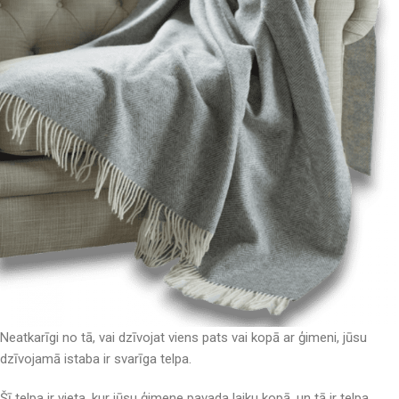
Neatkarīgi no tā, vai dzīvojat viens pats vai kopā ar ģimeni, jūsu
dzīvojamā istaba ir svarīga telpa.
Šī telpa ir vieta, kur jūsu ģimene pavada laiku kopā, un tā ir telpa,