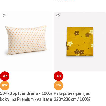
Pievienot grozam
-20%
-30%
NEW
NEW
50×70 Spilvendrāna – 100%
Palags bez gumijas
kokvilna Premium kvalitāte
220×230 cm / 100%
kokvilna satīns (Bēšs ar