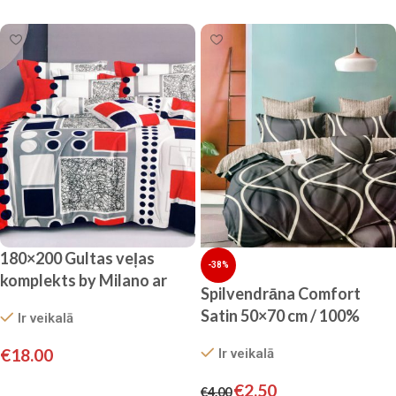
Pievienot grozam
180×200 Gultas veļas
-38%
komplekts by Milano ar
Spilvendrāna Comfort
palagu/ 100% kokvilna
Satin 50×70 cm / 100%
Ir veikalā
satīns
kokvilna/satīns
€
18.00
Ir veikalā
Pievienot grozam
€
2.50
€
4.00