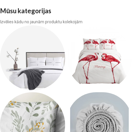
Mūsu kategorijas
Izvēlies kādu no jaunām produktu kolekcijām
Gultas veļa
Segas pārvalki
627 products
7 products