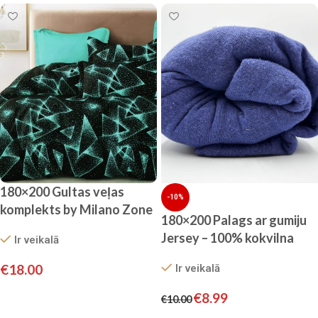
180×200 Gultas veļas
-10%
komplekts by Milano Zone
180×200 Palags ar gumiju
ar palagu/ 100% kokvilna
Jersey – 100% kokvilna
Ir veikalā
satīns
(zilgani violets)
€
18.00
Ir veikalā
Pievienot grozam
€
8.99
€
10.00