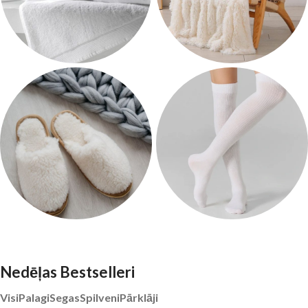
Dvieļi
Pārklāji
67 products
26 products
Mājas čības
Zeķes
11 products
73 products
Nedēļas Bestselleri
Visi
Palagi
Segas
Spilveni
Pārklāji