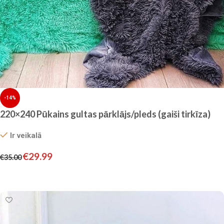
-14%
220×240 Pūkains gultas pārklājs/pleds (gaiši tirkīza)
Ir veikalā
€
29.99
€
35.00
Pievienot grozam