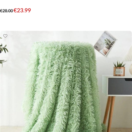
€
23.99
€
28.00
Pievienot grozam