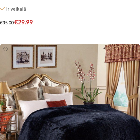
Ir veikalā
€
29.99
€
35.00
Pievienot grozam