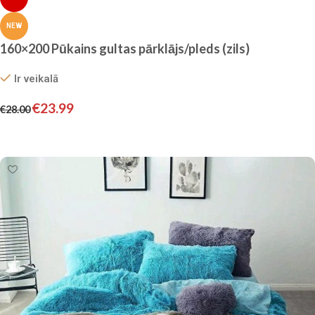
NEW
160×200 Pūkains gultas pārklājs/pleds (zils)
Ir veikalā
€
23.99
€
28.00
Pievienot grozam