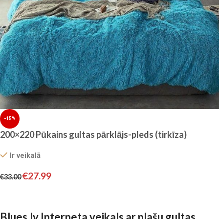
-15%
200×220 Pūkains gultas pārklājs-pleds (tirkīza)
Ir veikalā
€
27.99
€
33.00
Pievienot grozam
Blues.lv Interneta veikals ar plašu gultas