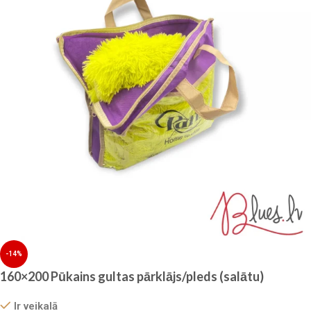
-14%
160×200 Pūkains gultas pārklājs/pleds (salātu)
Ir veikalā