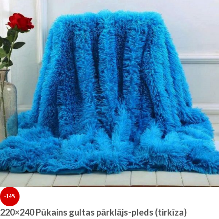
-14%
220×240 Pūkains gultas pārklājs-pleds (tirkīza)