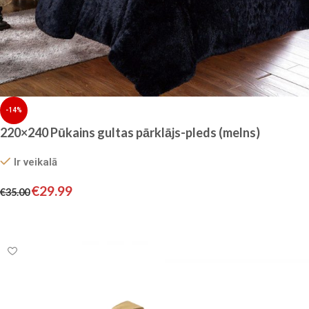
-14%
220×240 Pūkains gultas pārklājs-pleds (melns)
Ir veikalā
€
29.99
€
35.00
Pievienot grozam