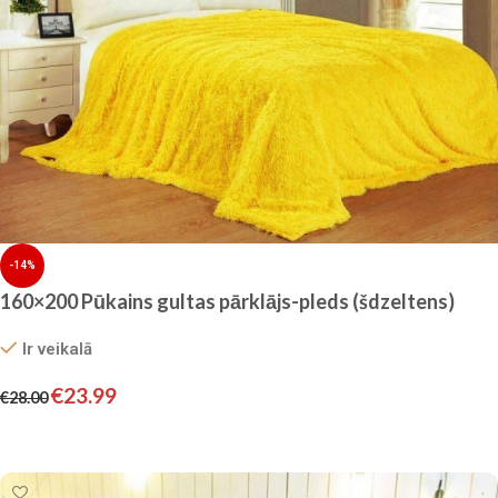
-14%
160×200 Pūkains gultas pārklājs-pleds (šdzeltens)
Ir veikalā
€
23.99
€
28.00
Pievienot grozam