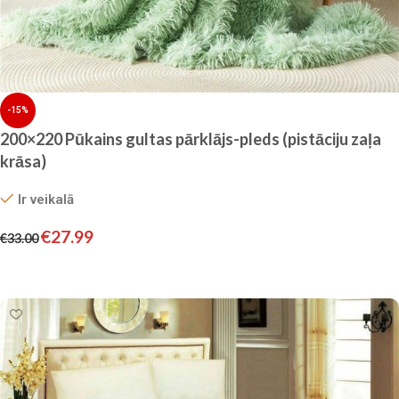
-15%
200×220 Pūkains gultas pārklājs-pleds (pistāciju zaļa
krāsa)
Ir veikalā
€
27.99
€
33.00
Pievienot grozam