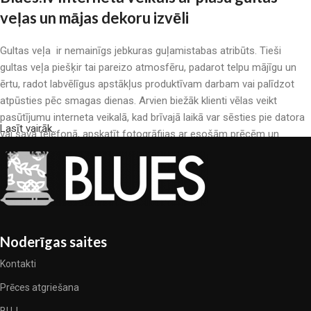
veļas un mājas dekoru izvēli
Gultas veļa ir nemainīgs jebkuras guļamistabas atribūts. Tieši
gultas veļa piešķir tai pareizo atmosfēru, padarot telpu mājīgu un
ērtu, radot labvēlīgus apstākļus produktīvam darbam vai palīdzot
atpūsties pēc smagas dienas. Arvien biežāk klienti vēlas veikt
pasūtījumu interneta veikalā, kad brīvajā laikā var sēsties pie datora
Lasīt vairāk..
vai sava telefonā, apskatīt fotogrāfijas ar esošām prēcēm un
mierīgi iegādāties sev tīkamās. Mūsu interneta veikalā ir liels gultas
veļas katalogs: pieejamas gan kokvilnas, gan kokvilna satīna gultas
veļas.
Gultas veļas ražošana ir moderns mākslas veids
Noderīgas saites
Gultas veļas ražotāji, kā arī citu tekstila preču ražotāji ir pilni ar
pārsteidzošiem piedāvājumiem: nereti sastopamies gan ar
Kontakti
standarta sērijveida produktiem, gan unikāliem darinājumiem –
Prēces atgriešana
dizainieriskām prēcem, kuras novērtēs īsti skaistuma pazinēji. Mēs