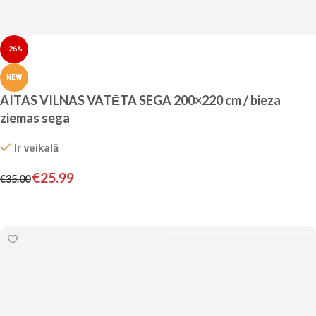
-26%
NEW
AITAS VILNAS VATĒTA SEGA 200×220 cm / bieza
ziemas sega
Ir veikalā
€
25.99
€
35.00
Pievienot grozam