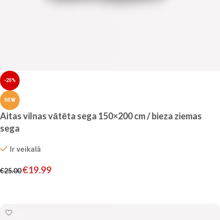
-20%
NEW
Aitas vilnas vātēta sega 150×200 cm / bieza ziemas
sega
Ir veikalā
€
19.99
€
25.00
Pievienot grozam