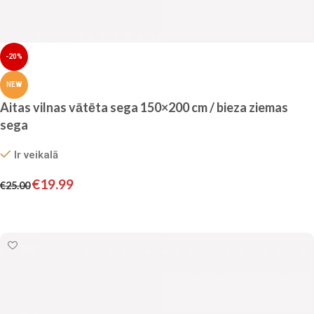
-20%
NEW
Aitas vilnas vātēta sega 150×200 cm / bieza ziemas
sega
Ir veikalā
€
19.99
€
25.00
Pievienot grozam