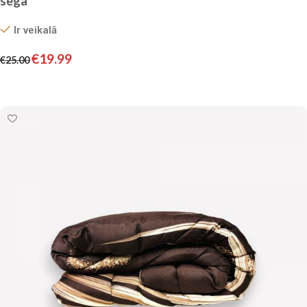
sega
Ir veikalā
€
19.99
€
25.00
Pievienot grozam