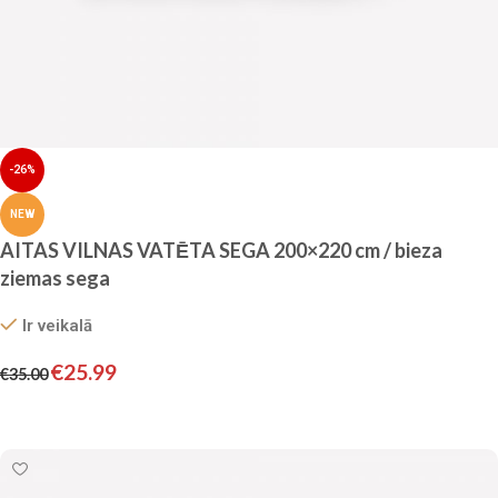
-26%
NEW
AITAS VILNAS VATĒTA SEGA 200×220 cm / bieza
ziemas sega
Ir veikalā
€
25.99
€
35.00
Pievienot grozam