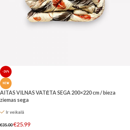
-26%
NEW
AITAS VILNAS VATĒTA SEGA 200×220 cm / bieza
ziemas sega
Ir veikalā
€
25.99
€
35.00