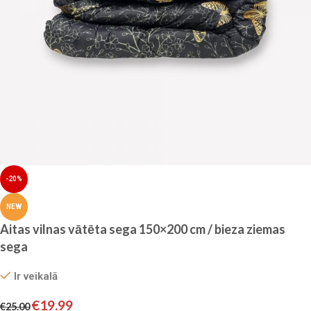
-20%
NEW
Aitas vilnas vātēta sega 150×200 cm / bieza ziemas
sega
Ir veikalā
€
19.99
€
25.00