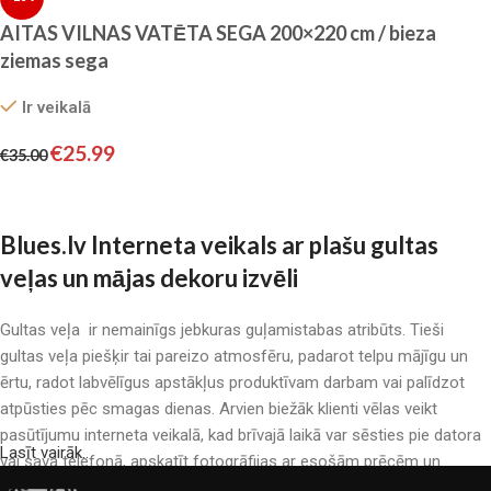
AITAS VILNAS VATĒTA SEGA 200×220 cm / bieza
ziemas sega
Ir veikalā
€
25.99
€
35.00
Pievienot grozam
Blues.lv Interneta veikals ar plašu gultas
veļas un mājas dekoru izvēli
Gultas veļa ir nemainīgs jebkuras guļamistabas atribūts. Tieši
gultas veļa piešķir tai pareizo atmosfēru, padarot telpu mājīgu un
ērtu, radot labvēlīgus apstākļus produktīvam darbam vai palīdzot
atpūsties pēc smagas dienas. Arvien biežāk klienti vēlas veikt
pasūtījumu interneta veikalā, kad brīvajā laikā var sēsties pie datora
Lasīt vairāk..
vai sava telefonā, apskatīt fotogrāfijas ar esošām prēcēm un
mierīgi iegādāties sev tīkamās. Mūsu interneta veikalā ir liels gultas