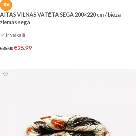
NEW
AITAS VILNAS VATĒTA SEGA 200×220 cm / bieza
ziemas sega
Ir veikalā
€
25.99
€
35.00
Pievienot grozam