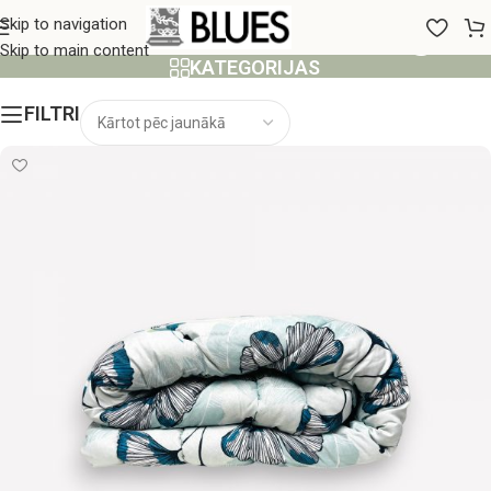
Vātētas aitas vilnas segas
Skip to navigation
Skip to main content
KATEGORIJAS
FILTRI