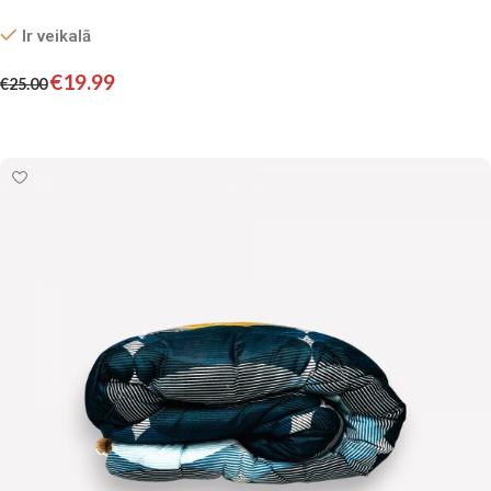
Ir veikalā
€
19.99
€
25.00
Pievienot grozam