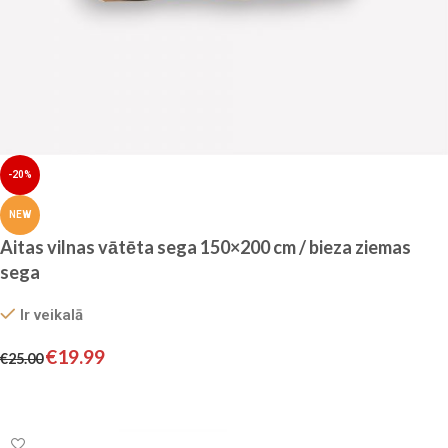
-20%
NEW
Aitas vilnas vātēta sega 150×200 cm / bieza ziemas
sega
Ir veikalā
€
19.99
€
25.00
Pievienot grozam