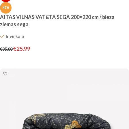
NEW
AITAS VILNAS VATĒTA SEGA 200×220 cm / bieza
ziemas sega
Ir veikalā
€
25.99
€
35.00
Pievienot grozam