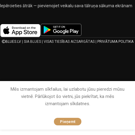
Pievienojies mums sociālajos tīklos:
Lejupielādē lietotni mobilajā ierīcē
Iepērcieties ātrāk — pievienojiet veikalu sava tālruņa sākuma ekrānam
BLUES.LV
| SIA BLUES | VISAS TIESĪBAS AIZSARGĀTAS |
PRIVĀTUMA POLITIKA
Mēs izmantojam sīkfailus, lai uzlabotu jūsu pieredzi mūsu
vietnē. Pārlūkojot šo vietni, jūs piekrītat, ka mēs
izmantojam sīkdatnes.