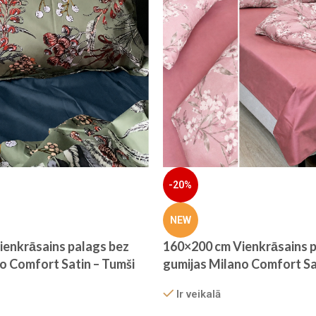
-20%
NEW
ienkrāsains palags bez
160×200 cm Vienkrāsains p
o Comfort Satin – Tumši
gumijas Milano Comfort Sa
nis
rozes tonis (vecrozā)
Ir veikalā