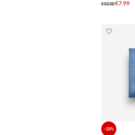
€
7.99
€
10.00
-20%