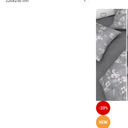
220x230 cm
8
Gultas pārklājs Elway
Atlaide 13%
Pērc tagad
-20%
NEW