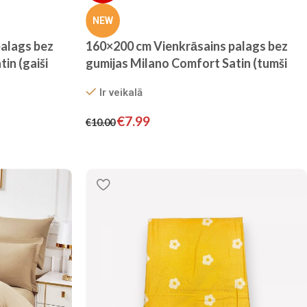
NEW
alags bez
160×200 cm Vienkrāsains palags bez
in (gaiši
gumijas Milano Comfort Satin (tumši
pelēks)
Ir veikalā
€
7.99
€
10.00