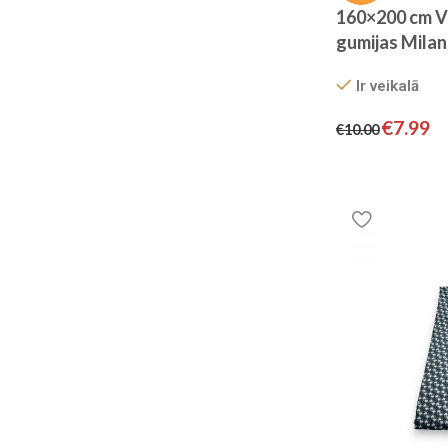
160×200 cm V
gumijas Milan
Sudraba pelē
Ir veikalā
€
7.99
€
10.00