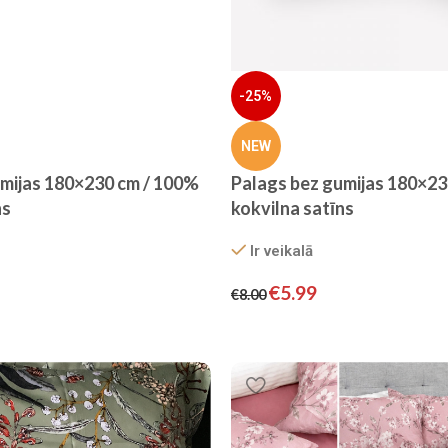
-25%
NEW
umijas 180×230 cm / 100%
Palags bez gumijas 180×23
ns
kokvilna satīns
Ir veikalā
€
5.99
€
8.00