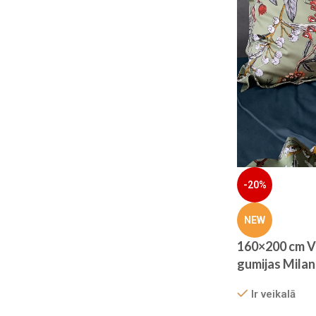
-20%
NEW
160×200 cm V
gumijas Milan
zils -Jūras to
Ir veikalā