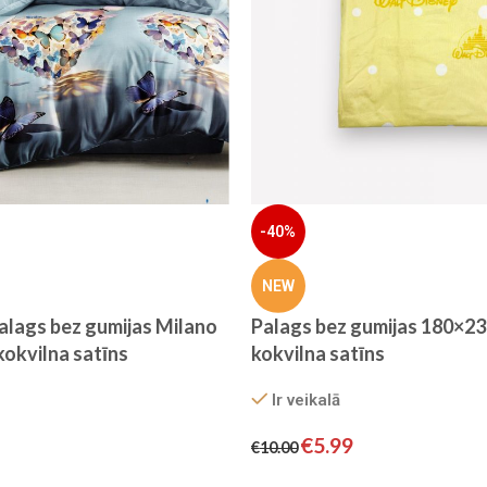
-40%
NEW
alags bez gumijas Milano
Palags bez gumijas 180×23
okvilna satīns
kokvilna satīns
Ir veikalā
€
5.99
€
10.00