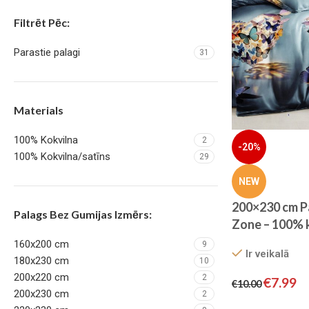
Filtrēt Pēc:
Parastie palagi
31
Materials
100% Kokvilna
2
-20%
100% Kokvilna/satīns
29
NEW
200×230 cm P
Palags Bez Gumijas Izmērs:
Zone – 100% k
160x200 cm
9
Ir veikalā
180x230 cm
10
200x220 cm
2
€
7.99
€
10.00
200x230 cm
2