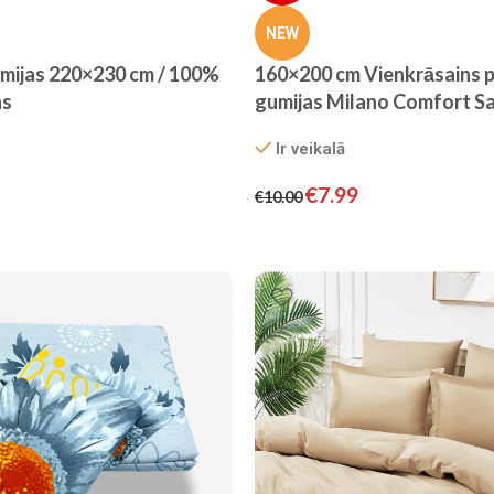
NEW
umijas 220×230 cm / 100%
160×200 cm Vienkrāsains p
ns
gumijas Milano Comfort Sat
pelēks)
Ir veikalā
€
7.99
€
10.00