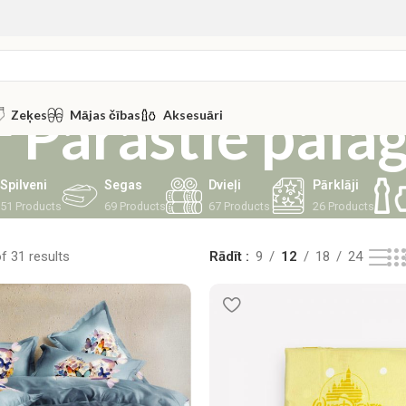
Parastie palag
Zeķes
Mājas čības
Aksesuāri
Spilveni
Segas
Dvieļi
Pārklāji
51 Products
69 Products
67 Products
26 Products
 31 results
Rādīt
9
12
18
24