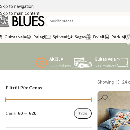
Skip to navigation
Skip to main content
Gultas veļa
Palagi
Spilveni
Segas
Dvieļi
Pārklāji
AKCIJA
Gultas veļa
576 Products
608 Products
Showing 13–24 of
Filtrēt Pēc Cenas
Cena:
€0
—
€20
Filtrs