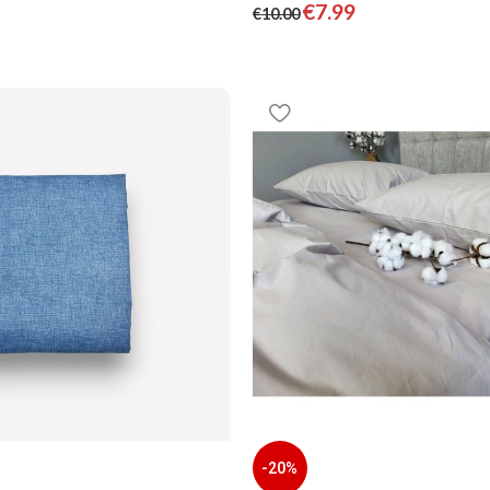
€
7.99
€
10.00
-20%