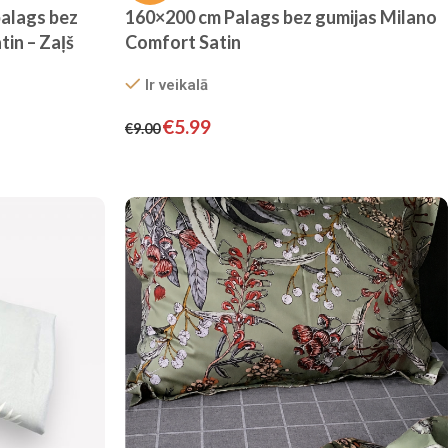
alags bez
160×200 cm Palags bez gumijas Milano
in – Zaļš
Comfort Satin
Ir veikalā
€
5.99
€
9.00