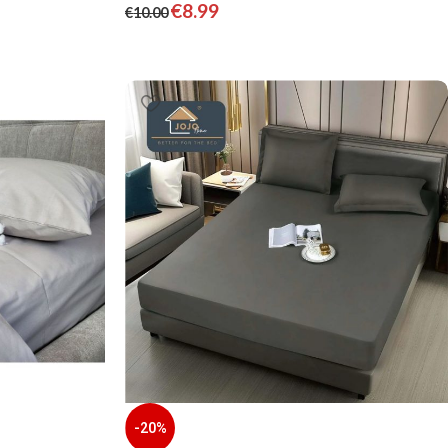
€
8.99
€
10.00
-20%