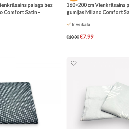
ienkrāsains palags bez
160×200 cm Vienkrāsains p
o Comfort Satin –
gumijas Milano Comfort Sat
ks
Ir veikalā
€
7.99
€
10.00