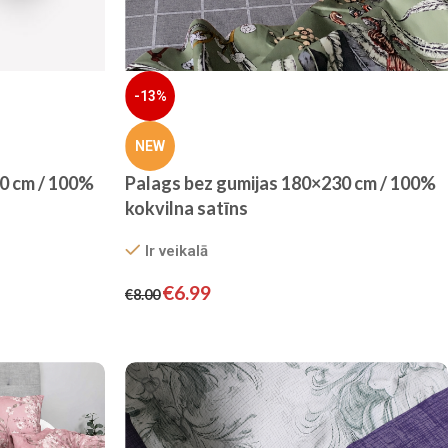
-13%
NEW
0 cm / 100%
Palags bez gumijas 180×230 cm / 100%
kokvilna satīns
Ir veikalā
€
6.99
€
8.00