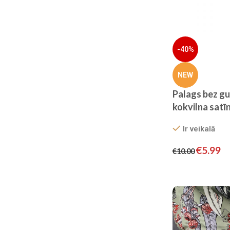
-40%
NEW
Palags bez g
kokvilna satī
Ir veikalā
€
5.99
€
10.00