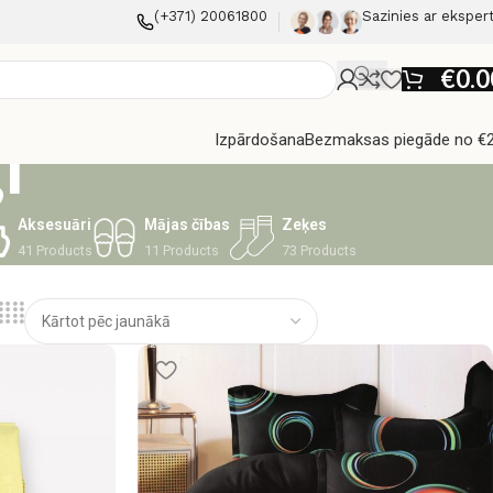
(+371) 20061800
Sazinies ar eksper
€
0.0
i
Izpārdošana
Bezmaksas piegāde no €
Aksesuāri
Mājas čības
Zeķes
41 Products
11 Products
73 Products