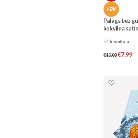
NEW
Palags bez g
kokvilna satī
Ir veikalā
€
7.99
€
10.00