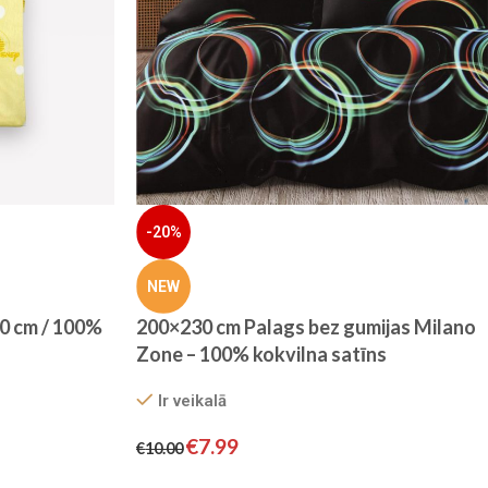
-20%
NEW
0 cm / 100%
200×230 cm Palags bez gumijas Milano
Zone – 100% kokvilna satīns
Ir veikalā
€
7.99
€
10.00