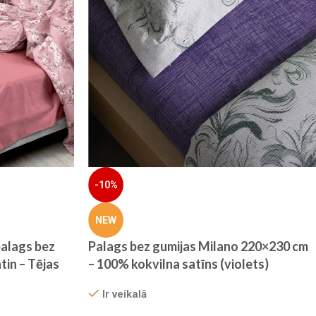
-10%
NEW
alags bez
Palags bez gumijas Milano 220×230 cm
tin – Tējas
– 100% kokvilna satīns (violets)
Ir veikalā