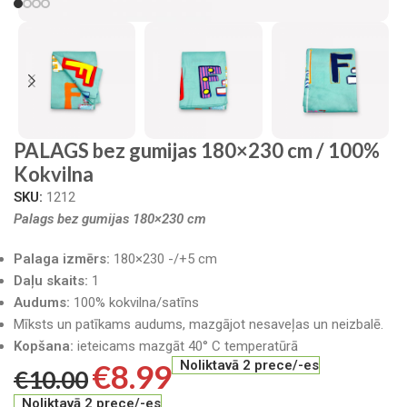
PALAGS bez gumijas 180×230 cm / 100%
Kokvilna
SKU:
1212
Palags bez gumijas 180×230 cm
Palaga izmērs:
180×230 -/+5 cm
Daļu skaits:
1
Audums:
100% kokvilna/satīns
Mīksts un patīkams audums, mazgājot nesaveļas un neizbalē.
Kopšana:
ieteicams mazgāt 40° C temperatūrā
€
8.99
Noliktavā 2 prece/-es
€
10.00
Noliktavā 2 prece/-es