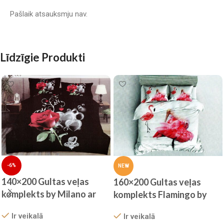
Pašlaik atsauksmju nav.
Līdzīgie Produkti
-6%
NEW
140×200 Gultas veļas
160×200 Gultas veļas
komplekts by Milano ar
komplekts Flamingo by
palagu/ 100% KOKVILNA
MILANO ar palagu/ 100%
Ir veikalā
Ir veikalā
SATĪNS
KOKVILNA SATĪNS