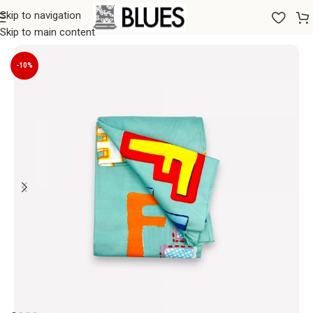
Skip to navigation
Sākums
/
Gultas veļa
/
Palagi
/
Parastie palagi
Skip to main content
-10%