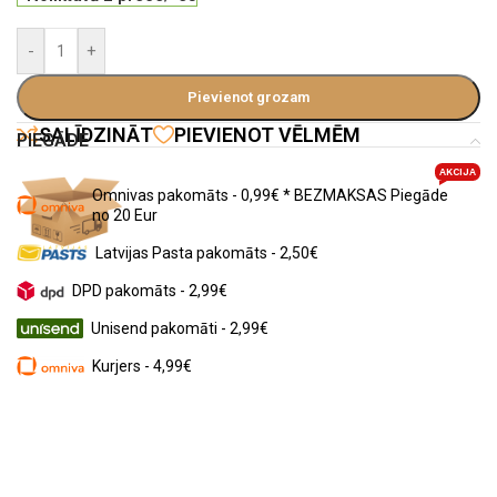
-
+
Pievienot grozam
SALĪDZINĀT
PIEVIENOT VĒLMĒM
PIEGĀDE
AKCIJA
Omnivas pakomāts - 0,99€ * BEZMAKSAS Piegāde
no 20 Eur
Latvijas Pasta pakomāts - 2,50€
DPD pakomāts - 2,99€
Unisend pakomāti - 2,99€
Kurjers - 4,99€