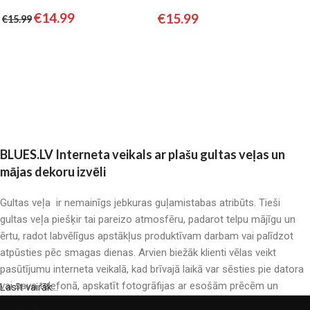
€
14.99
€
15.99
€
15.99
Pievienot grozam
Pievienot grozam
BLUES.LV Interneta veikals ar plašu gultas veļas un
mājas dekoru izvēli
Gultas veļa ir nemainīgs jebkuras guļamistabas atribūts. Tieši
gultas veļa piešķir tai pareizo atmosfēru, padarot telpu mājīgu un
ērtu, radot labvēlīgus apstākļus produktīvam darbam vai palīdzot
atpūsties pēc smagas dienas. Arvien biežāk klienti vēlas veikt
pasūtījumu interneta veikalā, kad brīvajā laikā var sēsties pie datora
vai sava telefonā, apskatīt fotogrāfijas ar esošām prēcēm un
Lasīt vairāk...
mierīgi iegādāties sev tīkamās. Mūsu interneta veikalā ir liels gultas