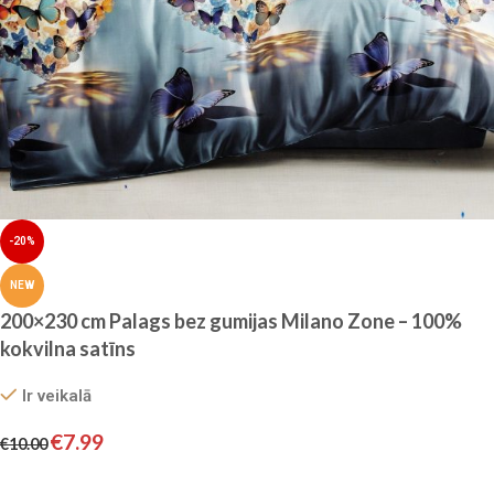
-20%
NEW
200×230 cm Palags bez gumijas Milano Zone – 100%
kokvilna satīns
Ir veikalā
€
7.99
€
10.00
Pievienot grozam