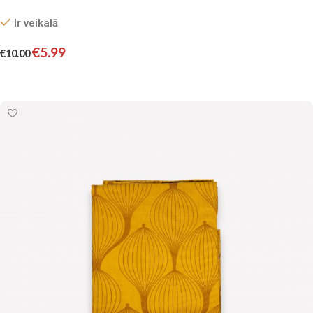
Ir veikalā
€
5.99
€
10.00
Pievienot grozam