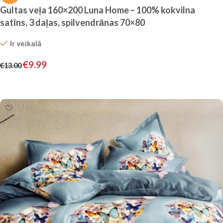
Gultas veļa 160×200 Luna Home – 100% kokvilna
satīns, 3 daļas, spilvendrānas 70×80
Ir veikalā
€
9.99
€
13.00
Pievienot grozam