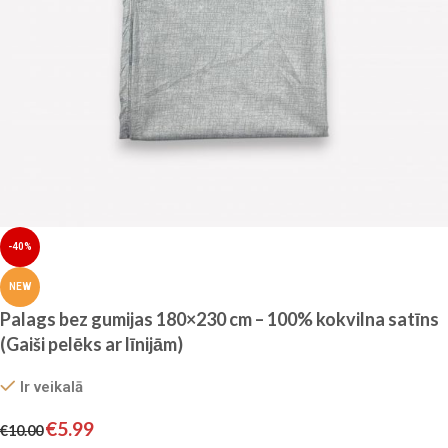
-40%
NEW
Palags bez gumijas 180×230 cm – 100% kokvilna satīns
(Gaiši pelēks ar līnijām)
Ir veikalā
€
5.99
€
10.00