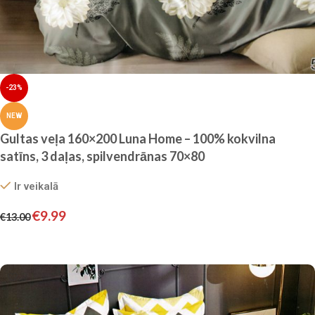
-23%
NEW
Gultas veļa 160×200 Luna Home – 100% kokvilna
satīns, 3 daļas, spilvendrānas 70×80
Ir veikalā
€
9.99
€
13.00
Pievienot grozam