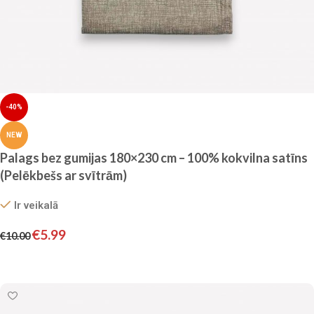
-40%
NEW
Palags bez gumijas 180×230 cm – 100% kokvilna satīns
(Pelēkbešs ar svītrām)
Ir veikalā
€
5.99
€
10.00
Pievienot grozam