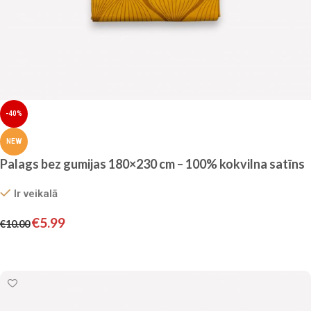
-40%
NEW
Palags bez gumijas 180×230 cm – 100% kokvilna satīns
Ir veikalā
€
5.99
€
10.00
Pievienot grozam