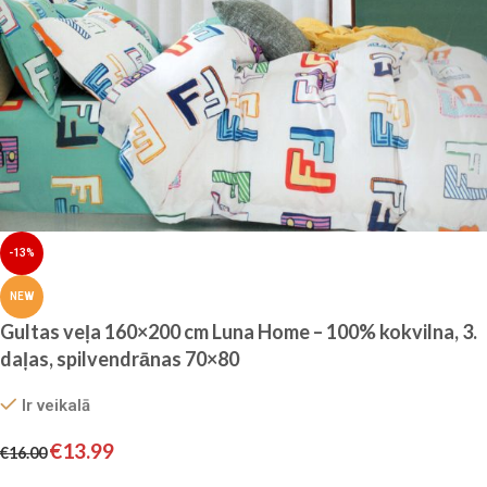
-13%
NEW
Gultas veļa 160×200 cm Luna Home – 100% kokvilna, 3.
daļas, spilvendrānas 70×80
Ir veikalā
€
13.99
€
16.00
Pievienot grozam