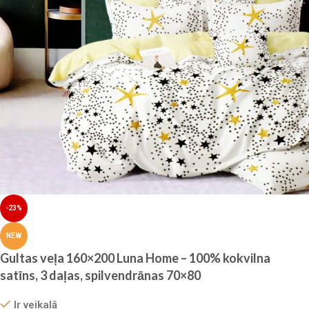
-23%
NEW
Gultas veļa 160×200 Luna Home – 100% kokvilna
satīns, 3 daļas, spilvendrānas 70×80
Ir veikalā