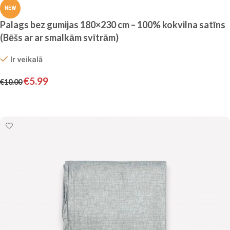
NEW
Palags bez gumijas 180×230 cm – 100% kokvilna satīns
(Bēšs ar ar smalkām svītrām)
Ir veikalā
€
5.99
€
10.00
Pievienot grozam