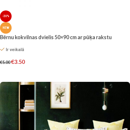
-30%
NEW
Bērnu kokvilnas dvielis 50×90 cm ar pūķa rakstu
Ir veikalā
€
3.50
€
5.00
Pievienot grozam