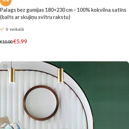
NEW
Palags bez gumijas 180×230 cm – 100% kokvilna satīns
(balts ar skujiņu svītru rakstu)
Ir veikalā
€
5.99
€
10.00
Pievienot grozam