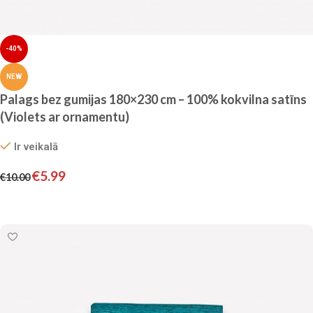
-40%
NEW
Palags bez gumijas 180×230 cm – 100% kokvilna satīns
(Violets ar ornamentu)
Ir veikalā
€
5.99
€
10.00
Pievienot grozam