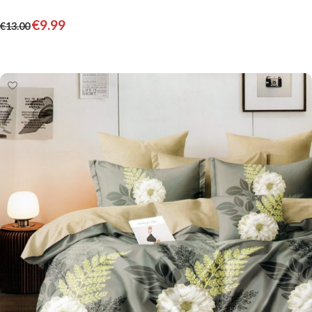
€
9.99
€
13.00
Pievienot grozam