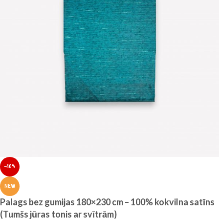
-40%
NEW
Palags bez gumijas 180×230 cm – 100% kokvilna satīns
(Tumšs jūras tonis ar svītrām)