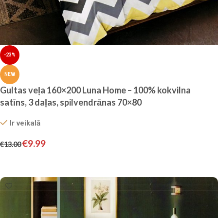
-23%
NEW
Gultas veļa 160×200 Luna Home – 100% kokvilna
satīns, 3 daļas, spilvendrānas 70×80
Ir veikalā
€
9.99
€
13.00
Pievienot grozam