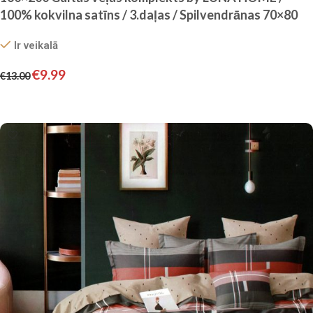
100% kokvilna satīns / 3.daļas / Spilvendrānas 70×80
cm
Ir veikalā
€
9.99
€
13.00
Pievienot grozam