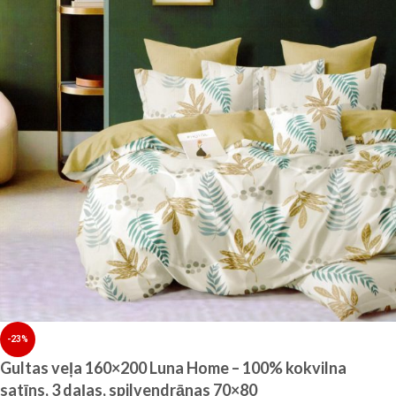
-23%
Gultas veļa 160×200 Luna Home – 100% kokvilna
satīns, 3 daļas, spilvendrānas 70×80