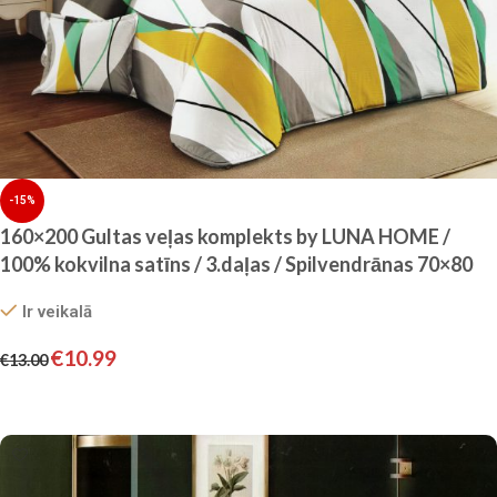
-15%
160×200 Gultas veļas komplekts by LUNA HOME /
100% kokvilna satīns / 3.daļas / Spilvendrānas 70×80
cm
Ir veikalā
€
10.99
€
13.00
Pievienot grozam