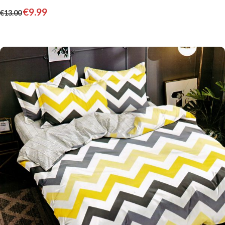
€
9.99
€
13.00
Pievienot grozam