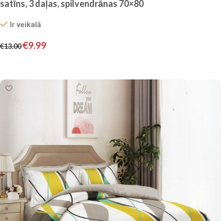
satīns, 3 daļas, spilvendrānas 70×80
Ir veikalā
€
9.99
€
13.00
Pievienot grozam