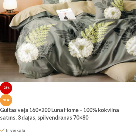
-23%
NEW
Gultas veļa 160×200 Luna Home – 100% kokvilna
satīns, 3 daļas, spilvendrānas 70×80
Ir veikalā