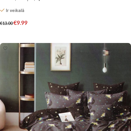
Ir veikalā
€
9.99
€
13.00
Pievienot grozam