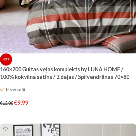
-23%
160×200 Gultas veļas komplekts by LUNA HOME /
100% kokvilna satīns / 3.daļas / Spilvendrānas 70×80
cm
Ir veikalā
€
9.99
€
13.00
Pievienot grozam