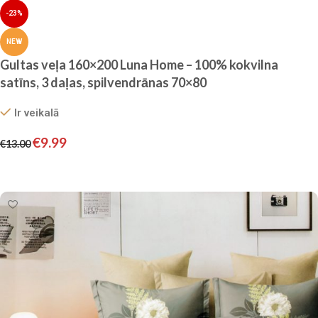
-23%
NEW
Gultas veļa 160×200 Luna Home – 100% kokvilna
satīns, 3 daļas, spilvendrānas 70×80
Ir veikalā
€
9.99
€
13.00
Pievienot grozam