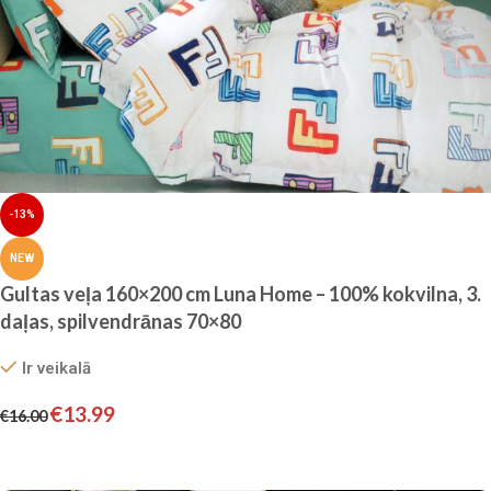
-13%
NEW
Gultas veļa 160×200 cm Luna Home – 100% kokvilna, 3.
daļas, spilvendrānas 70×80
Ir veikalā
€
13.99
€
16.00
Pievienot grozam