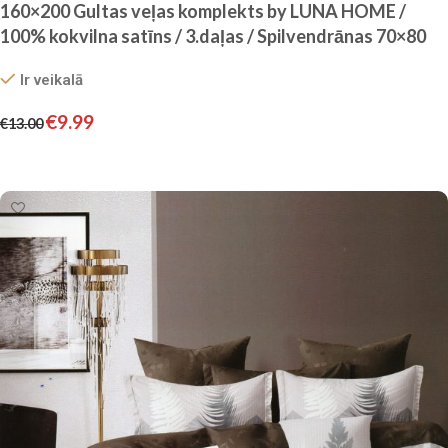
160×200 Gultas veļas komplekts by LUNA HOME /
100% kokvilna satīns / 3.daļas / Spilvendrānas 70×80
cm
Ir veikalā
€
9.99
€
13.00
Pievienot grozam