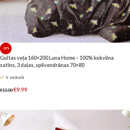
-23%
Gultas veļa 160×200 Luna Home – 100% kokvilna
satīns, 3 daļas, spilvendrānas 70×80
Ir veikalā
€
9.99
€
13.00
Pievienot grozam