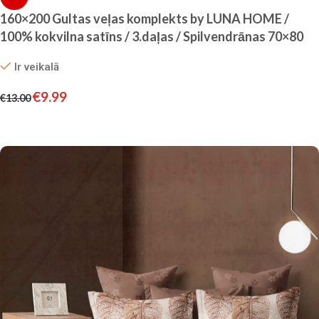
160×200 Gultas veļas komplekts by LUNA HOME /
100% kokvilna satīns / 3.daļas / Spilvendrānas 70×80
cm
Ir veikalā
€
9.99
€
13.00
Pievienot grozam