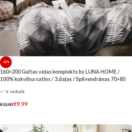
-23%
160×200 Gultas veļas komplekts by LUNA HOME /
100% kokvilna satīns / 3.daļas / Spilvendrānas 70×80
cm
Ir veikalā
€
9.99
€
13.00
Pievienot grozam