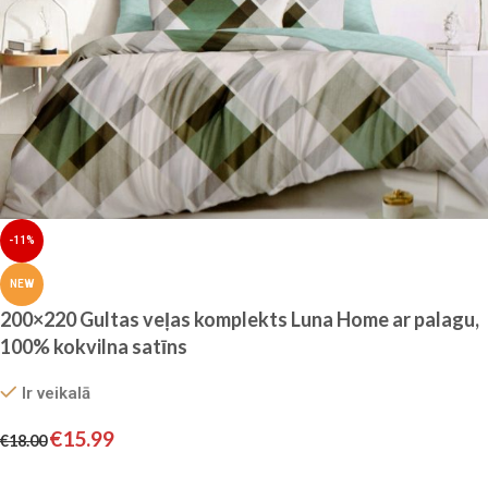
-11%
NEW
200×220 Gultas veļas komplekts Luna Home ar palagu,
100% kokvilna satīns
Ir veikalā
€
15.99
€
18.00
Pievienot grozam