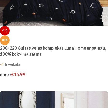
-11%
NEW
200×220 Gultas veļas komplekts Luna Home ar palagu,
100% kokvilna satīns
Ir veikalā
€
15.99
€
18.00
Pievienot grozam