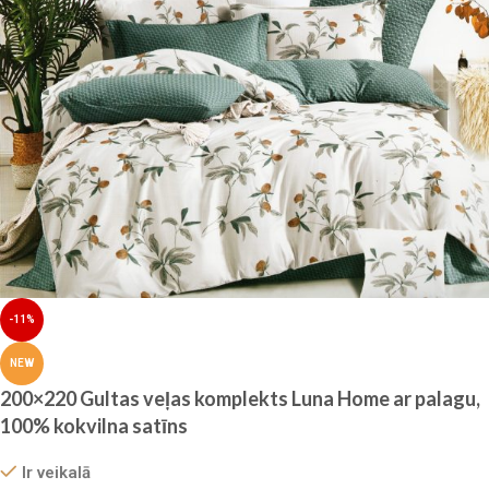
-11%
NEW
200×220 Gultas veļas komplekts Luna Home ar palagu,
100% kokvilna satīns
Ir veikalā