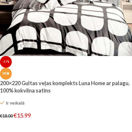
-11%
NEW
200×220 Gultas veļas komplekts Luna Home ar palagu,
100% kokvilna satīns
Ir veikalā
€
15.99
€
18.00
Pievienot grozam