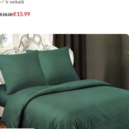
Ir veikalā
€
15.99
€
18.00
Pievienot grozam