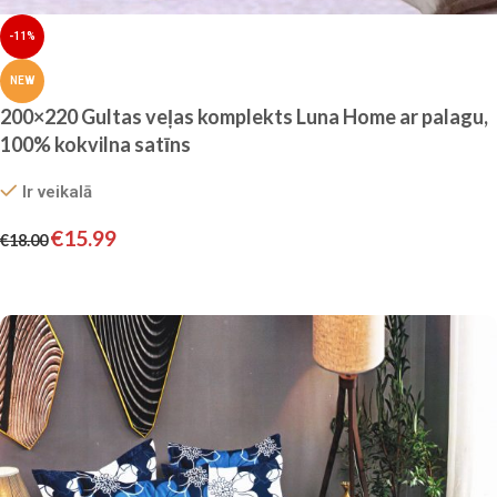
-11%
NEW
200×220 Gultas veļas komplekts Luna Home ar palagu,
100% kokvilna satīns
Ir veikalā
€
15.99
€
18.00
Pievienot grozam