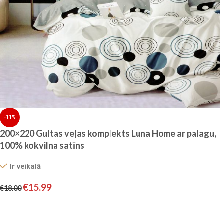
-11%
200×220 Gultas veļas komplekts Luna Home ar palagu,
100% kokvilna satīns
Ir veikalā
€
15.99
€
18.00
Pievienot grozam