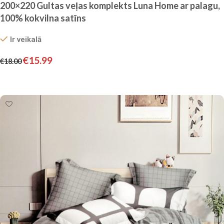
200×220 Gultas veļas komplekts Luna Home ar palagu,
100% kokvilna satīns
Ir veikalā
€
15.99
€
18.00
Pievienot grozam