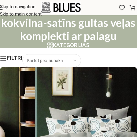
200x220 "Luna Home"
Skip to navigation
Skip to main content
kokvilna-satīns gultas veļas
komplekti ar palagu
KATEGORIJAS
FILTRI