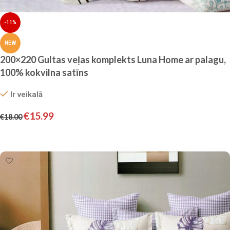
-11%
NEW
200×220 Gultas veļas komplekts Luna Home ar palagu,
100% kokvilna satīns
Ir veikalā
€
15.99
€
18.00
Pievienot grozam