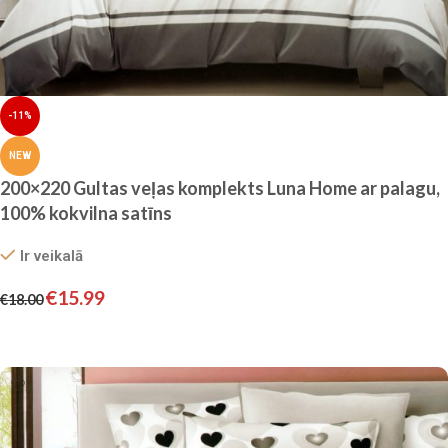
-11%
NEW
200×220 Gultas veļas komplekts Luna Home ar palagu,
100% kokvilna satīns
Ir veikalā
€
15.99
€
18.00
Pievienot grozam