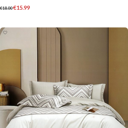
€
15.99
€
18.00
Pievienot grozam