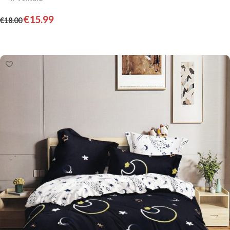
€
15.99
€
18.00
Pievienot grozam