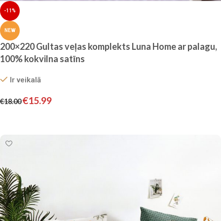
-11%
NEW
200×220 Gultas veļas komplekts Luna Home ar palagu,
100% kokvilna satīns
Ir veikalā
€
15.99
€
18.00
Pievienot grozam