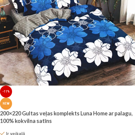
-11%
NEW
200×220 Gultas veļas komplekts Luna Home ar palagu,
100% kokvilna satīns
Ir veikalā