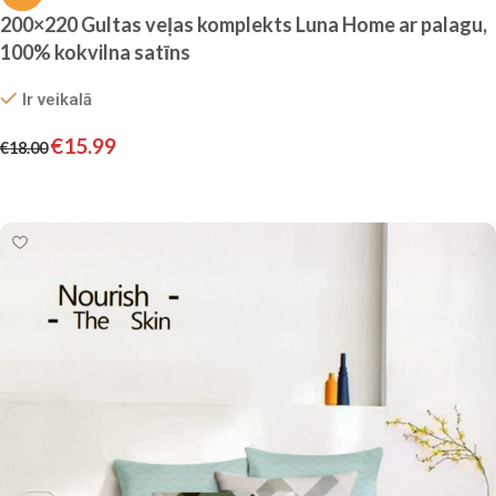
200×220 Gultas veļas komplekts Luna Home ar palagu,
100% kokvilna satīns
Ir veikalā
€
15.99
€
18.00
Pievienot grozam