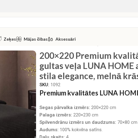
Zeķes
Mājas čības
Aksesuāri
0 Premium kvalitātes vienkrasainā gultas veļa LUNA HOME ar p
200×220 Premium kvalitā
gultas veļa LUNA HOME a
stila elegance, melnā krā
SKU:
1092
Premium kvalitātes LUNA HOME 
Segas pārvalka izmērs:
200×220 cm
Palaga izmērs:
220×230 cm
Spilvendrānu izmērs un daudzums:
70×80 cm 
Audums:
100% kokvilna satīns.
Daļu skaits:
4