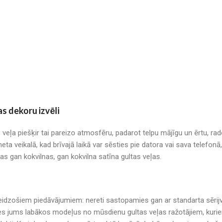
as dekoru izvēli
s veļa piešķir tai pareizo atmosfēru, padarot telpu mājīgu un ērtu, r
neta veikalā, kad brīvajā laikā var sēsties pie datora vai sava telefo
mas gan kokvilnas, gan kokvilna satīna gultas veļas.
r pārsteidzošiem piedāvājumiem: nereti sastopamies gan ar standarta sē
es jums labākos modeļus no mūsdienu gultas veļas ražotājiem, kuriem 