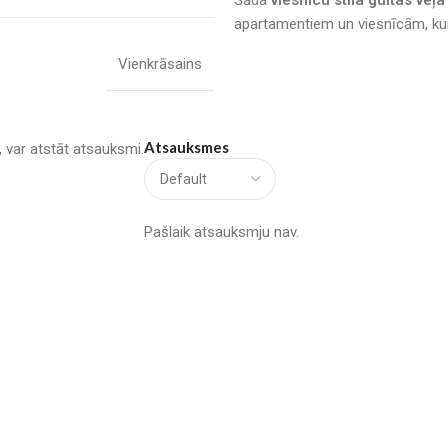
apartamentiem un viesnīcām, kur s
Vienkrāsains
Atsauksmes
u, var atstāt atsauksmi.
Pašlaik atsauksmju nav.