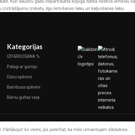
kti. Kuri daudzu gadu nepārtrauktā kopīgā darbā nedeva iemeslu šau
u izstrādājumu izskatu, ilgu lietošanas laiku un kalpošanas laiku.
Kategorijas
IZPĀRDOŠĀNA %
Palagi ar gumiju
Dūnu spilveni
Bambusa spilveni
Bērnu gultas veļa
. Pārlūkojot šo vietni, jūs piekrītat, ka mēs izmantojam sīkdatnes.