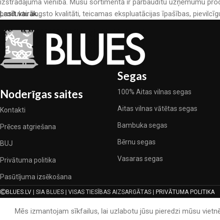
izstrādājuma vienībā. Mūsu sortimentā ir pārbaudītu uzņēmumu produ
produktu augsto kvalitāti, teicamas ekspluatācijas īpašības, pievilcīg
Lasīt vairāk...
Segas
Noderīgas saites
100% Aitas vilnas segas
Aitas vilnas vātētas segas
Kontakti
Bambuka segas
Prēces atgriešana
Bērnu segas
BUJ
Vasaras segas
Privātuma politika
Pasūtījuma izsēkošana
BLUES.LV
| SIA BLUES | VISAS TIESĪBAS AIZSARGĀTAS |
PRIVĀTUMA POLITIKA
Mēs izmantojam sīkfailus, lai uzlabotu jūsu pieredzi mūsu vietnē