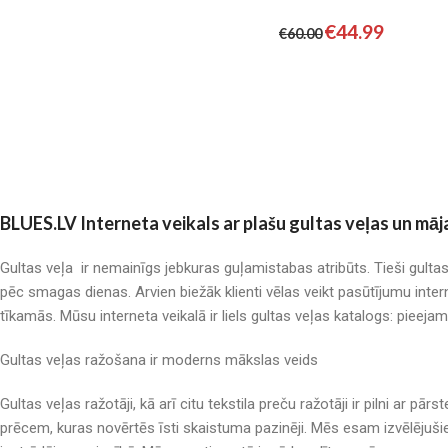
€
44.99
€
60.00
BLUES.LV Interneta veikals ar plašu gultas veļas un māj
Gultas veļa ir nemainīgs jebkuras guļamistabas atribūts. Tieši gulta
pēc smagas dienas. Arvien biežāk klienti vēlas veikt pasūtījumu inter
tīkamās. Mūsu interneta veikalā ir liels gultas veļas katalogs: pieeja
Gultas veļas ražošana ir moderns mākslas veids
Gultas veļas ražotāji, kā arī citu tekstila preču ražotāji ir pilni a
prēcem, kuras novērtēs īsti skaistuma pazinēji. Mēs esam izvēlējuši