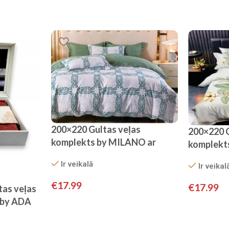
200×220 Gultas veļas
200×220 G
komplekts by MILANO ar
komplekt
palagu/ 100% KOKVILNA
palagu/ 
Ir veikalā
Ir veikal
SATĪNS
SATĪNS
€
17.99
€
17.99
tas veļas
 by ADA