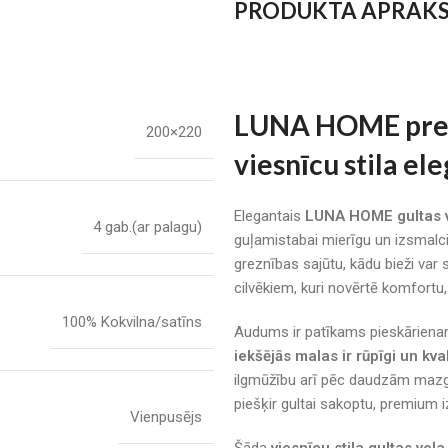
PRODUKTA APRAK
LUNA HOME premi
200×220
viesnīcu stila el
Elegantais
LUNA HOME gultas ve
4 gab.(ar palagu)
guļamistabai mierīgu un izsmalci
greznības sajūtu, kādu bieži var s
cilvēkiem, kuri novērtē komfortu,
100% Kokvilna/satīns
Audums ir patīkams pieskārienam
iekšējās malas ir rūpīgi un kval
ilgmūžību arī pēc daudzām mazgā
piešķir gultai sakoptu, premium i
Vienpusējs
Šāda
viesnīcu stila gultas veļa