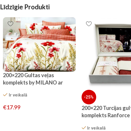
Līdzīgie Produkti
200×220 Gultas veļas
komplekts by MILANO ar
palagu/ 100% KOKVILNA
Ir veikalā
SATĪNS
-25%
€
17.99
200×220 Turcijas gul
komplekts Ranforce
HOME
Ir veikalā