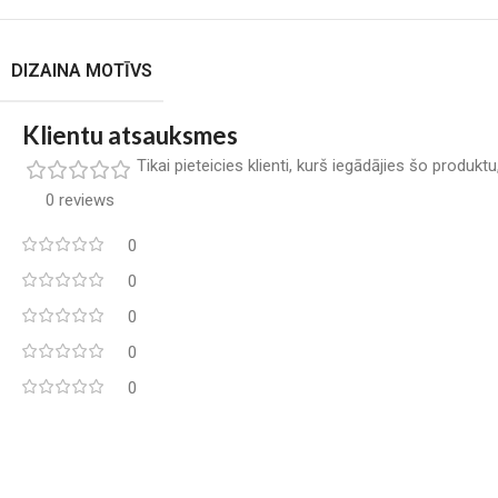
DIZAINA MOTĪVS
Klientu atsauksmes
Tikai pieteicies klienti, kurš iegādājies šo produkt
0 reviews
0
0
0
0
0