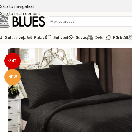
Skip to navigation
Skip to main content
Gultas veļa
Palagi
Spilveni
Segas
Dvieļi
Pārklāji
Sākums
/
Gultas veļa
/
200x220 GULTAS VEĻAS KOMPLEKTI
/
200×22
-34%
NEW