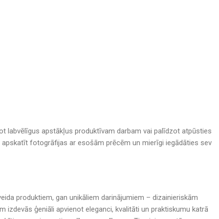
adot labvēlīgus apstākļus produktīvam darbam vai palīdzot atpūsties
nā, apskatīt fotogrāfijas ar esošām prēcēm un mierīgi iegādāties sev
rijveida produktiem, gan unikāliem darinājumiem – dizainieriskām
izdevās ģeniāli apvienot eleganci, kvalitāti un praktiskumu katrā