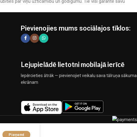
bīties par viņu uzticamību un godīgumu. Tie visi garantē savu
Pievienojies mums sociālajos tīklos:
Lejupielādē lietotni mobilajā ierīcē
Iepērcieties ātrāk — pievienojiet veikalu sava tālruņa sākuma
ekrānam
Pieņemt