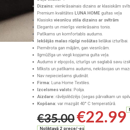
Dizains:
vienkrāsainais dizains ar klasiskām svī
Premium kvalitātes
LUNA HOME
gultas veļa
Klasisks
viesnīcu stila dizains ar svītrām
Elegants un mierīgs vienkrāsains tonis.
Patīkams un komfortabls audums.
Iekšējās malas rūpīgi nošūtas
lielākai izturībai.
Piemērota gan mājām, gan viesnīcām.
Ilgmūžīga un viegli kopjama gulta veļa.
Audums ir elpojošs, izturīgs un saglabā savu i
Mīksts un patīkams audums, nekrāsojas un mazg
Nav nepieciešams gludināt.
Firma:
Luna Home Textiles.
Izcelsmes valsts:
Polija.
Aizdare:
rāvējslēdzējs (segas pārvalkam un spi
Kopšana:
var mazgāt 40° C temperatūrā.
€
22.99
€
35.00
Noliktavā 2 prece/-es