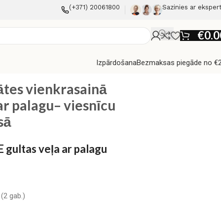
(+371) 20061800
Sazinies ar eksper
€
0.0
Izpārdošana
Bezmaksas piegāde no €
alagu– viesnīcu stila elegance, melnā krāsā
tes vienkrasainā
r palagu– viesnīcu
sā
gultas veļa ar palagu
(2 gab.)