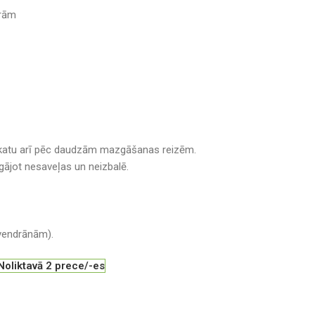
trām
zskatu arī pēc daudzām mazgāšanas reizēm.
ājot nesaveļas un neizbalē.
lvendrānām).
Noliktavā 2 prece/-es