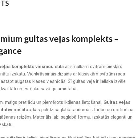
STS
um gultas veļas komplekts –
egance
ļas komplekts viesnīcu stilā
ar smalkām svītrām piešķirs
nātu izskatu. Vienkrāsainais dizains ar klasiskām svītrām rada
astapt augstas klases viesnīcās. Šī gultas veļa ir lieliska izvēle
 kvalitāti un estētiku savā guļamistabā.
, maigs pret ādu un piemērots ikdienas lietošanai.
Gultas veļas
itatīvi nošūtas
, kas palīdz saglabāt auduma izturību un nodrošina
šanas reizēm. Materiāls labi saglabā formu, izskatās eleganti un
zskatu.
 ar svītrām
ir lieliski piemērota ne tikai mājām, bet arī viesu namiem,