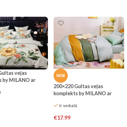
ultas veļas
NEW
s by MILANO ar
200×220 Gultas veļas
100% KOKVILNA
ā
komplekts by MILANO ar
palagu/ 100% KOKVILNA
Ir veikalā
SATĪNS
€
17.99