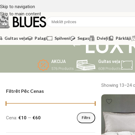
Skip to navigation
Skip to main content
LUX 
Gultas veļa
Palagi
Spilveni
Segas
Dvieļi
Pārklāji
AKCIJA
Gultas veļa
576 Products
608 Products
Showing 13–24 of
Filtrēt Pēc Cenas
Cena:
€10
—
€60
Filtrs