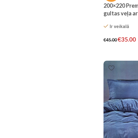
200×220 Prem
Atlaide 13%
gultas veļa a
Pērc tagad
gumiju – Filow
Ir veikalā
€
35.00
€
45.00