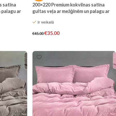
s satīna
200×220 Premium kokvilnas satīna
 palagu ar
gultas veļa ar mežģīnēm un palagu ar
brūns)
gumiju – Filow (Sudrabpelēks)
Ir veikalā
€
35.00
€
45.00