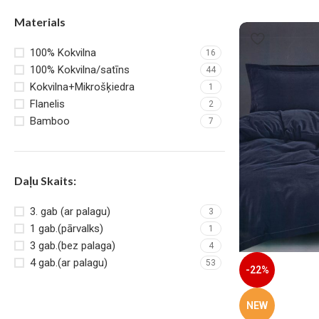
Materials
100% Kokvilna
16
100% Kokvilna/satīns
44
Kokvilna+Mikrošķiedra
1
Flanelis
2
Bamboo
7
Daļu Skaits:
3. gab (ar palagu)
3
1 gab.(pārvalks)
1
3 gab.(bez palaga)
4
4 gab.(ar palagu)
53
-22%
NEW
Gultas pārklājs Elway