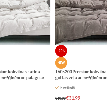
-20%
NEW
ium kokvilnas satīna
160×200 Premium kokvilna
r mežģīnēm un palagu ar
gultas veļa ar mežģīnēm un
 (Pērļu pelēks)
gumiju – Filow (Taupe pelē
Ir veikalā
€
31.99
€
40.00