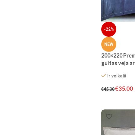
-22%
NEW
200×220 Prem
gultas veļa a
gumiju – Filow 
Ir veikalā
€
35.00
€
45.00