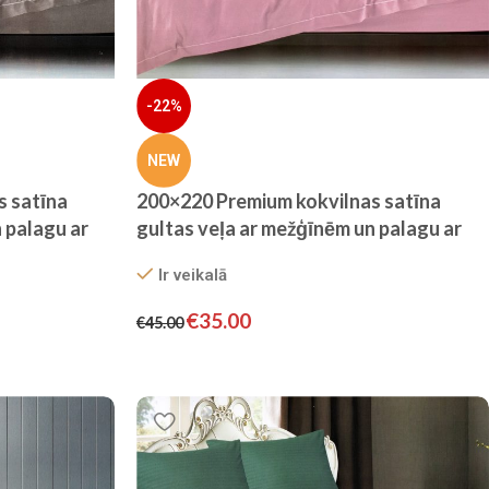
-22%
NEW
s satīna
200×220 Premium kokvilnas satīna
 palagu ar
gultas veļa ar mežģīnēm un palagu ar
ks)
gumiju – Filow (Pūderrozā)
Ir veikalā
€
35.00
€
45.00