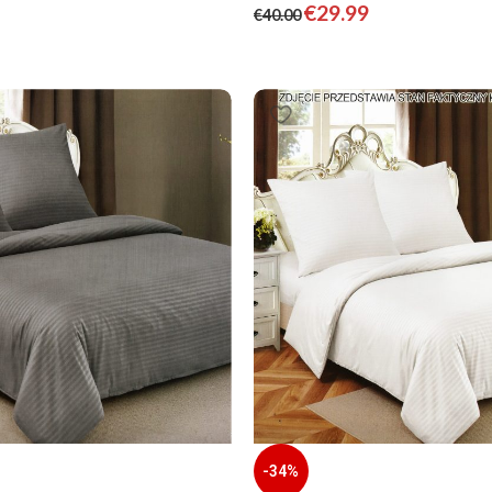
€
29.99
€
40.00
-34%