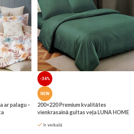
-34%
NEW
a ar palagu –
200×220 Premium kvalitātes
ta
vienkrasainā gultas veļa LUNA HOME
ar palagu– viesnīcu stila elegance,
Ir veikalā
piparmētru zaļš