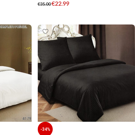
€
22.99
€
35.00
-34%