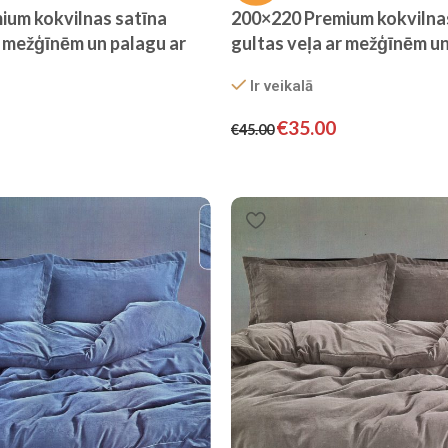
ium kokvilnas satīna
200×220 Premium kokvilna
r mežģīnēm un palagu ar
gultas veļa ar mežģīnēm un
 (Nakts zils)
gumiju – Filow (Šokolādes 
Ir veikalā
€
35.00
€
45.00