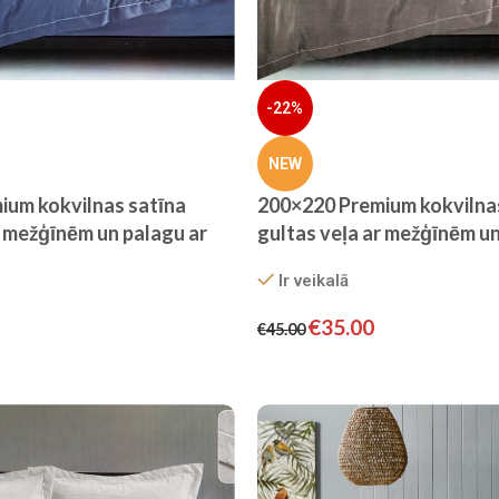
-22%
NEW
ium kokvilnas satīna
200×220 Premium kokvilna
r mežģīnēm un palagu ar
gultas veļa ar mežģīnēm un
(Safīra zils)
gumiju – Filow (Taupe pelē
Ir veikalā
€
35.00
€
45.00