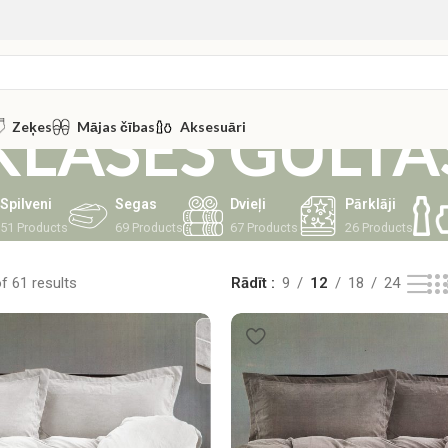
KLASES GULTA
Zeķes
Mājas čības
Aksesuāri
Spilveni
Segas
Dvieļi
Pārklāji
51 Products
69 Products
67 Products
26 Products
 61 results
Rādīt
9
12
18
24