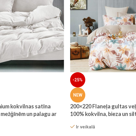
-25%
NEW
ium kokvilnas satīna
200×220 Flaneļa gultas veļ
r mežģīnēm un palagu ar
100% kokvilna, bieza un sil
 (Pērļu pelēks)
Ir veikalā