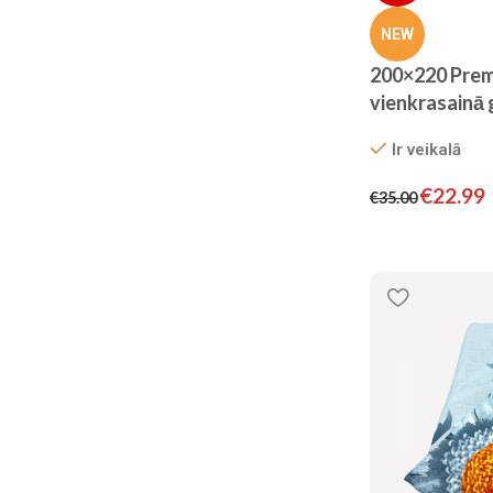
NEW
200×220 Prem
vienkrasainā
ar palagu– vie
Ir veikalā
pelēkā krāsā
€
22.99
€
35.00