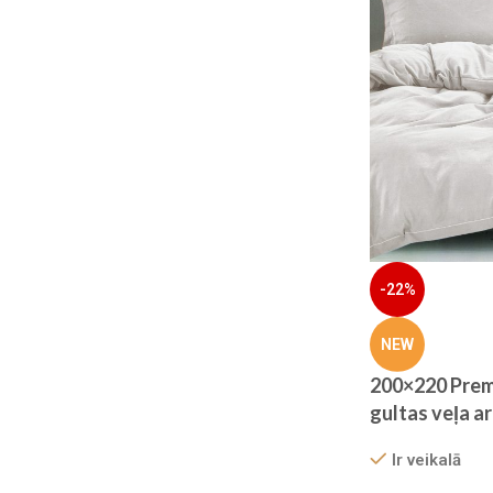
-22%
NEW
200×220 Prem
gultas veļa a
gumiju – Filow
Ir veikalā