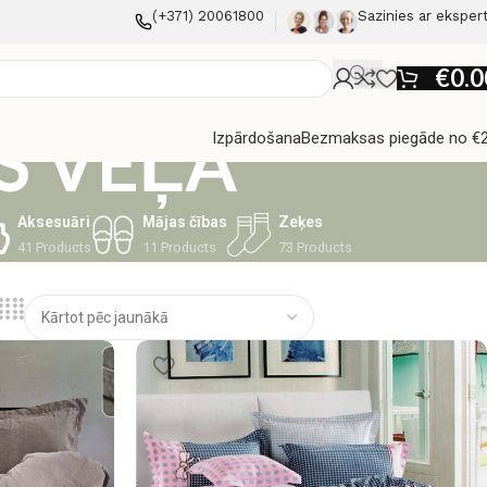
(+371) 20061800
Sazinies ar eksper
€
0.0
S VEĻA
Izpārdošana
Bezmaksas piegāde no €
Aksesuāri
Mājas čības
Zeķes
41 Products
11 Products
73 Products