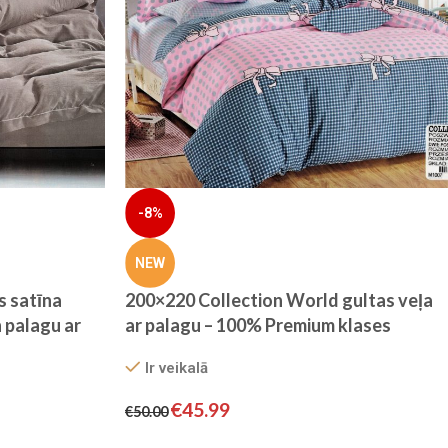
-8%
NEW
s satīna
200×220 Collection World gultas veļa
 palagu ar
ar palagu – 100% Premium klases
ks)
kokvilna
Ir veikalā
€
45.99
€
50.00