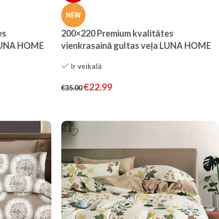
NEW
es
200×220 Premium kvalitātes
 LUNA HOME
vienkrasainā gultas veļa LUNA HOME
legance, baltā
ar palagu– viesnīcu stila elegance,
Ir veikalā
melnā krāsā
€
22.99
€
35.00