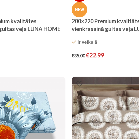
NEW
ium kvalitātes
200×220 Premium kvalitāt
 gultas veļa LUNA HOME
vienkrasainā gultas veļa
snīcu stila elegance,
ar palagu– viesnīcu stila e
Ir veikalā
krāsā
€
22.99
€
35.00