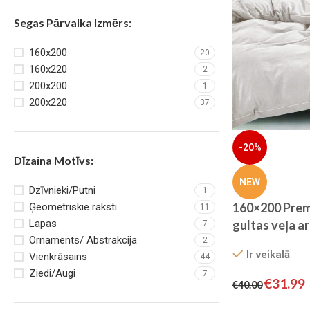
Segas Pārvalka Izmērs:
160x200
20
160x220
2
200x200
1
200x220
37
-20%
Dīzaina Motīvs:
NEW
Dzīvnieki/Putni
1
160×200 Prem
Ģeometriskie raksti
11
gultas veļa a
Lapas
7
Ornaments/ Abstrakcija
gumiju – Filow
2
Ir veikalā
Vienkrāsains
44
Ziedi/Augi
7
€
31.99
€
40.00