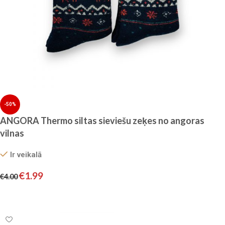
-50%
ANGORA Thermo siltas sieviešu zeķes no angoras
vilnas
Ir veikalā
€
1.99
€
4.00
Izvēlieties