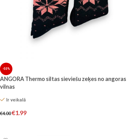
-50%
ANGORA Thermo siltas sieviešu zeķes no angoras
vilnas
Ir veikalā
€
1.99
€
4.00
Izvēlieties