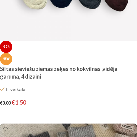
-50%
NEW
Siltas sieviešu ziemas zeķes no kokvilnas ,vidēja
garuma, 4 dizaini
Ir veikalā
€
1.50
€
3.00
Izvēlieties