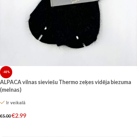
-40%
ALPACA vilnas sieviešu Thermo zeķes vidēja biezuma
(melnas)
Ir veikalā
€
2.99
€
5.00
Izvēlieties