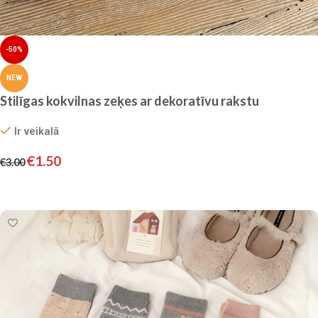
-50%
NEW
Stilīgas kokvilnas zeķes ar dekoratīvu rakstu
Ir veikalā
€
1.50
€
3.00
Izvēlieties