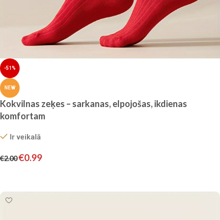
-51%
NEW
Kokvilnas zeķes – sarkanas, elpojošas, ikdienas
komfortam
Ir veikalā
€
0.99
€
2.00
Izvēlieties