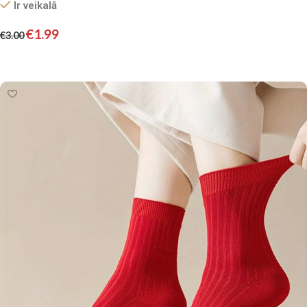
Ir veikalā
€
1.99
€
3.00
Izvēlieties