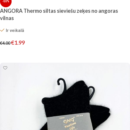
-50%
ANGORA Thermo siltas sieviešu zeķes no angoras
vilnas
Ir veikalā
€
1.99
€
4.00
Izvēlieties