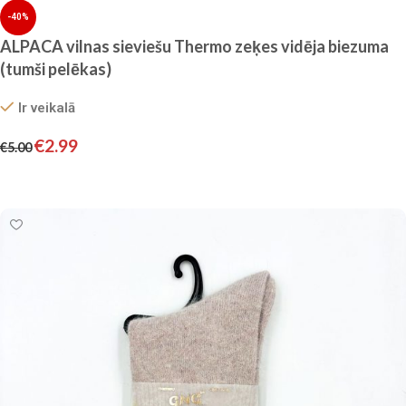
-40%
ALPACA vilnas sieviešu Thermo zeķes vidēja biezuma
(tumši pelēkas)
Ir veikalā
€
2.99
€
5.00
Izvēlieties