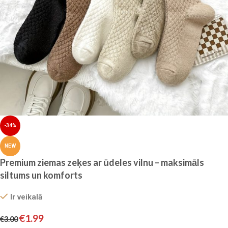
-34%
NEW
Premium ziemas zeķes ar ūdeles vilnu – maksimāls
siltums un komforts
Ir veikalā
€
1.99
€
3.00