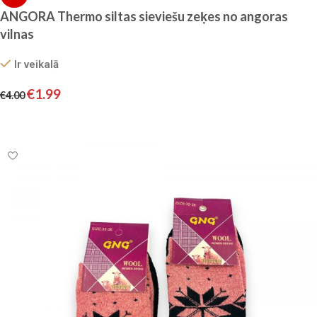
ANGORA Thermo siltas sieviešu zeķes no angoras
vilnas
Ir veikalā
€
1.99
€
4.00
Izvēlieties