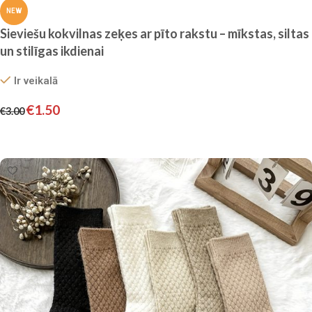
NEW
Sieviešu kokvilnas zeķes ar pīto rakstu – mīkstas, siltas
un stilīgas ikdienai
Ir veikalā
€
1.50
€
3.00
Izvēlieties