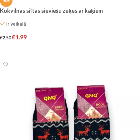
NEW
Kokvilnas siltas sieviešu zeķes ar kaķiem
Ir veikalā
€
1.99
€
2.50
Izvēlieties