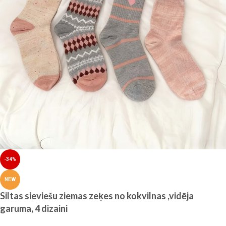
-34%
NEW
Siltas sieviešu ziemas zeķes no kokvilnas ,vidēja
garuma, 4 dizaini