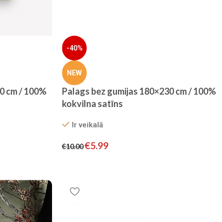
-40%
NEW
0 cm / 100%
Palags bez gumijas 180×230 cm / 100%
kokvilna satīns
Ir veikalā
€
5.99
€
10.00