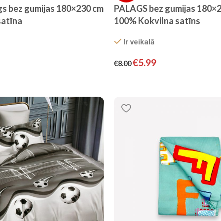
gs bez gumijas 180×230 cm
PALAGS bez gumijas 180×2
satīna
100% Kokvilna satīns
Ir veikalā
€
5.99
€
8.00