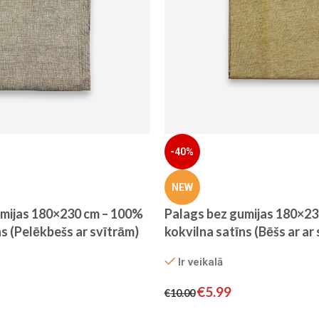
-40%
NEW
umijas 180×230 cm – 100%
Palags bez gumijas 180×2
ns (Pelēkbešs ar svītrām)
kokvilna satīns (Bēšs ar a
svītrām)
Ir veikalā
€
5.99
€
10.00