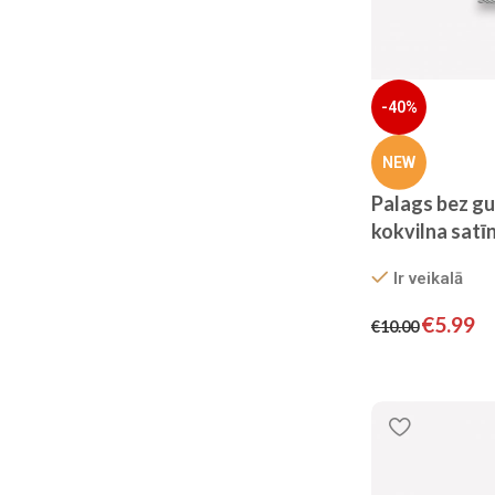
-40%
NEW
Palags bez g
kokvilna satīn
rakstu)
Ir veikalā
€
5.99
€
10.00