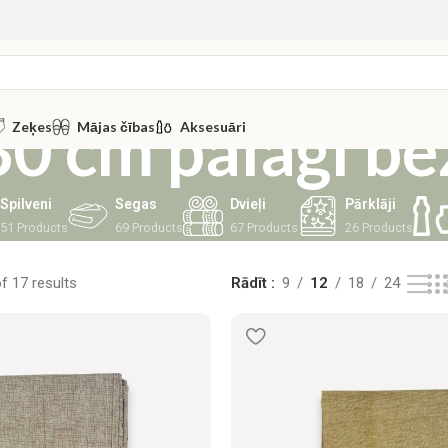
0 cm palagi be
Zeķes
Mājas čības
Aksesuāri
Spilveni
Segas
Dvieļi
Pārklāji
51 Products
69 Products
67 Products
26 Products
 17 results
Rādīt
9
12
18
24