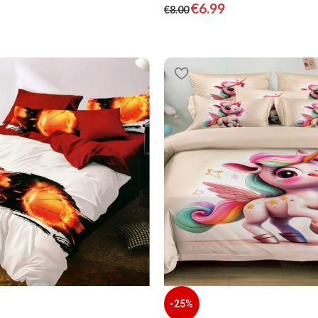
€
6.99
€
8.00
-25%