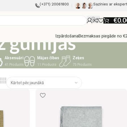
(+371) 20061800
Sazinies ar eksper
€
0.0
z gumijas
Izpārdošana
Bezmaksas piegāde no €
Aksesuāri
Mājas čības
Zeķes
41 Products
11 Products
73 Products