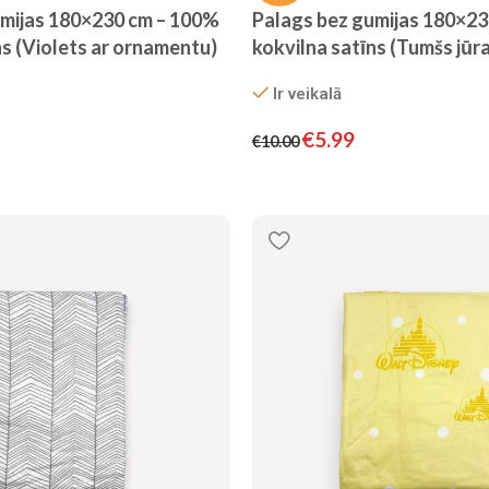
umijas 180×230 cm – 100%
Palags bez gumijas 180×2
ns (Violets ar ornamentu)
kokvilna satīns (Tumšs jūra
svītrām)
Ir veikalā
€
5.99
€
10.00