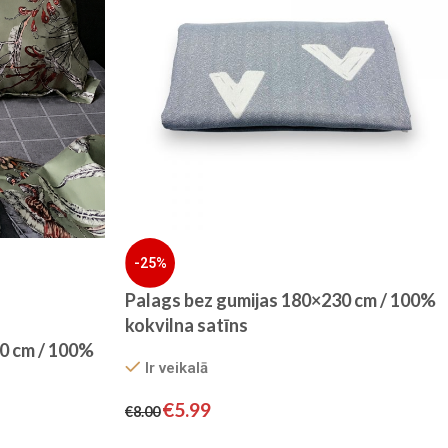
-25%
Palags bez gumijas 180×230 cm / 100%
kokvilna satīns
0 cm / 100%
Ir veikalā
€
5.99
€
8.00