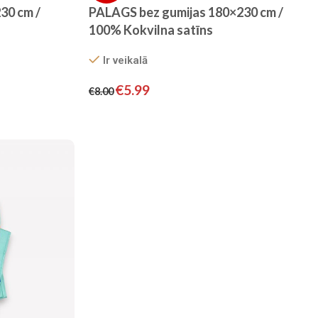
30 cm /
PALAGS bez gumijas 180×230 cm /
100% Kokvilna satīns
Ir veikalā
€
5.99
€
8.00