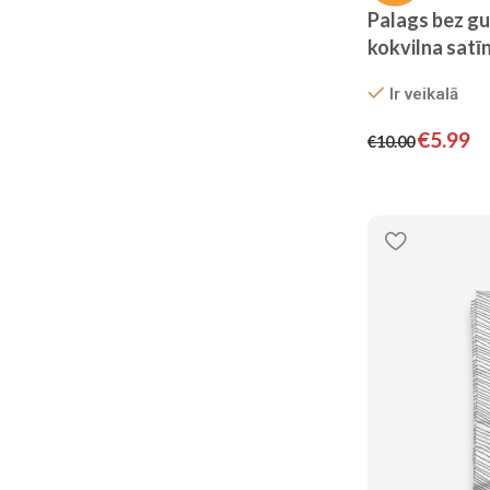
Palags bez g
kokvilna satī
Ir veikalā
€
5.99
€
10.00