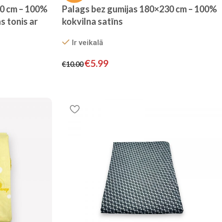
30 cm – 100%
Palags bez gumijas 180×230 cm – 100%
s tonis ar
kokvilna satīns
Ir veikalā
€
5.99
€
10.00