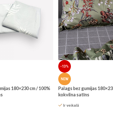
-13%
NEW
umijas 180×230 cm / 100%
Palags bez gumijas 180×23
ns
kokvilna satīns
Ir veikalā