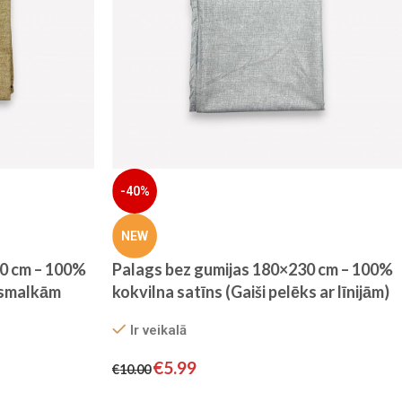
-40%
NEW
30 cm – 100%
Palags bez gumijas 180×230 cm – 100%
r smalkām
kokvilna satīns (Gaiši pelēks ar līnijām)
Ir veikalā
€
5.99
€
10.00