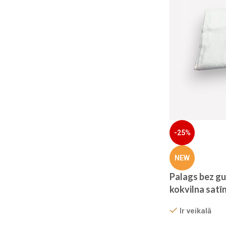
-25%
NEW
Palags bez g
kokvilna satī
Ir veikalā