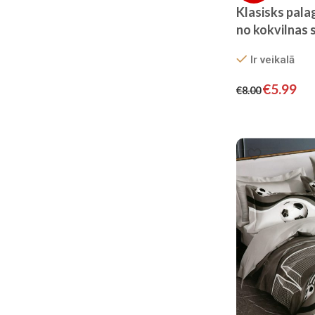
Klasisks pala
no kokvilnas 
Ir veikalā
€
5.99
€
8.00