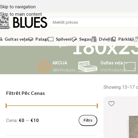
Skip to navigation
Skip to main content
180x23
Gultas veļa
Palagi
Spilveni
Segas
Dvieļi
Pārklāji
AKCIJA
Gultas veļa
584 Products
616 Products
Showing 13–17 of
Filtrēt Pēc Cenas
Cena:
€0
—
€10
Filtrs