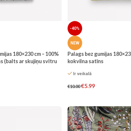
-40%
NEW
umijas 180×230 cm – 100%
Palags bez gumijas 180×23
s (balts ar skujiņu svītru
kokvilna satīns
Ir veikalā
€
5.99
€
10.00