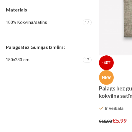
Materials
100% Kokvilna/satīns
17
Palags Bez Gumijas Izmērs:
180x230 cm
17
-40%
NEW
Gultas pārklājs Elway
Palags bez g
Atlaide 13%
kokvilna satī
Pērc tagad
Ir veikalā
€
5.99
€
10.00