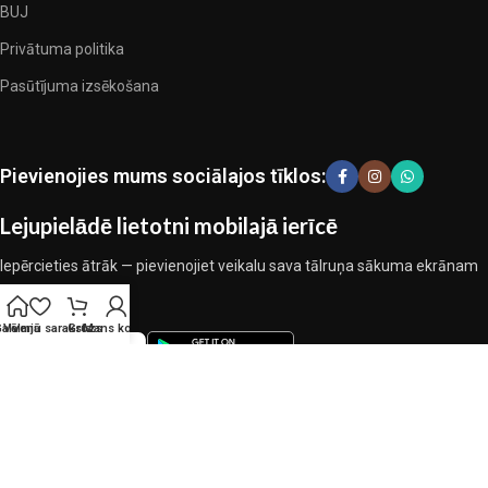
BUJ
Privātuma politika
Pasūtījuma izsēkošana
Pievienojies mums sociālajos tīklos:
Lejupielādē lietotni mobilajā ierīcē
Iepērcieties ātrāk — pievienojiet veikalu sava tālruņa sākuma ekrānam
Galvenā
Vēlmju saraksts
Grozs
Mans konts
BLUES.LV
| SIA BLUES | VISAS TIESĪBAS AIZSARGĀTAS |
PRIVĀTUMA POLITIKA
Mēs izmantojam sīkfailus, lai uzlabotu jūsu pieredzi mūsu