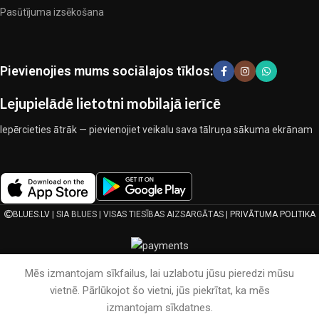
Pasūtījuma izsēkošana
pārbaudītu uzņēmumu produkti. Kuri daudzu gadu nepārtrauktā
kopīgā darbā nedeva iemeslu šaubīties par viņu uzticamību un
godīgumu. Tie visi garantē savu produktu augsto kvalitāti, teicamas
ekspluatācijas īpašības, pievilcīgu izstrādājumu izskatu, ilgu
Pievienojies mums sociālajos tīklos:
lietošanas laiku un kalpošanas laiku.
Lejupielādē lietotni mobilajā ierīcē
Iepērcieties ātrāk — pievienojiet veikalu sava tālruņa sākuma ekrānam
BLUES.LV
| SIA BLUES | VISAS TIESĪBAS AIZSARGĀTAS |
PRIVĀTUMA POLITIKA
Mēs izmantojam sīkfailus, lai uzlabotu jūsu pieredzi mūsu
vietnē. Pārlūkojot šo vietni, jūs piekrītat, ka mēs
izmantojam sīkdatnes.
Galvenā
Vēlmju saraksts
Grozs
Mans konts