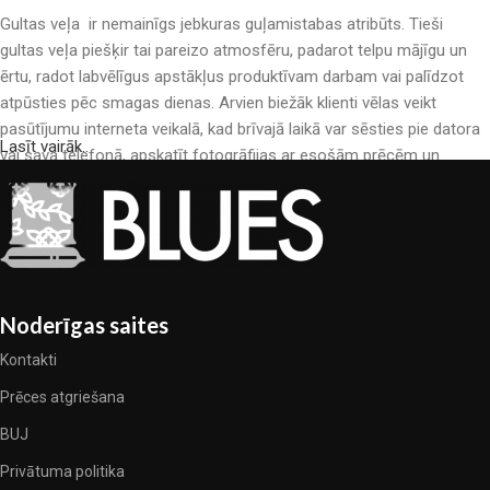
Gultas veļa ir nemainīgs jebkuras guļamistabas atribūts. Tieši
gultas veļa piešķir tai pareizo atmosfēru, padarot telpu mājīgu un
ērtu, radot labvēlīgus apstākļus produktīvam darbam vai palīdzot
atpūsties pēc smagas dienas. Arvien biežāk klienti vēlas veikt
pasūtījumu interneta veikalā, kad brīvajā laikā var sēsties pie datora
Lasīt vairāk..
vai sava telefonā, apskatīt fotogrāfijas ar esošām prēcēm un
mierīgi iegādāties sev tīkamās. Mūsu interneta veikalā ir liels gultas
veļas katalogs: pieejamas gan kokvilnas, gan kokvilna satīna gultas
veļas.
Gultas veļas ražošana ir moderns mākslas veids
Noderīgas saites
Gultas veļas ražotāji, kā arī citu tekstila preču ražotāji ir pilni ar
pārsteidzošiem piedāvājumiem: nereti sastopamies gan ar
Kontakti
standarta sērijveida produktiem, gan unikāliem darinājumiem –
Prēces atgriešana
dizainieriskām prēcem, kuras novērtēs īsti skaistuma pazinēji. Mēs
esam izvēlējušies jums labākos modeļus no mūsdienu gultas veļas
BUJ
ražotājiem, kuriem izdevās ģeniāli apvienot eleganci, kvalitāti un
Privātuma politika
praktiskumu katrā izstrādājuma vienībā. Mūsu sortimentā ir