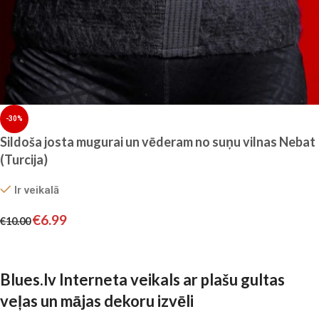
-30%
Sildoša josta mugurai un vēderam no suņu vilnas Nebat
(Turcija)
Ir veikalā
€
6.99
€
10.00
Izvēlieties
Blues.lv Interneta veikals ar plašu gultas
veļas un mājas dekoru izvēli