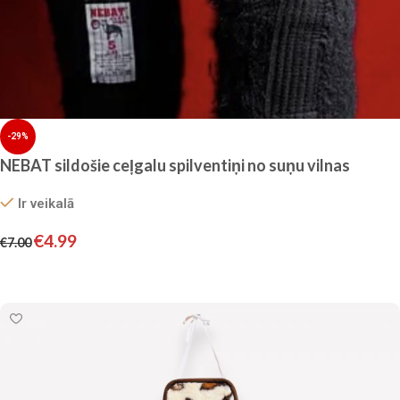
-29%
NEBAT sildošie ceļgalu spilventiņi no suņu vilnas
Ir veikalā
€
4.99
€
7.00
Izvēlieties