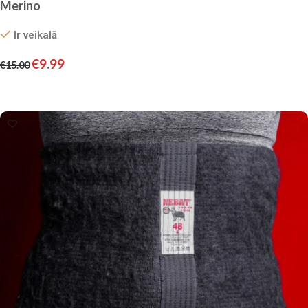
Merino
Ir veikalā
€
9.99
€
15.00
Pievienot grozam