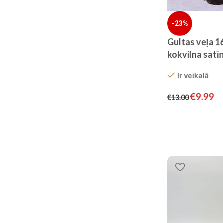
-23%
Gultas veļa 
kokvilna satīn
70×80
Ir veikalā
€
9.99
€
13.00