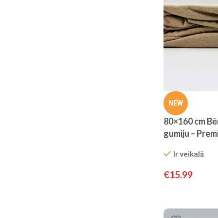
NEW
80×160 cm Bēr
gumiju – Prem
Ir veikalā
€
15.99