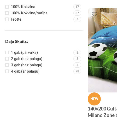
100% Kokvilna
17
100% Kokvilna/satīns
37
Frotte
4
Daļu Skaits:
1 gab.(pārvalks)
2
2 gab.(bez palaga)
3
3 gab.(bez palaga)
7
4 gab.(ar palagu)
28
Gultas pārklājs Elway
Atlaide 13%
NEW
Pērc tagad
140×200 Gult
Milano Zone a