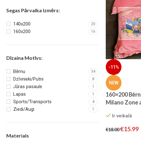
Segas Pārvalka Izmērs:
140x200
20
160x200
16
Dīzaina Motīvs:
-11%
Bērnu
34
Dzīvnieki/Putni
8
NEW
Jūras pasaule
1
160×200 Bērn
Lapas
1
Milano Zone a
Sports/Transports
4
Ziedi/Augi
satīns
1
Ir veikalā
€
15.99
€
18.00
Materials