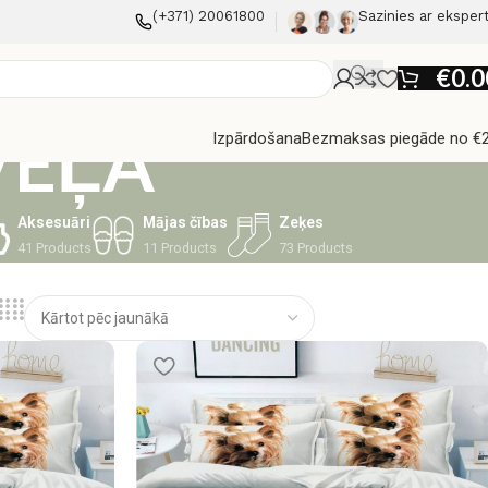
(+371) 20061800
Sazinies ar eksper
€
0.0
VEĻA
Izpārdošana
Bezmaksas piegāde no €
Aksesuāri
Mājas čības
Zeķes
41 Products
11 Products
73 Products