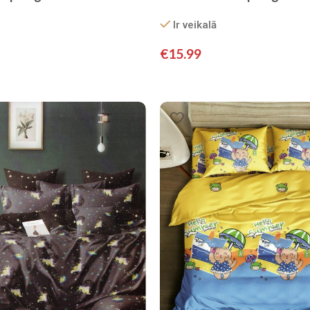
satīns
Ir veikalā
€
15.99