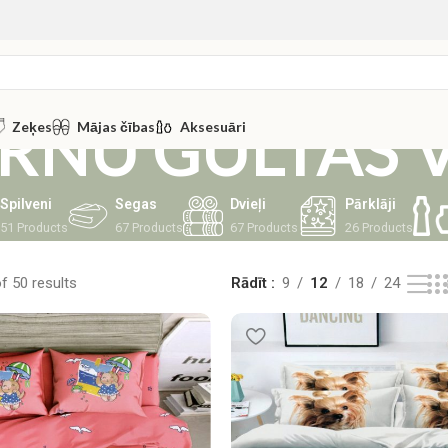
RNU GULTAS 
Zeķes
Mājas čības
Aksesuāri
Spilveni
Segas
Dvieļi
Pārklāji
51 Products
67 Products
67 Products
26 Products
 50 results
Rādīt
9
12
18
24