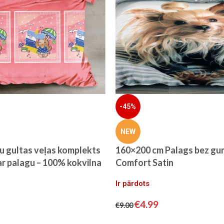
-45%
NEW
u gultas veļas komplekts
160×200 cm Palags bez gum
r palagu – 100% kokvilna
Comfort Satin
Ir pārdots
€
4.99
€
9.00