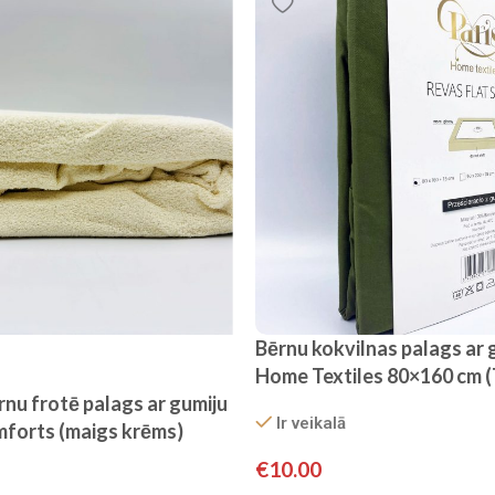
Bērnu kokvilnas palags ar 
Home Textiles 80×160 cm (
nu frotē palags ar gumiju
Ir veikalā
mforts (maigs krēms)
€
10.00