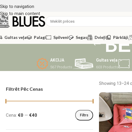
Skip to navigation
Skip to main content
BĒ
Gultas veļa
Palagi
Spilveni
Segas
Dvieļi
Pārklāji
AKCIJA
Gultas veļa
567 Products
603 Products
Showing 13–24 of
Filtrēt Pēc Cenas
Cena:
€0
—
€40
Filtrs