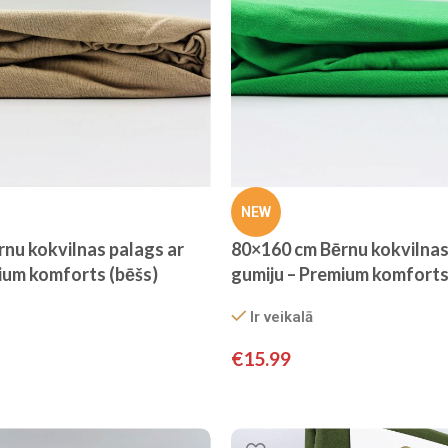
NEW
nu kokvilnas palags ar
80×160 cm Bērnu kokvilnas
ium komforts (bēšs)
gumiju – Premium komforts 
Ir veikalā
€
15.99