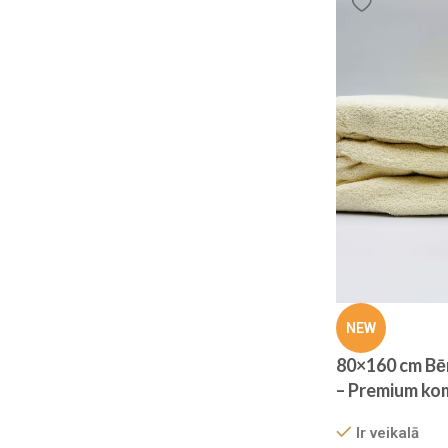
NEW
80×160 cm Bēr
– Premium ko
Ir veikalā