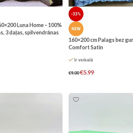
-33%
160×200 Luna Home – 100%
NEW
s, 3 daļas, spilvendrānas
160×200 cm Palags bez gum
Comfort Satin
Ir veikalā
€
5.99
€
9.00