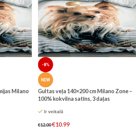
-8%
NEW
ijas Milano
Gultas veļa 140×200 cm Milano Zone –
100% kokvilna satīns, 3 daļas
Ir veikalā
€
10.99
€
12.00