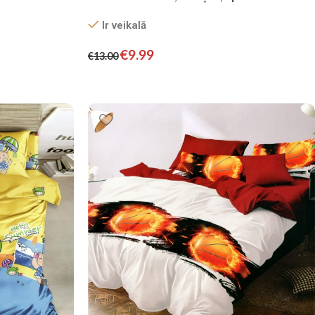
70×80
Ir veikalā
€
9.99
€
13.00