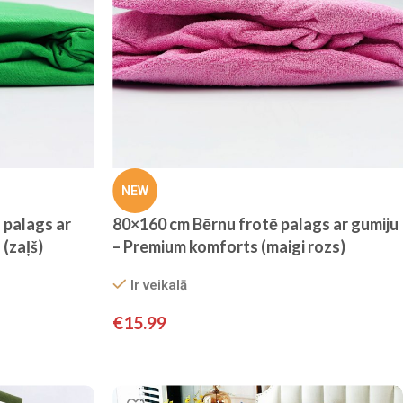
NEW
 palags ar
80×160 cm Bērnu frotē palags ar gumiju
(zaļš)
– Premium komforts (maigi rozs)
Ir veikalā
€
15.99