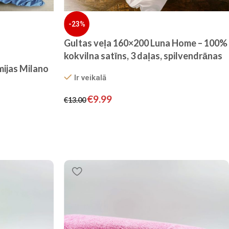
-23%
Gultas veļa 160×200 Luna Home – 100%
kokvilna satīns, 3 daļas, spilvendrānas
ijas Milano
70×80
Ir veikalā
€
9.99
€
13.00