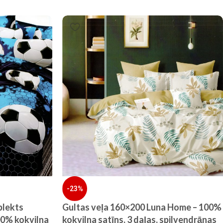
-23%
plekts
Gultas veļa 160×200 Luna Home – 100%
00% kokvilna
kokvilna satīns, 3 daļas, spilvendrānas