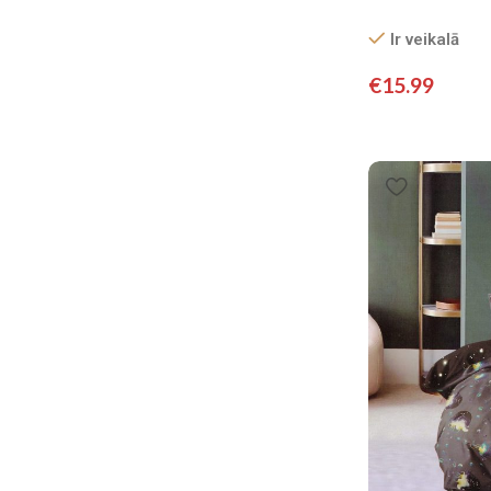
satīns
Ir veikalā
€
15.99