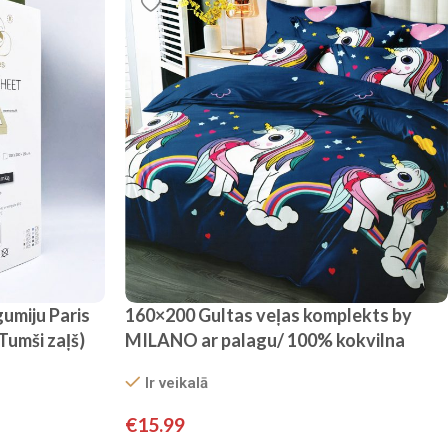
gumiju Paris
160×200 Gultas veļas komplekts by
Tumši zaļš)
MILANO ar palagu/ 100% kokvilna
satīns
Ir veikalā
€
15.99