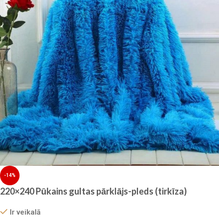
-14%
220×240 Pūkains gultas pārklājs-pleds (tirkīza)
Ir veikalā