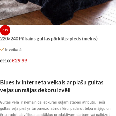
-14%
220×240 Pūkains gultas pārklājs-pleds (melns)
Ir veikalā
€
29.99
€
35.00
Pievienot grozam
Blues.lv Interneta veikals ar plašu gultas
veļas un mājas dekoru izvēli
Gultas veļa ir nemainīgs jebkuras guļamistabas atribūts. Tieši
gultas veļa piešķir tai pareizo atmosfēru, padarot telpu mājīgu un
ērtu, radot labvēlīgus apstākļus produktīvam darbam vai palīdzot