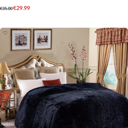
€
29.99
€
35.00
Pievienot grozam