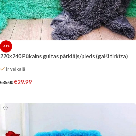
-14%
220×240 Pūkains gultas pārklājs/pleds (gaiši tirkīza)
Ir veikalā
€
29.99
€
35.00
Pievienot grozam