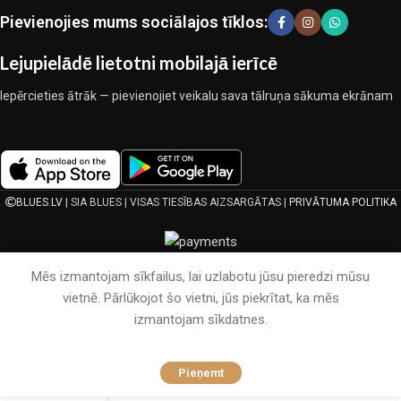
ekspluatācijas īpašības, pievilcīgu izstrādājumu izskatu, ilgu
Pievienojies mums sociālajos tīklos:
lietošanas laiku un kalpošanas laiku.
Lejupielādē lietotni mobilajā ierīcē
Iepērcieties ātrāk — pievienojiet veikalu sava tālruņa sākuma ekrānam
BLUES.LV
| SIA BLUES | VISAS TIESĪBAS AIZSARGĀTAS |
PRIVĀTUMA POLITIKA
Mēs izmantojam sīkfailus, lai uzlabotu jūsu pieredzi mūsu
vietnē. Pārlūkojot šo vietni, jūs piekrītat, ka mēs
izmantojam sīkdatnes.
Pieņemt
Galvenā
Vēlmju saraksts
Grozs
Mans konts