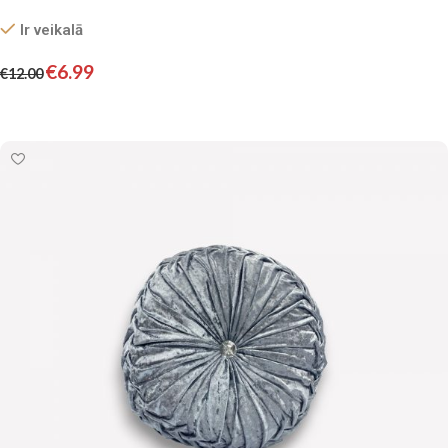
Ir veikalā
€
6.99
€
12.00
Pievienot grozam