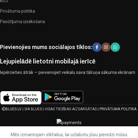
esam izvēlējušies jums labākos modeļus no mūsdienu gultas veļas
BUJ
ražotājiem, kuriem izdevās ģeniāli apvienot eleganci, kvalitāti un
Privātuma politika
praktiskumu katrā izstrādājuma vienībā. Mūsu sortimentā ir
Pasūtījuma izsēkošana
pārbaudītu uzņēmumu produkti. Kuri daudzu gadu nepārtrauktā
kopīgā darbā nedeva iemeslu šaubīties par viņu uzticamību un
godīgumu. Tie visi garantē savu produktu augsto kvalitāti, teicamas
ekspluatācijas īpašības, pievilcīgu izstrādājumu izskatu, ilgu
Pievienojies mums sociālajos tīklos:
lietošanas laiku un kalpošanas laiku.
Lejupielādē lietotni mobilajā ierīcē
Iepērcieties ātrāk — pievienojiet veikalu sava tālruņa sākuma ekrānam
BLUES.LV
| SIA BLUES | VISAS TIESĪBAS AIZSARGĀTAS |
PRIVĀTUMA POLITIKA
Mēs izmantojam sīkfailus, lai uzlabotu jūsu pieredzi mūsu