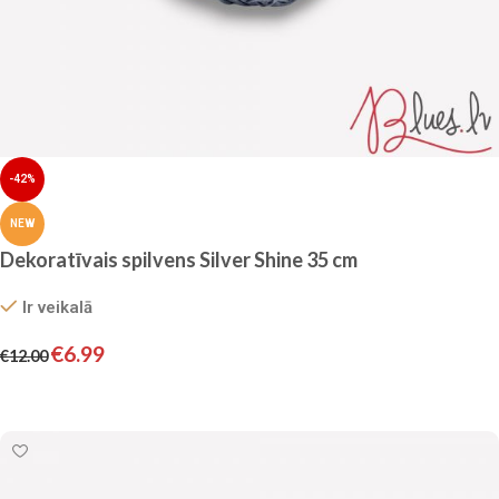
-42%
NEW
Dekoratīvais spilvens Silver Shine 35 cm
Ir veikalā
€
6.99
€
12.00
Pievienot grozam