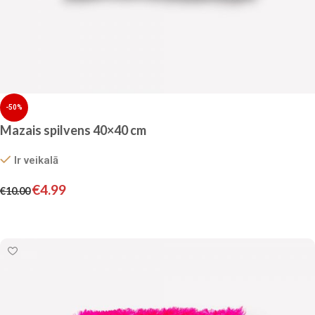
-50%
Mazais spilvens 40×40 cm
Ir veikalā
€
4.99
€
10.00
Pievienot grozam