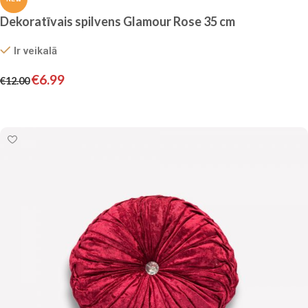
Dekoratīvais spilvens Glamour Rose 35 cm
Ir veikalā
€
6.99
€
12.00
Pievienot grozam