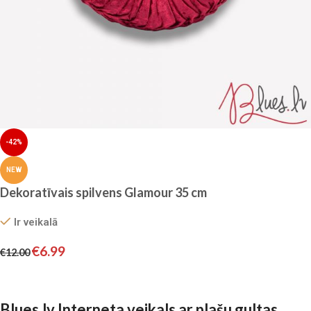
-42%
NEW
Dekoratīvais spilvens Glamour 35 cm
Ir veikalā
€
6.99
€
12.00
Pievienot grozam
Blues.lv Interneta veikals ar plašu gultas