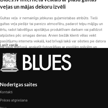
veļas un mājas dekoru izvēli
Gultas veļa ir nemainīgs jebkuras guļamistabas atribūts. Tieši
gultas veļa piešķir tai pareizo atmosfēru, padarot telpu mājīgu un
ērtu, radot labvēlīgus apstākļus produktīvam darbam vai palīdzot
atpūsties pēc smagas dienas. Arvien biežāk klienti vēlas veikt
pasūtījumu interneta veikalā, kad brīvajā laikā var sēsties pie datora
Lasīt vairāk..
vai sava telefonā, apskatīt fotogrāfijas ar esošām prēcēm un
mierīgi iegādāties sev tīkamās. Mūsu interneta veikalā ir liels gultas
veļas katalogs: pieejamas gan kokvilnas, gan kokvilna satīna gultas
veļas.
Gultas veļas ražošana ir moderns mākslas veids
Noderīgas saites
Gultas veļas ražotāji, kā arī citu tekstila preču ražotāji ir pilni ar
pārsteidzošiem piedāvājumiem: nereti sastopamies gan ar
Kontakti
standarta sērijveida produktiem, gan unikāliem darinājumiem –
Prēces atgriešana
dizainieriskām prēcem, kuras novērtēs īsti skaistuma pazinēji. Mēs