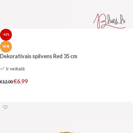
-42%
NEW
Dekoratīvais spilvens Red 35 cm
Ir veikalā
€
6.99
€
12.00
Pievienot grozam