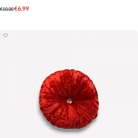
€
6.99
€
10.00
Pievienot grozam