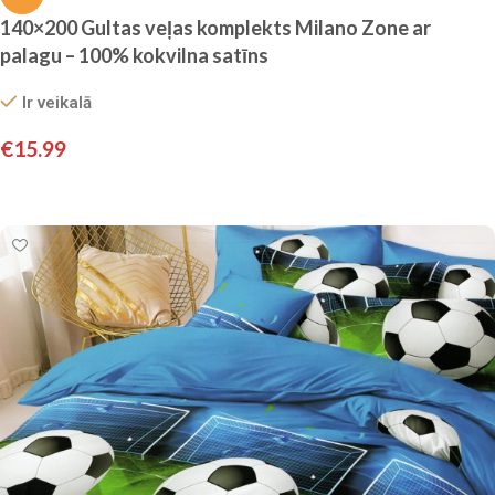
140×200 Gultas veļas komplekts Milano Zone ar
palagu – 100% kokvilna satīns
Ir veikalā
€
15.99
Pievienot grozam