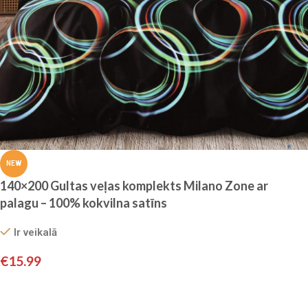
NEW
140×200 Gultas veļas komplekts Milano Zone ar
palagu – 100% kokvilna satīns
Ir veikalā
€
15.99
Pievienot grozam