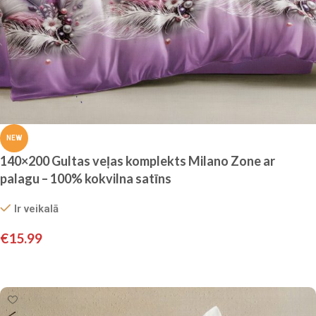
NEW
140×200 Gultas veļas komplekts Milano Zone ar
palagu – 100% kokvilna satīns
Ir veikalā
€
15.99
Pievienot grozam