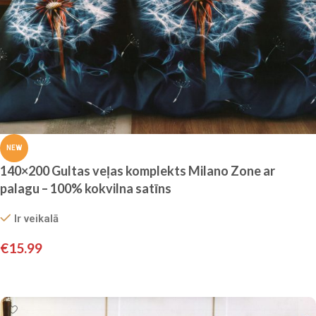
NEW
140×200 Gultas veļas komplekts Milano Zone ar
palagu – 100% kokvilna satīns
Ir veikalā
€
15.99
Pievienot grozam