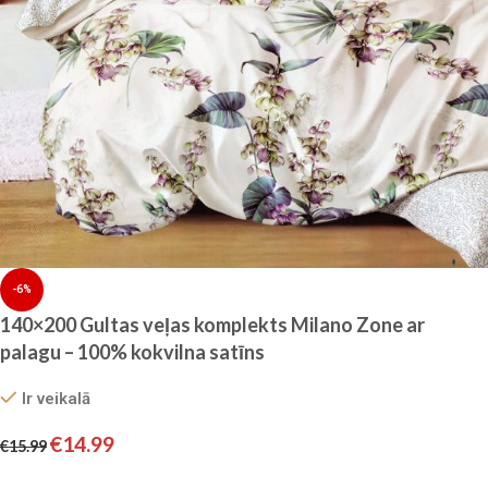
-6%
140×200 Gultas veļas komplekts Milano Zone ar
palagu – 100% kokvilna satīns
Ir veikalā
€
14.99
€
15.99
Pievienot grozam