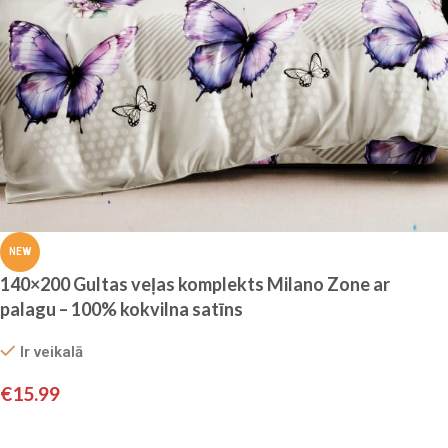
NEW
140×200 Gultas veļas komplekts Milano Zone ar
palagu – 100% kokvilna satīns
Ir veikalā
€
15.99
Pievienot grozam