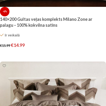
-6%
140×200 Gultas veļas komplekts Milano Zone ar
palagu – 100% kokvilna satīns
Ir veikalā
€
14.99
€
15.99
Pievienot grozam