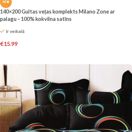
NEW
140×200 Gultas veļas komplekts Milano Zone ar
palagu – 100% kokvilna satīns
Ir veikalā
€
15.99
Pievienot grozam