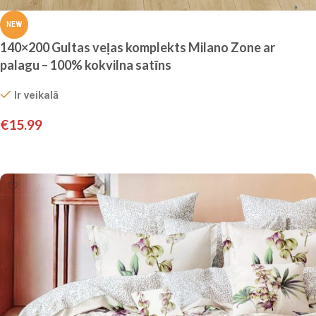
NEW
140×200 Gultas veļas komplekts Milano Zone ar
palagu – 100% kokvilna satīns
Ir veikalā
€
15.99
Pievienot grozam