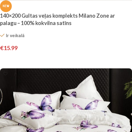
NEW
140×200 Gultas veļas komplekts Milano Zone ar
palagu – 100% kokvilna satīns
Ir veikalā
€
15.99
Pievienot grozam