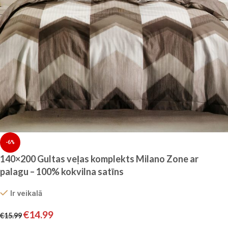
-6%
140×200 Gultas veļas komplekts Milano Zone ar
palagu – 100% kokvilna satīns
Ir veikalā
€
14.99
€
15.99