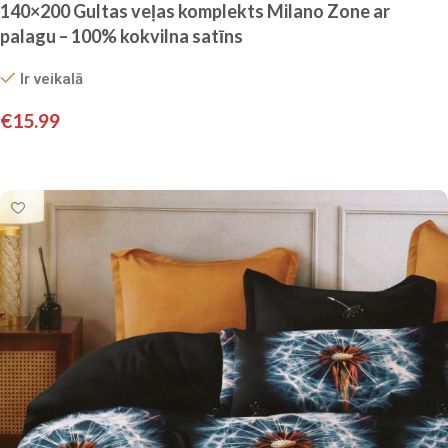
140×200 Gultas veļas komplekts Milano Zone ar
palagu – 100% kokvilna satīns
Ir veikalā
€
15.99
Pievienot grozam