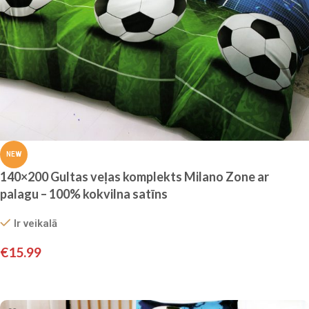
NEW
140×200 Gultas veļas komplekts Milano Zone ar
palagu – 100% kokvilna satīns
Ir veikalā
€
15.99
Pievienot grozam