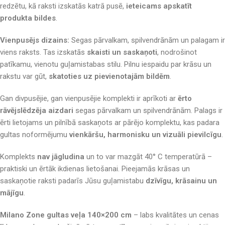
redzētu, kā raksti izskatās katrā pusē,
ieteicams apskatīt
produkta bildes
.
Vienpusējs dizains:
Segas pārvalkam, spilvendrānām un palagam ir
viens raksts. Tas izskatās
skaisti un saskaņoti
, nodrošinot
patīkamu, vienotu guļamistabas stilu. Pilnu iespaidu par krāsu un
rakstu var gūt,
skatoties uz pievienotajām bildēm
.
Gan divpusējie, gan vienpusējie komplekti ir aprīkoti ar
ērto
rāvējslēdzēja aizdari
segas pārvalkam un spilvendrānām. Palags ir
ērti lietojams un pilnībā saskaņots ar pārējo komplektu, kas padara
gultas noformējumu
vienkāršu, harmonisku un vizuāli pievilcīgu
.
Komplekts
nav jāgludina
un to var mazgāt 40° C temperatūrā –
praktiski un ērtāk ikdienas lietošanai. Pieejamās krāsas un
saskaņotie raksti padarīs Jūsu guļamistabu
dzīvīgu, krāsainu un
mājīgu
.
Milano Zone gultas veļa 140×200 cm
– labs kvalitātes un cenas