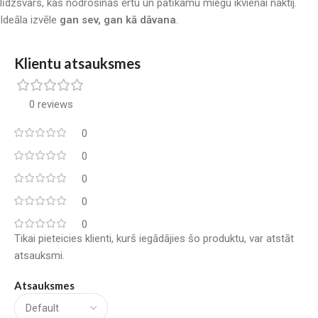
līdzsvars, kas nodrošinās ērtu un patīkamu miegu ikvienai naktij.
Ideāla izvēle
gan sev, gan kā dāvana
.
Klientu atsauksmes
0 reviews
0
0
0
0
0
Tikai pieteicies klienti, kurš iegādājies šo produktu, var atstāt
atsauksmi.
Atsauksmes