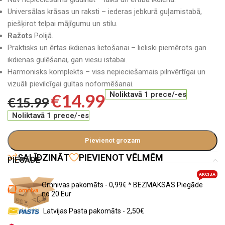
Universālas krāsas un raksti – iederas jebkurā guļamistabā,
piešķirot telpai mājīgumu un stilu.
Ražots
Polijā.
Praktisks un ērtas ikdienas lietošanai – lieliski piemērots gan
ikdienas gulēšanai, gan viesu istabai.
Harmonisks komplekts – viss nepieciešamais pilnvērtīgai un
vizuāli pievilcīgai gultas noformēšanai.
€
14.99
Noliktavā 1 prece/-es
€
15.99
Noliktavā 1 prece/-es
Pievienot grozam
SALĪDZINĀT
PIEVIENOT VĒLMĒM
PIEGĀDE
AKCIJA
Omnivas pakomāts - 0,99€ * BEZMAKSAS Piegāde
no 20 Eur
Latvijas Pasta pakomāts - 2,50€