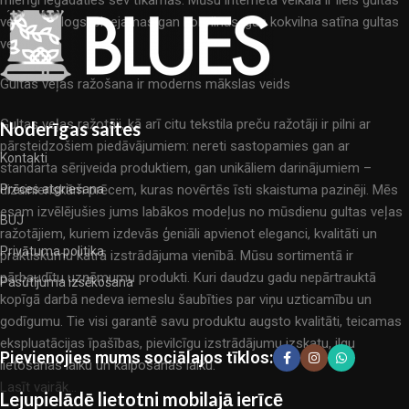
mierīgi iegādāties sev tīkamās. Mūsu interneta veikalā ir liels gultas
veļas katalogs: pieejamas gan kokvilnas, gan kokvilna satīna gultas
veļas.
Gultas veļas ražošana ir moderns mākslas veids
Gultas veļas ražotāji, kā arī citu tekstila preču ražotāji ir pilni ar
Noderīgas saites
pārsteidzošiem piedāvājumiem: nereti sastopamies gan ar
Kontakti
standarta sērijveida produktiem, gan unikāliem darinājumiem –
dizainieriskām prēcem, kuras novērtēs īsti skaistuma pazinēji. Mēs
Prēces atgriešana
esam izvēlējušies jums labākos modeļus no mūsdienu gultas veļas
BUJ
ražotājiem, kuriem izdevās ģeniāli apvienot eleganci, kvalitāti un
Privātuma politika
praktiskumu katrā izstrādājuma vienībā. Mūsu sortimentā ir
pārbaudītu uzņēmumu produkti. Kuri daudzu gadu nepārtrauktā
Pasūtījuma izsēkošana
kopīgā darbā nedeva iemeslu šaubīties par viņu uzticamību un
godīgumu. Tie visi garantē savu produktu augsto kvalitāti, teicamas
ekspluatācijas īpašības, pievilcīgu izstrādājumu izskatu, ilgu
Pievienojies mums sociālajos tīklos:
lietošanas laiku un kalpošanas laiku.
Lasīt vairāk...
Lejupielādē lietotni mobilajā ierīcē