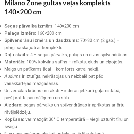
Milano Zone gultas veļas komplekts
140×200 cm
Segas pārvalka izmērs:
140×200 cm
Palaga izmērs:
160×200 cm
Spilvendrānu izmērs un daudzums:
70×80 cm (2 gab.) –
pilnīgi saskaņoti ar komplektu.
Daļu skaits:
4 – segas pārvalks, palags un divas spilvendrānas.
Materiāls:
100% kokvilna satīns – mīksts, gluds un elpojošs.
Maigs un patīkams ādai – komforts katrai naktij.
Audums
ir izturīgs, nekrāsojas un neizbalē pat pēc
vairākkārtējas mazgāšanas.
Universālas krāsas un raksti – iederas jebkurā guļamistabā,
piešķirot telpai mājīgumu un stilu
Aizdare:
segas pārvalks un spilvendrānas ir aprīkotas ar ērtu
rāvējslēdzēju.
Kopšana:
var mazgāt 30° C temperatūrā – viegli uzturēt tīru un
svaigu.
Nav nepieciešams gludināt – laiks un ērtība ikdienā.