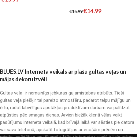
SATĪNS
Pievienot grozam
€
14.99
€
15.99
Pievienot grozam
BLUES.LV Interneta veikals ar plašu gultas veļas un
mājas dekoru izvēli
Gultas veļa ir nemainīgs jebkuras guļamistabas atribūts. Tieši
gultas veļa piešķir tai pareizo atmosfēru, padarot telpu mājīgu un
ērtu, radot labvēlīgus apstākļus produktīvam darbam vai palīdzot
atpūsties pēc smagas dienas. Arvien biežāk klienti vēlas veikt
pasūtījumu interneta veikalā, kad brīvajā laikā var sēsties pie datora
vai sava telefonā, apskatīt fotogrāfijas ar esošām prēcēm un