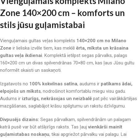
Vienguļamais komplekts Milano
Zone 140×200 cm – komforts un
stils jūsu guļamistabai
Vienguļamais gultas veļas komplekts
140×200 cm no Milano
Zone
ir lieliska izvēle tiem, kas meklē
ērta, mīksta un krāsaina
gultas veļa ikdienai
. Komplektā ietilpst segas pārvalks, palags
160×200 cm un divas spilvendrānas 70×80 cm, kas ļaus Jūsu gultu
noformēt skaisti un saskaņoti.
Izgatavots no
100% kokvilnas satīna
, audums ir
patīkams ādai,
elpojošs un mīksts
, nodrošinot komfortablu miegu visu gadu.
Audums ir
izturīgs, nekrāsojas un neizbalē
pat pēc vairākkārtējas
mazgāšanas, saglabājot krāsu spilgtumu un rakstu dzīvīgumu.
Divpusējs dizains:
Segas pārvalkam, spilvendrānām un palagam
katrā pusē var būt atšķirīgs raksts. Tas ļauj
vienkārši mainīt
guļamistabas noskaņu
, tikai apgriežot pārvalku vai palagu. Lai