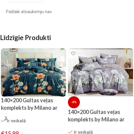
Pašlaik atsauksmju nav.
Līdzīgie Produkti
140×200 Gultas veļas
-6%
komplekts by Milano ar
140×200 Gultas veļas
palagu/ 100% KOKVILNA
komplekts by Milano ar
Ir veikalā
SATĪNS
palagu/ 100% KOKVILNA
Ir veikalā
€
15.99