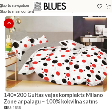
Skip to navigation
Sākums
/
Gultas veļa
/
140x200 GULTAS VEĻAS KOMPLEKTI
Skip to main content
-6%
140×200 Gultas veļas komplekts Milano
Zone ar palagu – 100% kokvilna satīns
SKU:
1535