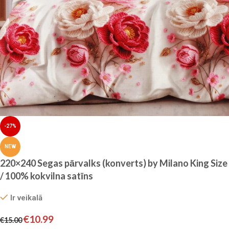
-27%
NEW
220×240 Segas pārvalks (konverts) by Milano King Size
/ 100% kokvilna satīns
Ir veikalā
€
10.99
€
15.00