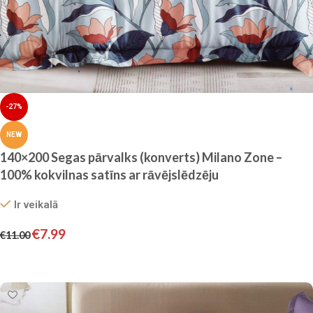
-27%
NEW
140×200 Segas pārvalks (konverts) Milano Zone –
100% kokvilnas satīns ar rāvējslēdzēju
Ir veikalā
€
7.99
€
11.00
Pievienot grozam