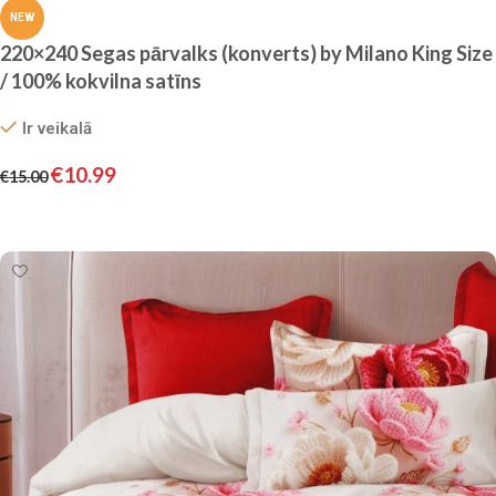
NEW
220×240 Segas pārvalks (konverts) by Milano King Size
/ 100% kokvilna satīns
Ir veikalā
€
10.99
€
15.00
Pievienot grozam