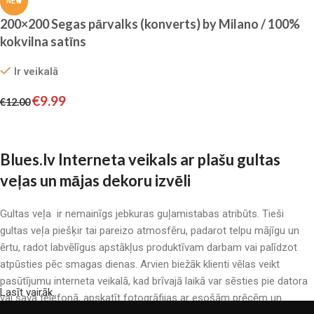
NEW
200×200 Segas pārvalks (konverts) by Milano / 100%
kokvilna satīns
Ir veikalā
€
9.99
€
12.00
Pievienot grozam
Blues.lv Interneta veikals ar plašu gultas
veļas un mājas dekoru izvēli
Gultas veļa ir nemainīgs jebkuras guļamistabas atribūts. Tieši
gultas veļa piešķir tai pareizo atmosfēru, padarot telpu mājīgu un
ērtu, radot labvēlīgus apstākļus produktīvam darbam vai palīdzot
atpūsties pēc smagas dienas. Arvien biežāk klienti vēlas veikt
pasūtījumu interneta veikalā, kad brīvajā laikā var sēsties pie datora
Lasīt vairāk..
vai sava telefonā, apskatīt fotogrāfijas ar esošām prēcēm un