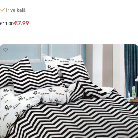
Ir veikalā
€
7.99
€
11.00
Pievienot grozam