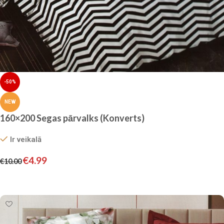
-50%
NEW
160×200 Segas pārvalks (Konverts)
Ir veikalā
€
4.99
€
10.00
Pievienot grozam