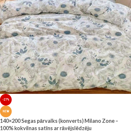
-27%
NEW
140×200 Segas pārvalks (konverts) Milano Zone –
100% kokvilnas satīns ar rāvējslēdzēju