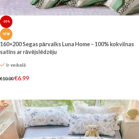
-30%
NEW
160×200 Segas pārvalks Luna Home – 100% kokvilnas
satīns ar rāvējslēdzēju
Ir veikalā
€
6.99
€
10.00
Pievienot grozam