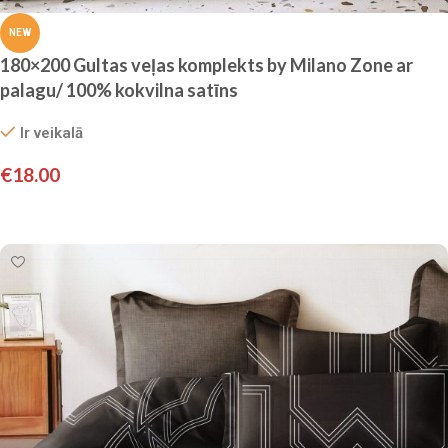
NEW
180×200 Gultas veļas komplekts by Milano Zone ar
palagu/ 100% kokvilna satīns
Ir veikalā
€
18.00
Pievienot grozam