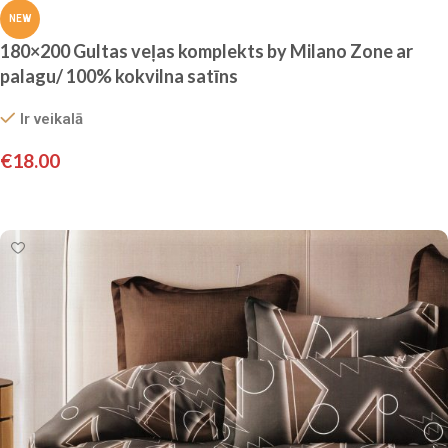
NEW
180×200 Gultas veļas komplekts by Milano Zone ar
palagu/ 100% kokvilna satīns
Ir veikalā
€
18.00
Pievienot grozam