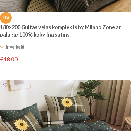
NEW
180×200 Gultas veļas komplekts by Milano Zone ar
palagu/ 100% kokvilna satīns
Ir veikalā
€
18.00
Pievienot grozam