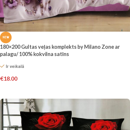
NEW
180×200 Gultas veļas komplekts by Milano Zone ar
palagu/ 100% kokvilna satīns
Ir veikalā
€
18.00
Pievienot grozam