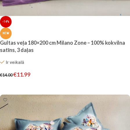
-14%
NEW
Gultas veļa 180×200 cm Milano Zone – 100% kokvilna
satīns, 3 daļas
Ir veikalā
€
11.99
€
14.00
Pievienot grozam