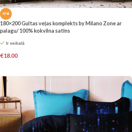
NEW
180×200 Gultas veļas komplekts by Milano Zone ar
palagu/ 100% kokvilna satīns
Ir veikalā
€
18.00
Pievienot grozam