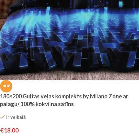
NEW
180×200 Gultas veļas komplekts by Milano Zone ar
palagu/ 100% kokvilna satīns
Ir veikalā
€
18.00