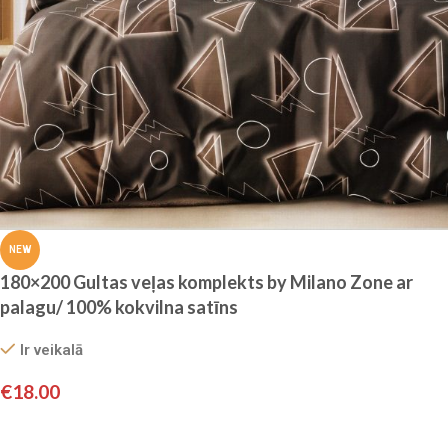
NEW
180×200 Gultas veļas komplekts by Milano Zone ar
palagu/ 100% kokvilna satīns
Ir veikalā
€
18.00
Pievienot grozam