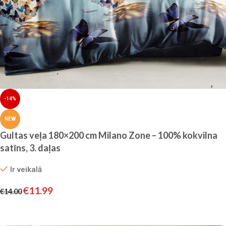
-14%
NEW
Gultas veļa 180×200 cm Milano Zone – 100% kokvilna
satīns, 3. daļas
Ir veikalā
€
11.99
€
14.00
Pievienot grozam