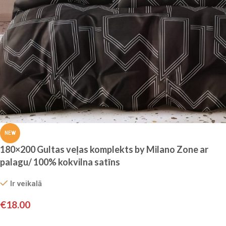
NEW
180×200 Gultas veļas komplekts by Milano Zone ar
palagu/ 100% kokvilna satīns
Ir veikalā
€
18.00
Pievienot grozam