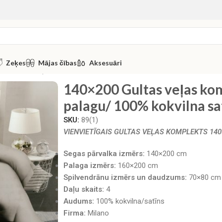
Zeķes
Mājas čības
Aksesuāri
0 Gultas veļas komplekts by Milano ar palagu/ 100% kokvilna s
140×200 Gultas veļas kom
palagu/ 100% kokvilna sa
SKU:
89(1)
VIENVIETĪGAIS GULTAS VEĻAS KOMPLEKTS 140×
Segas pārvalka izmērs:
140×200 cm
Palaga izmērs:
160×200 cm
Spilvendrānu izmērs un daudzums:
70×80 cm 
Daļu skaits:
4
Audums:
100% kokvilna/satīns
Firma:
Milano