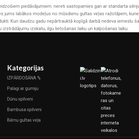
r pārsteidzošiem piedāvājumiem: nereti sastopamies gan ar standarta sē
es jums labākos modeļus no mūsdienu gultas veļas ražotājiem, kuriem 
kti. Kuri daudzu gadu nepārtrauktā kopīgā darbā nedeva iemeslu šau
u izstrādājumu izskatu, ilgu lietošanas laiku un kalpošanas laiku.
Kategorijas
IZPĀRDOŠĀNA %
Palagi ar gumiju
Dūnu spilveni
Bambusa spilveni
Bērnu gultas veļa