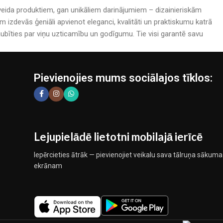
rijveida produktiem, gan unikāliem darinājumiem – dizainieriskām
izdevās ģeniāli apvienot eleganci, kvalitāti un praktiskumu katrā
bīties par viņu uzticamību un godīgumu. Tie visi garantē savu
Pievienojies mums sociālajos tīklos:
Lejupielādē lietotni mobilajā ierīcē
Iepērcieties ātrāk — pievienojiet veikalu sava tālruņa sākuma
ekrānam