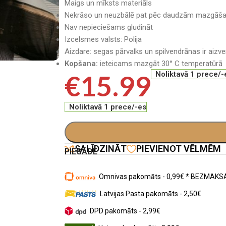
Maigs un mīksts materiāls
Nekrāso un neuzbālē pat pēc daudzām mazgāša
Nav nepieciešams gludināt
Izcelsmes valsts: Polija
Aizdare: segas pārvalks un spilvendrānas ir aizv
Kopšana:
ieteicams mazgāt 30° C temperatūrā
€
15.99
Noliktavā 1 prece/-
Noliktavā 1 prece/-es
SALĪDZINĀT
PIEVIENOT VĒLMĒM
PIEGĀDE
Omnivas pakomāts - 0,99€ * BEZMAKSA
Latvijas Pasta pakomāts - 2,50€
DPD pakomāts - 2,99€