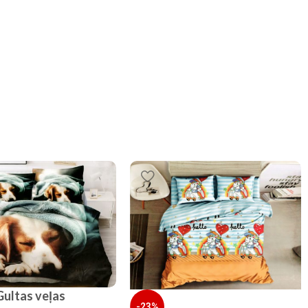
ultas veļas
-23%