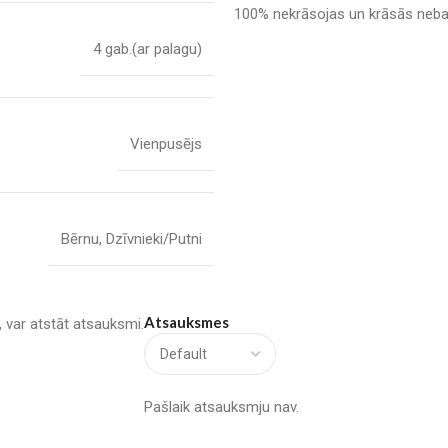
100% nekrāsojas un krāsās neb
4 gab.(ar palagu)
Vienpusējs
Bērnu
,
Dzīvnieki/Putni
Atsauksmes
u, var atstāt atsauksmi.
Pašlaik atsauksmju nav.