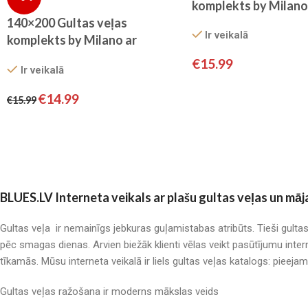
komplekts by Milano
palagu/ 100% KOKV
140×200 Gultas veļas
Ir veikalā
SATĪNS
komplekts by Milano ar
palagu/ 100% KOKVILNA
€
15.99
Ir veikalā
SATĪNS
€
14.99
€
15.99
BLUES.LV Interneta veikals ar plašu gultas veļas un māj
Gultas veļa ir nemainīgs jebkuras guļamistabas atribūts. Tieši gulta
pēc smagas dienas. Arvien biežāk klienti vēlas veikt pasūtījumu inter
tīkamās. Mūsu interneta veikalā ir liels gultas veļas katalogs: pieeja
Gultas veļas ražošana ir moderns mākslas veids