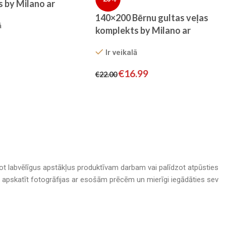
 by Milano ar
00% kokvilna satīns
140×200 Bērnu gultas veļas
ā
komplekts by Milano ar
palagu/ 100% KOKVILNA
Ir veikalā
SATĪNS
€
16.99
€
22.00
adot labvēlīgus apstākļus produktīvam darbam vai palīdzot atpūsties
nā, apskatīt fotogrāfijas ar esošām prēcēm un mierīgi iegādāties sev