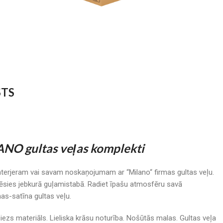
STS
NO gultas veļas komplekti
terjeram vai savam noskaņojumam ar “Milano“ firmas gultas veļu.
derēsies jebkurā guļamistabā. Radiet īpašu atmosfēru savā
nas-satīna gultas veļu.
ezs materiāls. Lieliska krāsu noturība. Nošūtās malas. Gultas veļa