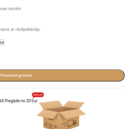
nas reizēm
erams ar rāvējslēdzēju
es
Pievienot grozam
AKCIJA
S Piegāde no 20 Eur