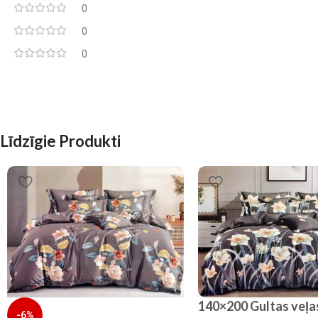
0
0
0
Līdzīgie Produkti
140×200 Gultas veļa
-6%