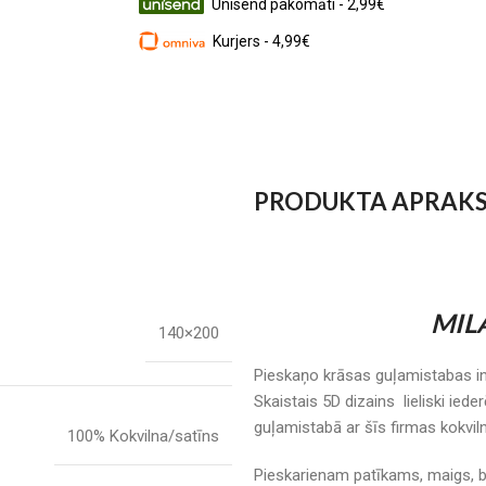
Unisend pakomāti - 2,99€
Kurjers - 4,99€
PRODUKTA APRAK
MILA
140×200
Pieskaņo krāsas guļamistabas in
Skaistais 5D dizains lieliski ie
guļamistabā ar šīs firmas kokvil
100% Kokvilna/satīns
Pieskarienam patīkams, maigs, bi