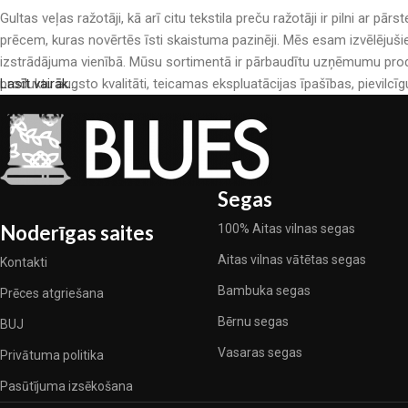
Gultas veļas ražotāji, kā arī citu tekstila preču ražotāji ir pilni a
prēcem, kuras novērtēs īsti skaistuma pazinēji. Mēs esam izvēlējuši
izstrādājuma vienībā. Mūsu sortimentā ir pārbaudītu uzņēmumu produ
produktu augsto kvalitāti, teicamas ekspluatācijas īpašības, pievilcīg
Lasīt vairāk...
Segas
Noderīgas saites
100% Aitas vilnas segas
Aitas vilnas vātētas segas
Kontakti
Bambuka segas
Prēces atgriešana
Bērnu segas
BUJ
Vasaras segas
Privātuma politika
Pasūtījuma izsēkošana