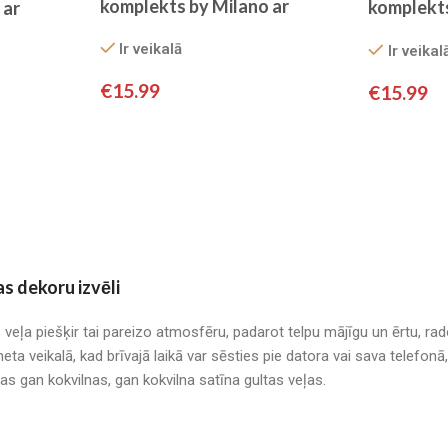
komplekts by Milano ar
komplekts
 ar
palagu/ 100% KOKVILNA
palagu/ 1
ILNA
Ir veikalā
Ir veikal
SATĪNS
€
15.99
€
15.99
as dekoru izvēli
s veļa piešķir tai pareizo atmosfēru, padarot telpu mājīgu un ērtu, r
neta veikalā, kad brīvajā laikā var sēsties pie datora vai sava telefo
mas gan kokvilnas, gan kokvilna satīna gultas veļas.