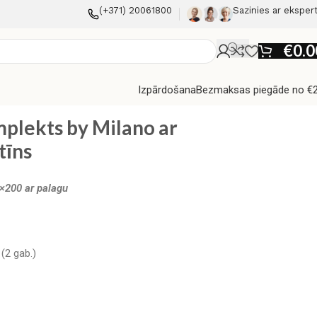
(+371) 20061800
Sazinies ar eksper
€
0.0
Izpārdošana
Bezmaksas piegāde no €
atīns
plekts by Milano ar
tīns
200 ar palagu
(2 gab.)