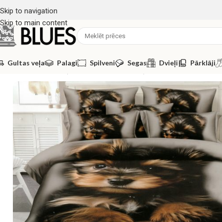
Skip to navigation
Skip to main content
Gultas veļa
Palagi
Spilveni
Segas
Dvieļi
Pārklāji
Sākums
/
Gultas veļa
/
140x200 GULTAS VEĻAS KOMPLEKTI
/
140×20