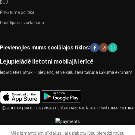
BUJ
ražotājiem, kuriem izdevās ģeniāli apvienot eleganci, kvalitāti un
Privātuma politika
praktiskumu katrā izstrādājuma vienībā. Mūsu sortimentā ir
pārbaudītu uzņēmumu produkti. Kuri daudzu gadu nepārtrauktā
Pasūtījuma izsēkošana
kopīgā darbā nedeva iemeslu šaubīties par viņu uzticamību un
godīgumu. Tie visi garantē savu produktu augsto kvalitāti, teicamas
ekspluatācijas īpašības, pievilcīgu izstrādājumu izskatu, ilgu
Pievienojies mums sociālajos tīklos:
lietošanas laiku un kalpošanas laiku.
Lejupielādē lietotni mobilajā ierīcē
Iepērcieties ātrāk — pievienojiet veikalu sava tālruņa sākuma ekrānam
BLUES.LV
| SIA BLUES | VISAS TIESĪBAS AIZSARGĀTAS |
PRIVĀTUMA POLITIKA
Mēs izmantojam sīkfailus, lai uzlabotu jūsu pieredzi mūsu