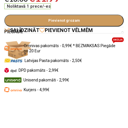
Noliktavā 1 prece/-es
Pievienot grozam
SALĪDZINĀT
PIEVIENOT VĒLMĒM
PIEGĀDE
AKCIJA
Omnivas pakomāts - 0,99€ * BEZMAKSAS Piegāde
no 20 Eur
Latvijas Pasta pakomāts - 2,50€
DPD pakomāts - 2,99€
Unisend pakomāti - 2,99€
Kurjers - 4,99€