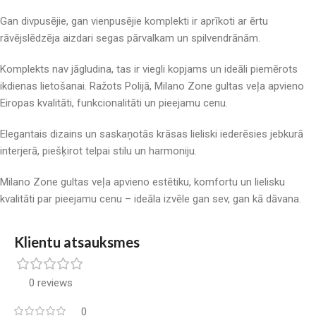
Gan divpusējie, gan vienpusējie komplekti ir aprīkoti ar ērtu
rāvējslēdzēja aizdari segas pārvalkam un spilvendrānām.
Komplekts nav jāgludina, tas ir viegli kopjams un ideāli piemērots
ikdienas lietošanai. Ražots Polijā, Milano Zone gultas veļa apvieno
Eiropas kvalitāti, funkcionalitāti un pieejamu cenu.
Elegantais dizains un saskaņotās krāsas lieliski iederēsies jebkurā
interjerā, piešķirot telpai stilu un harmoniju.
Milano Zone gultas veļa apvieno estētiku, komfortu un lielisku
kvalitāti par pieejamu cenu – ideāla izvēle gan sev, gan kā dāvana.
Klientu atsauksmes
0 reviews
0