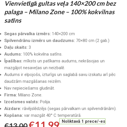
Vienvietīgā gultas veļa 140×200 cm bez
palaga – Milano Zone – 100% kokvilnas
satīns
Segas pārvalka izmērs:
140×200 cm
Spilvendrānu izmērs un daudzums:
70×80 cm (2 gab.)
Daļu skaits:
3
Audums:
100% kokvilna satīns.
Īpašības:
mīksts un patīkams audums, nekrāsojas un
mazgājot nesaveļas un neizbalē.
Audums ir elpojošs, izturīgs un saglabā savu izskatu arī pēc
daudzām mazgāšanas reizēm.
Nav nepieciešams gludināt.
Firma:
Milano Zone.
Izcelsmes valsts:
Polija.
Aizdare:
rāvējslēdzējs (segas pārvalkam un spilvendrānām).
Kopšana:
var mazgāt 40° C temperatūrā.
€
11.99
Noliktavā 1 prece/-es
€
13.00