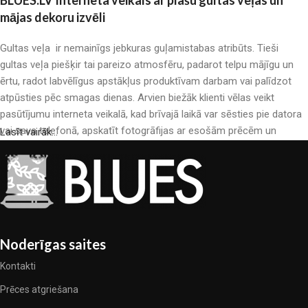
BLUES.LV Interneta veikals ar plašu gultas veļas un
mājas dekoru izvēli
Gultas veļa ir nemainīgs jebkuras guļamistabas atribūts. Tieši
gultas veļa piešķir tai pareizo atmosfēru, padarot telpu mājīgu un
ērtu, radot labvēlīgus apstākļus produktīvam darbam vai palīdzot
atpūsties pēc smagas dienas. Arvien biežāk klienti vēlas veikt
pasūtījumu interneta veikalā, kad brīvajā laikā var sēsties pie datora
vai sava telefonā, apskatīt fotogrāfijas ar esošām prēcēm un
Lasīt vairāk...
mierīgi iegādāties sev tīkamās. Mūsu interneta veikalā ir liels gultas
veļas katalogs: pieejamas gan kokvilnas, gan kokvilna satīna gultas
veļas.
Gultas veļas ražošana ir moderns mākslas veids
Gultas veļas ražotāji, kā arī citu tekstila preču ražotāji ir pilni ar
Noderīgas saites
pārsteidzošiem piedāvājumiem: nereti sastopamies gan ar
Kontakti
standarta sērijveida produktiem, gan unikāliem darinājumiem –
dizainieriskām prēcem, kuras novērtēs īsti skaistuma pazinēji. Mēs
Prēces atgriešana
esam izvēlējušies jums labākos modeļus no mūsdienu gultas veļas