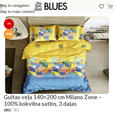
Skip to navigation
Sākums
/
Gultas veļa
/
Milano Zone
Skip to main content
-8%
NEW
Gultas veļa 140×200 cm Milano Zone –
100% kokvilna satīns, 3 daļas
SKU:
765