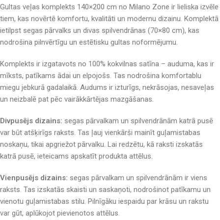
Gultas veļas komplekts 140×200 cm no Milano Zone ir lieliska izvēle
tiem, kas novērtē komfortu, kvalitāti un modernu dizainu. Komplektā
ietilpst segas pārvalks un divas spilvendrānas (70×80 cm), kas
nodrošina pilnvērtīgu un estētisku gultas noformējumu.
Komplekts ir izgatavots no 100% kokvilnas satīna – auduma, kas ir
mīksts, patīkams ādai un elpojošs. Tas nodrošina komfortablu
miegu jebkurā gadalaikā. Audums ir izturīgs, nekrāsojas, nesaveļas
un neizbalē pat pēc vairākkārtējas mazgāšanas.
Divpusējs dizains:
segas pārvalkam un spilvendrānām katrā pusē
var būt atšķirīgs raksts. Tas ļauj vienkārši mainīt guļamistabas
noskaņu, tikai apgriežot pārvalku. Lai redzētu, kā raksti izskatās
katrā pusē, ieteicams apskatīt produkta attēlus.
Vienpusējs dizains:
segas pārvalkam un spilvendrānām ir viens
raksts. Tas izskatās skaisti un saskaņoti, nodrošinot patīkamu un
vienotu guļamistabas stilu. Pilnīgāku iespaidu par krāsu un rakstu
var gūt, aplūkojot pievienotos attēlus.