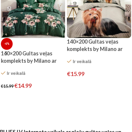
140×200 Gultas veļas
-6%
komplekts by Milano ar
140×200 Gultas veļas
palagu/ 100% kokvilna
komplekts by Milano ar
Ir veikalā
satīns
palagu/ 100% KOKVILNA
€
15.99
Ir veikalā
SATĪNS
Pievienot grozam
€
14.99
€
15.99
Pievienot grozam