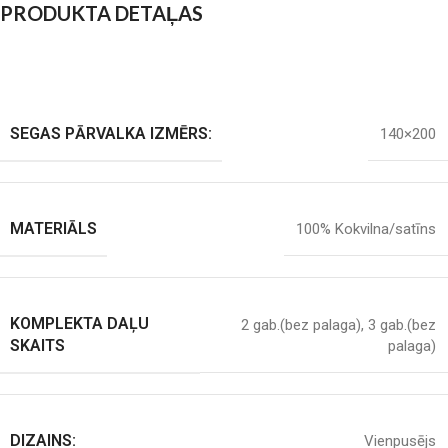
PRODUKTA DETAĻAS
SEGAS PĀRVALKA IZMĒRS:
140×200
MATERIĀLS
100% Kokvilna/satīns
KOMPLEKTA DAĻU
2 gab.(bez palaga)
,
3 gab.(bez
SKAITS
palaga)
DIZAINS:
Vienpusējs