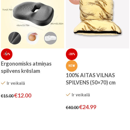
-20%
-38%
Ergonomisks atmiņas
NEW
spilvens krēslam
100% AITAS VILNAS
SPILVENS (50×70) cm
Ir veikalā
€
12.00
Ir veikalā
€
15.00
Pievienot grozam
€
24.99
€
40.00
Pievienot grozam