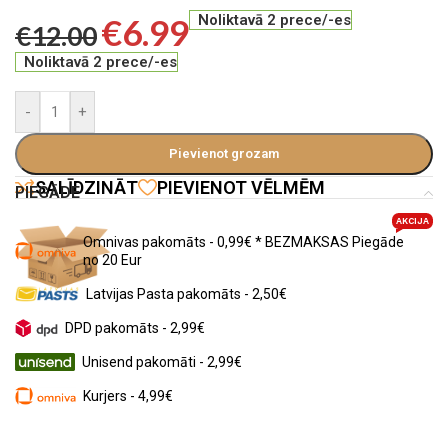
€
6.99
Noliktavā 2 prece/-es
€
12.00
Noliktavā 2 prece/-es
-
+
Pievienot grozam
SALĪDZINĀT
PIEVIENOT VĒLMĒM
PIEGĀDE
AKCIJA
Omnivas pakomāts - 0,99€ * BEZMAKSAS Piegāde
no 20 Eur
Latvijas Pasta pakomāts - 2,50€
DPD pakomāts - 2,99€
Unisend pakomāti - 2,99€
Kurjers - 4,99€