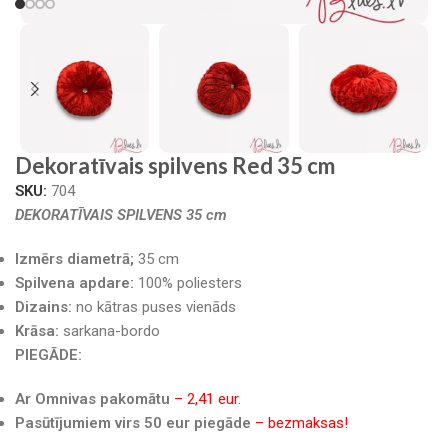
Dekoratīvais spilvens Red 35 cm
SKU:
704
DEKORATĪVAIS SPILVENS 35 cm
Izmērs diametrā;
35 cm
Spilvena apdare:
100% poliesters
Dizains:
no kātras puses vienāds
Krāsa:
sarkana-bordo
PIEGĀDE:
Ar Omnivas pakomātu
– 2,41 eur.
Pasūtījumiem virs 50 eur piegāde
– bezmaksas!