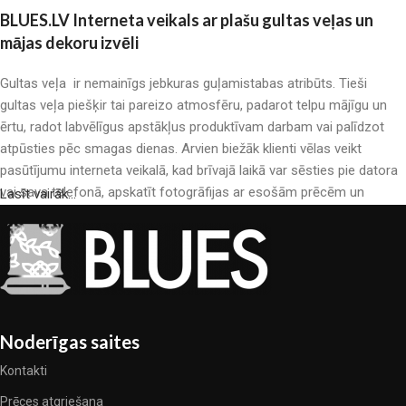
BLUES.LV Interneta veikals ar plašu gultas veļas un
mājas dekoru izvēli
Gultas veļa ir nemainīgs jebkuras guļamistabas atribūts. Tieši
gultas veļa piešķir tai pareizo atmosfēru, padarot telpu mājīgu un
ērtu, radot labvēlīgus apstākļus produktīvam darbam vai palīdzot
atpūsties pēc smagas dienas. Arvien biežāk klienti vēlas veikt
pasūtījumu interneta veikalā, kad brīvajā laikā var sēsties pie datora
vai sava telefonā, apskatīt fotogrāfijas ar esošām prēcēm un
Lasīt vairāk...
mierīgi iegādāties sev tīkamās. Mūsu interneta veikalā ir liels gultas
veļas katalogs: pieejamas gan kokvilnas, gan kokvilna satīna gultas
veļas.
Gultas veļas ražošana ir moderns mākslas veids
Gultas veļas ražotāji, kā arī citu tekstila preču ražotāji ir pilni ar
Noderīgas saites
pārsteidzošiem piedāvājumiem: nereti sastopamies gan ar
Kontakti
standarta sērijveida produktiem, gan unikāliem darinājumiem –
dizainieriskām prēcem, kuras novērtēs īsti skaistuma pazinēji. Mēs
Prēces atgriešana