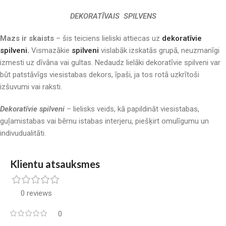
DEKORATĪVAIS SPILVENS
Mazs ir skaists
– šis teiciens lieliski attiecas uz
dekoratīvie
spilveni.
Vismazākie
spilveni
vislabāk izskatās grupā, neuzmanīgi
izmesti uz dīvāna vai gultas. Nedaudz lielāki dekoratīvie spilveni var
būt patstāvīgs viesistabas dekors, īpaši, ja tos rotā uzkrītoši
izšuvumi vai raksti.
Dekoratīvie spilveni
– lielisks veids, kā papildināt viesistabas,
guļamistabas vai bērnu istabas interjeru, piešķirt omulīgumu un
indivudualitāti.
Klientu atsauksmes
0 reviews
0