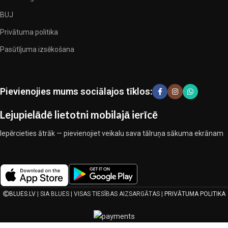
esam izvēlējušies jums labākos modeļus no mūsdienu gultas veļas
BUJ
ražotājiem, kuriem izdevās ģeniāli apvienot eleganci, kvalitāti un
Privātuma politika
praktiskumu katrā izstrādājuma vienībā. Mūsu sortimentā ir
pārbaudītu uzņēmumu produkti. Kuri daudzu gadu nepārtrauktā
Pasūtījuma izsēkošana
kopīgā darbā nedeva iemeslu šaubīties par viņu uzticamību un
godīgumu. Tie visi garantē savu produktu augsto kvalitāti, teicamas
ekspluatācijas īpašības, pievilcīgu izstrādājumu izskatu, ilgu
Pievienojies mums sociālajos tīklos:
lietošanas laiku un kalpošanas laiku.
Lejupielādē lietotni mobilajā ierīcē
Iepērcieties ātrāk — pievienojiet veikalu sava tālruņa sākuma ekrānam
BLUES.LV
| SIA BLUES | VISAS TIESĪBAS AIZSARGĀTAS |
PRIVĀTUMA POLITIKA