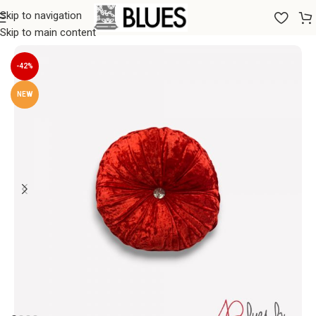
Skip to navigation
Sākums
/
Spilveni
/
Dekoratīvie spilveni
Skip to main content
-42%
NEW