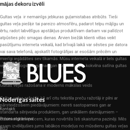
mājas dekoru izvēli
Gultas veļa ir nemainīgs jebkuras guļamistabas atribūts. Tieši
gultas veļa piešķir tai pareizo atmosfēru, padarot telpu mājīgu un
ērtu, radot labvēlīgus apstākļus produktīvam darbam vai palīdzot
atpūsties pēc smagas dienas. Arvien biežāk klienti vēlas veikt
pasūtījumu interneta veikalā, kad brīvajā laikā var sēsties pie datora
vai sava telefonā, apskatīt fotogrāfijas ar esošām prēcēm un
mierīgi iegādāties sev tīkamās. Mūsu interneta veikalā ir liels gultas
veļas katalogs: pieejamas gan kokvilnas, gan kokvilna satīna gultas
veļas.
Gultas veļas ražošana ir moderns mākslas veids
Gultas veļas ražotāji, kā arī citu tekstila preču ražotāji ir pilni ar
Noderīgas saites
pārsteidzošiem piedāvājumiem: nereti sastopamies gan ar
Kontakti
standarta sērijveida produktiem, gan unikāliem darinājumiem –
dizainieriskām prēcem, kuras novērtēs īsti skaistuma pazinēji. Mēs
Prēces atgriešana
esam izvēlējušies jums labākos modeļus no mūsdienu gultas veļas
BUJ