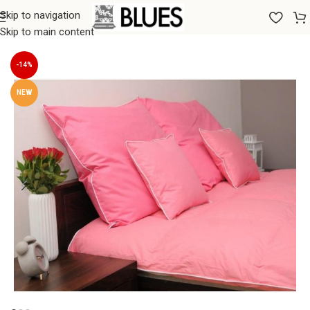
Skip to navigation
Sākums
/
Spilveni
/
Dūnu/spalvu spilveni
Skip to main content
-14%
NEW