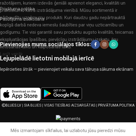
ražotājiem, kuriem izdevās ģeniāli apvienot eleganci, kvalitāti un
Privātuma politika
praktiskumu katrā izstrādājuma vienībā. Mūsu sortimentā ir
pārbaudītu uzņēmumu produkti. Kuri daudzu gadu nepārtrauktā
Pasūtījuma izsēkošana
kopīgā darbā nedeva iemeslu šaubīties par viņu uzticamību un
godīgumu. Tie visi garantē savu produktu augsto kvalitāti, teicamas
ekspluatācijas īpašības, pievilcīgu izstrādājumu izskatu, ilgu
Pievienojies mums sociālajos tīklos:
lietošanas laiku un kalpošanas laiku.
Lasīt vairāk...
Lejupielādē lietotni mobilajā ierīcē
Iepērcieties ātrāk — pievienojiet veikalu sava tālruņa sākuma ekrānam
BLUES.LV
| SIA BLUES | VISAS TIESĪBAS AIZSARGĀTAS |
PRIVĀTUMA POLITIKA
Mēs izmantojam sīkfailus, lai uzlabotu jūsu pieredzi mūsu