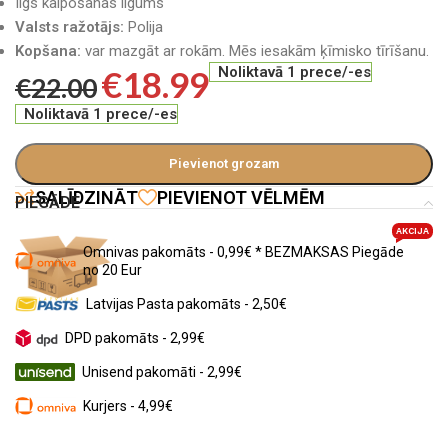
Ilgs kalpošanas ilgums
Valsts ražotājs:
Polija
Kopšana:
var mazgāt ar rokām. Mēs iesakām ķīmisko tīrīšanu.
€
18.99
Noliktavā 1 prece/-es
€
22.00
Noliktavā 1 prece/-es
Pievienot grozam
SALĪDZINĀT
PIEVIENOT VĒLMĒM
PIEGĀDE
AKCIJA
Omnivas pakomāts - 0,99€ * BEZMAKSAS Piegāde
no 20 Eur
Latvijas Pasta pakomāts - 2,50€
DPD pakomāts - 2,99€
Unisend pakomāti - 2,99€
Kurjers - 4,99€