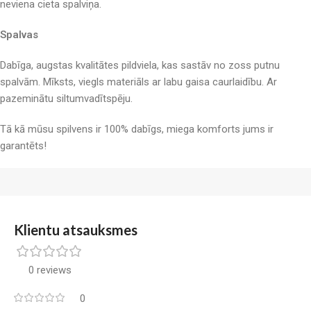
neviena cieta spalviņa.
Spalvas
Dabīga, augstas kvalitātes pildviela, kas sastāv no zoss putnu
spalvām. Mīksts, viegls materiāls ar labu gaisa caurlaidību. Ar
pazeminātu siltumvadītspēju.
Tā kā mūsu spilvens ir 100% dabīgs, miega komforts jums ir
garantēts!
Klientu atsauksmes
0 reviews
0