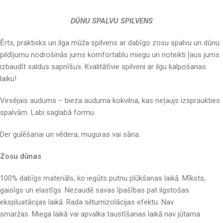
DŪNU SPALVU SPILVENS
Ērts, praktisks un ilga mūža spilvens ar dabīgo zosu spalvu un dūnu
pildījumu nodrošinās jums komfortablu miegu un noteikti ļaus jums
izbaudīt saldus sapnīšus. Kvalitātīvie spilveni ar ilgu kalpošanas
laiku!
Virsējais audums – bieza auduma kokvilna, kas neļaujs izspraukties
spalvām. Labi saglabā formu.
Der gulēšanai un vēdera, muguras vai sāna.
Zosu dūnas
100% dabīgs materiāls, ko iegūts putnu plūkšanas laikā. Mīksts,
gaisīgs un elastīgs. Nezaudē savas īpašības pat ilgstošas
ekspluatācijas laikā. Rada siltumizolācijas efektu. Nav
smaržas. Miega laikā vai apvalka taustīšanas laikā nav jūtama