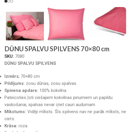
DŪNU SPALVU SPILVENS 70×80 cm
SKU:
7080
DŪNU SPALVU SPILVENS
Izmērs
; 70×80 cm
Pildījums:
zosu dūnas, zosu spalvas
Spivena apdare:
100% kokvilna
Pateicoties ļoti ciešajiem kokvilnas pinumiem un papildu
vaskošanai, spalvas nevar iziet cauri audumam
Mīkstums:
Vidēji mīksts. Šīs spilvens nav ne parāk mīksts, ne
ciets.
Krāsa:
roza