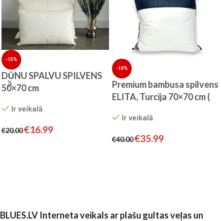
-15%
-10%
DŪNU SPALVU SPILVENS
Premium bambusa spilvens
50×70 cm
ELITA, Turcija 70×70 cm (
balts)
Ir veikalā
Ir veikalā
€
16.99
€
20.00
€
35.99
€
40.00
Pievienot grozam
Pievienot grozam
BLUES.LV Interneta veikals ar plašu gultas veļas un