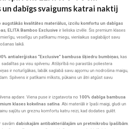
 un dabīgs svaigums katrai naktij
no
augstākās kvalitātes materiālus, izcilu komfortu un dabīgas
bas
,
ELITA Bamboo Exclusive
ir lieliska izvēle. Šis premium klases
tu mierīgu, veselīgu un patīkamu miegu, vienlaikus saglabājot savu
ošanas laikā.
00% antialerģiskas “Exclusive” bambusa šķiedru bumbiņas
, kas
i sadalītas pa visu spilvenu. Atšķirībā no parastās poliestera
ņas ir noturīgākas, labāk saglabā savu apjomu un nodrošina maigu,
lam. Spilvens ir patīkami mīksts, pūkains un ātri atgūst savu
ilvena apdare. Viena puse ir izgatavota no
100% dabīga bambusa
mium klases kokvilnas satīna
. Abi materiāli ir īpaši maigi, gludi un
ainu sajūtu un greznu komfortu katru reizi, kad dodaties gulēt.
ar savām
dabiskajām antibakteriālajām un pretmikrobu īpašībām
.