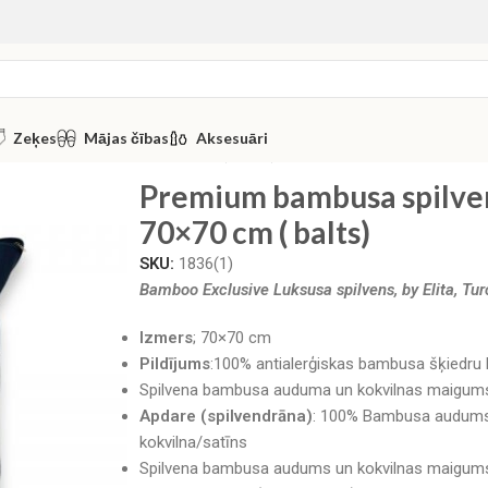
Zeķes
Mājas čības
Aksesuāri
s ELITA, Turcija 70×70 cm ( balts)
Premium bambusa spilven
70×70 cm ( balts)
SKU:
1836(1)
Bamboo Exclusive Luksusa spilvens, by Elita, Tur
Izmers
; 70×70 cm
Pildījums
:100% antialerģiskas bambusa šķiedru 
Spilvena bambusa auduma un kokvilnas maigums 
Apdare (spilvendrāna)
: 100% Bambusa audums n
kokvilna/satīns
Spilvena bambusa audums un kokvilnas maigums 