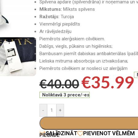
Spilvena apdare (spilvendrāna) ir noņemama un v
Mīkstums:
Mīksts spilvens
Ražotājs:
Turcija
Vienmērīgi piepildīts
Ar rāvējsledzēju
Piemērots alerģiskiem cilvēkiem.
Dabīgs, viegls, pūkains un higiēnisks;
Bambusam piemīt dabiskas antibakteriālas īpašī
Lieliska mitruma absorbcija un iztvaikošana;
Piemērots cilvēkiem ar noslieci uz alerģijām
€
35.99
€
40.00
Noliktavā 3 prece/-es
-
+
SALĪDZINĀT
PIEVIENOT VĒLMĒM
PIEGĀDE