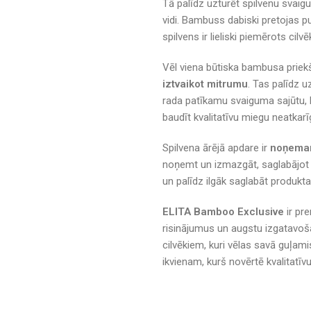
Tā palīdz uzturēt spilvenu svai
vidi. Bambuss dabiski pretojas p
spilvens ir lieliski piemērots cilv
Vēl viena būtiska bambusa priekš
iztvaikot mitrumu
. Tas palīdz 
rada patīkamu svaiguma sajūtu, b
baudīt kvalitatīvu miegu neatkarī
Spilvena ārējā apdare ir
noņemama
noņemt un izmazgāt, saglabājot s
un palīdz ilgāk saglabāt produkt
ELITA Bamboo Exclusive
ir pr
risinājumus un augstu izgatavoša
cilvēkiem, kuri vēlas savā guļami
ikvienam, kurš novērtē kvalitatī