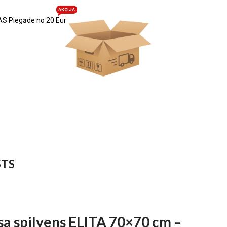
AKCIJA
S Piegāde no 20 Eur
STS
 spilvens ELITA 70×70 cm –