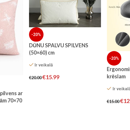
-20%
DŪNU SPALVU SPILVENS
(50×60) cm
-20%
Ir veikalā
Ergonomis
krēslam
€
15.99
€
20.00
Ir veikal
pilvens ar
vām 70×70
€
12
€
15.00