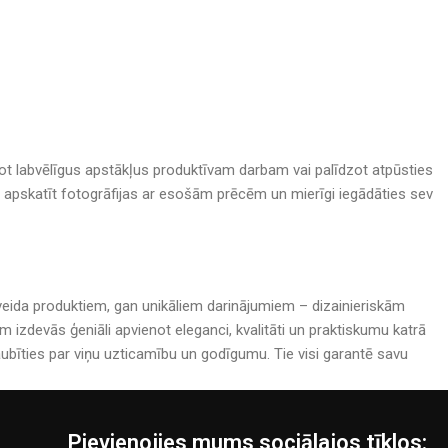
adot labvēlīgus apstākļus produktīvam darbam vai palīdzot atpūsties
nā, apskatīt fotogrāfijas ar esošām prēcēm un mierīgi iegādāties sev
rijveida produktiem, gan unikāliem darinājumiem – dizainieriskām
izdevās ģeniāli apvienot eleganci, kvalitāti un praktiskumu katrā
bīties par viņu uzticamību un godīgumu. Tie visi garantē savu
Pievienojies mums sociālajos tīklos: