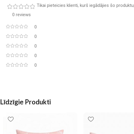
Tikai pieteicies klienti, kurš iegādājies šo produkt
0 reviews
0
0
0
0
0
Līdzīgie Produkti