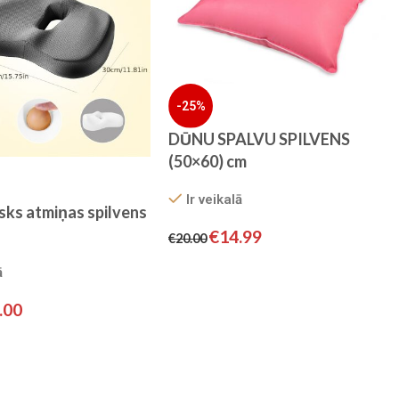
-25%
DŪNU SPALVU SPILVENS
(50×60) cm
Ir veikalā
ks atmiņas spilvens
€
14.99
€
20.00
ā
.00