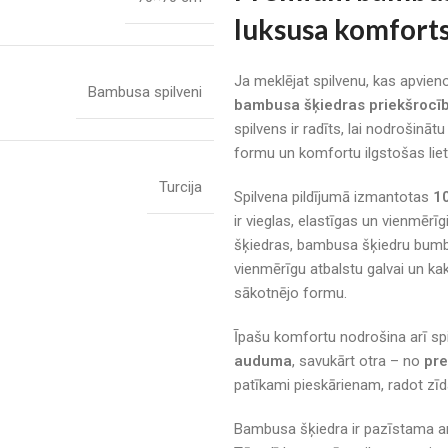
luksusa komforts
Ja meklējat spilvenu, kas apvie
Bambusa spilveni
bambusa šķiedras priekšrocī
spilvens ir radīts, lai nodrošinā
formu un komfortu ilgstošas liet
Turcija
Spilvena pildījumā izmantotas
1
ir vieglas, elastīgas un vienmērīg
šķiedras, bambusa šķiedru bumbi
vienmērīgu atbalstu galvai un kak
sākotnējo formu.
Īpašu komfortu nodrošina arī sp
auduma
, savukārt otra – no
pre
patīkami pieskārienam, radot zīd
Bambusa šķiedra ir pazīstama 