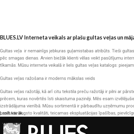
BLUES.LV Interneta veikals ar plašu gultas veļas un māj
Gultas veļa ir nemainīgs jebkuras guļamistabas atribūts. Tieši gulta
pēc smagas dienas. Arvien biežāk klienti vēlas veikt pasūtījumu inter
tīkamās. Mūsu interneta veikalā ir liels gultas veļas katalogs: pieeja
Gultas veļas ražošana ir moderns mākslas veids
Gultas veļas ražotāji, kā arī citu tekstila preču ražotāji ir pilni a
prēcem, kuras novērtēs īsti skaistuma pazinēji. Mēs esam izvēlējuši
izstrādājuma vienībā. Mūsu sortimentā ir pārbaudītu uzņēmumu produ
produktu augsto kvalitāti, teicamas ekspluatācijas īpašības, pievilcīg
Lasīt vairāk...