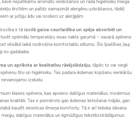
gu, kavē nepatīkamu aromātu veidošanos un rada higiēnisku miega
utekļu ērcītēm un palīdz samazināt alergēnu uzkrāšanos, tādēļ
ēkiem ar jutīgu ādu vai noslieci uz alerģijām.
rocība ir tā
izcilā gaisa caurlaidība un spēja absorbēt un
uzturēt optimālu temperatūru visas nakts garumā – vasarā spilvens
et vēsākā laikā nodrošina komfortablu siltumu. Šīs īpašības ļauj
gi no gadalaika.
 un aprīkota ar kvalitatīvu rāvējslēdzēju
, tāpēc to var viegli
pilvenu tīru un higiēnisku. Tas padara ikdienas kopšanu vienkāršu
a nevainojamo izskatu.
emium klases spilvens, kas apvieno dabīgus materiālus, modernus
nas kvalitāti. Tas ir piemērots gan ikdienas lietošanai mājās, gan
stabā baudīt viesnīcas līmeņa komfortu. Tā ir arī lieliska dāvana
vu miegu, dabīgus materiālus un ilgmūžīgus tekstilizstrādājumus.