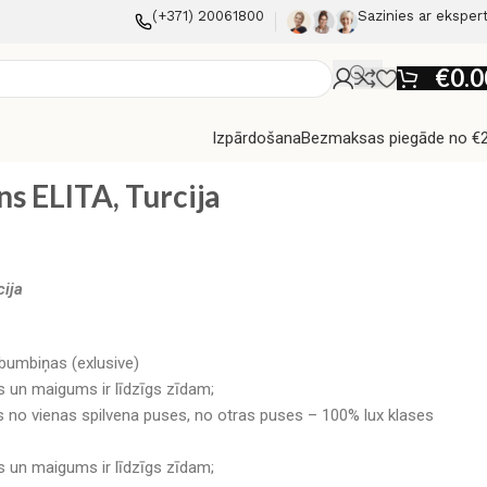
(+371) 20061800
Sazinies ar eksper
€
0.0
Izpārdošana
Bezmaksas piegāde no €
s ELITA, Turcija
cija
bumbiņas (exlusive)
un maigums ir līdzīgs zīdam;
o vienas spilvena puses, no otras puses – 100% lux klases
un maigums ir līdzīgs zīdam;