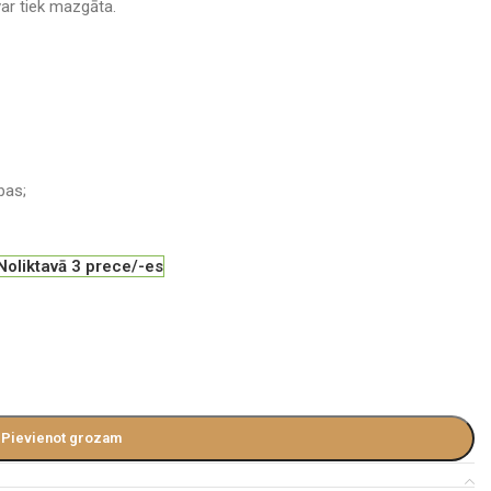
ar tiek mazgāta.
bas;
Noliktavā 3 prece/-es
Pievienot grozam