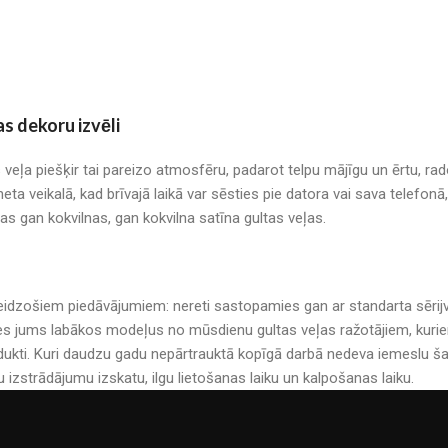
as dekoru izvēli
s veļa piešķir tai pareizo atmosfēru, padarot telpu mājīgu un ērtu, r
neta veikalā, kad brīvajā laikā var sēsties pie datora vai sava telefo
mas gan kokvilnas, gan kokvilna satīna gultas veļas.
r pārsteidzošiem piedāvājumiem: nereti sastopamies gan ar standarta sē
es jums labākos modeļus no mūsdienu gultas veļas ražotājiem, kuriem 
kti. Kuri daudzu gadu nepārtrauktā kopīgā darbā nedeva iemeslu šau
u izstrādājumu izskatu, ilgu lietošanas laiku un kalpošanas laiku.