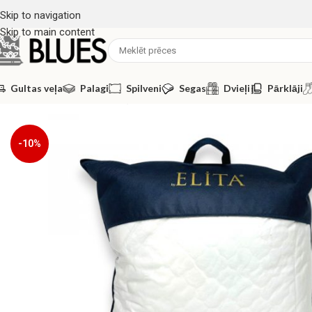
Skip to navigation
Skip to main content
Gultas veļa
Palagi
Spilveni
Segas
Dvieļi
Pārklāji
Sākums
/
Spilveni
/
Antialerģiskie spilveni
/
Premium bambusa spilven
-10%