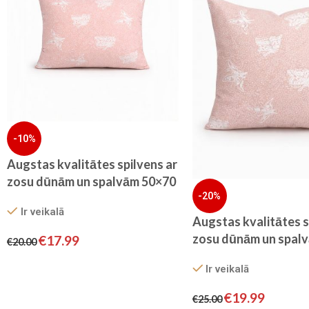
-10%
Augstas kvalitātes spilvens ar
zosu dūnām un spalvām 50×70
-20%
cm
Ir veikalā
Augstas kvalitātes s
zosu dūnām un spal
€
17.99
€
20.00
cm
Ir veikalā
€
19.99
€
25.00