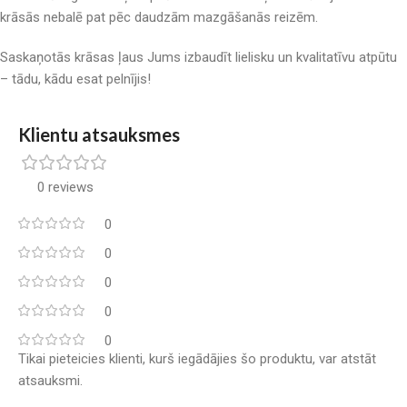
krāsās nebalē pat pēc daudzām mazgāšanās reizēm.
Saskaņotās krāsas ļaus Jums izbaudīt lielisku un kvalitatīvu atpūtu
– tādu, kādu esat pelnījis!
Klientu atsauksmes
0 reviews
0
0
0
0
0
Tikai pieteicies klienti, kurš iegādājies šo produktu, var atstāt
atsauksmi.