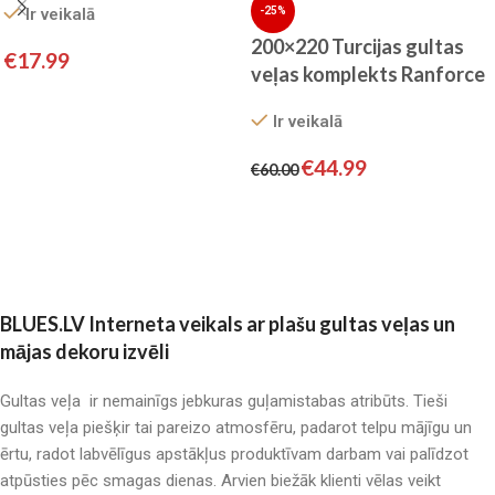
-25%
Ir veikalā
SATĪNS
200×220 Turcijas gultas
€
17.99
veļas komplekts Ranforce
Pievienot grozam
by ADA HOME
Ir veikalā
€
44.99
€
60.00
Pievienot grozam
BLUES.LV Interneta veikals ar plašu gultas veļas un
mājas dekoru izvēli
Gultas veļa ir nemainīgs jebkuras guļamistabas atribūts. Tieši
gultas veļa piešķir tai pareizo atmosfēru, padarot telpu mājīgu un
ērtu, radot labvēlīgus apstākļus produktīvam darbam vai palīdzot
atpūsties pēc smagas dienas. Arvien biežāk klienti vēlas veikt