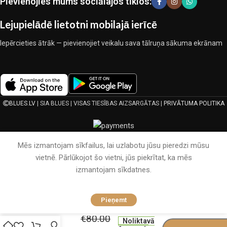
Pievienojies mums sociālajos tīklos:
lietošanas laiku un kalpošanas laiku.
Lejupielādē lietotni mobilajā ierīcē
Iepērcieties ātrāk — pievienojiet veikalu sava tālruņa sākuma ekrānam
BLUES.LV
| SIA BLUES | VISAS TIESĪBAS AIZSARGĀTAS |
PRIVĀTUMA POLITIKA
Mēs izmantojam sīkfailus, lai uzlabotu jūsu pieredzi mūsu
vietnē. Pārlūkojot šo vietni, jūs piekrītat, ka mēs
izmantojam sīkdatnes.
200×220
LUKS
Pieņemt
Klases
€
80.00
Zīda
Noliktavā