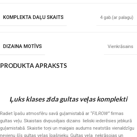
KOMPLEKTA DAĻU SKAITS
4 gab.(ar palagu)
DIZAINA MOTĪVS
Vienkrāsains
PRODUKTA APRAKSTS
Ļuks klases zīda gultas veļas komplekti
Radiet īpašu atmosfēru savā guļamistabā ar “
FILROW”
firmas
gultas veļu. Skaistais divpusējais dizains lieliski iederēsies jebkurā
guļamistabā. Skaistie toņi un maigais audums neatstās vienaldzīgu
nevienu šīs gultas veļas īpašnieku. Gultas veļa nekrāsojas un