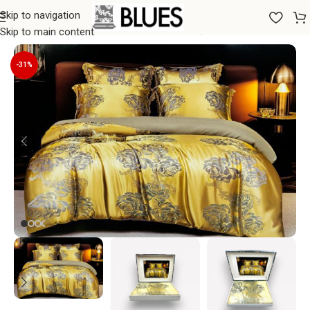
Skip to navigation
Sākums
/
Gultas veļa
/
200x220 GULTAS VEĻAS KOMPLEKTI
Skip to main content
-31%