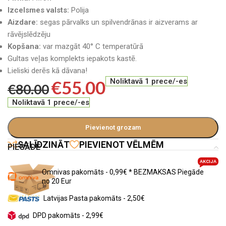
Izcelsmes valsts:
Polija
Aizdare:
segas pārvalks un spilvendrānas ir aizverams ar
rāvējslēdzēju
Kopšana:
var mazgāt 40° C temperatūrā
Gultas veļas komplekts iepakots kastē.
Lieliski derēs kā dāvana!
€
55.00
Noliktavā 1 prece/-es
€
80.00
Noliktavā 1 prece/-es
Pievienot grozam
SALĪDZINĀT
PIEVIENOT VĒLMĒM
PIEGĀDE
AKCIJA
Omnivas pakomāts - 0,99€ * BEZMAKSAS Piegāde
no 20 Eur
Latvijas Pasta pakomāts - 2,50€
DPD pakomāts - 2,99€