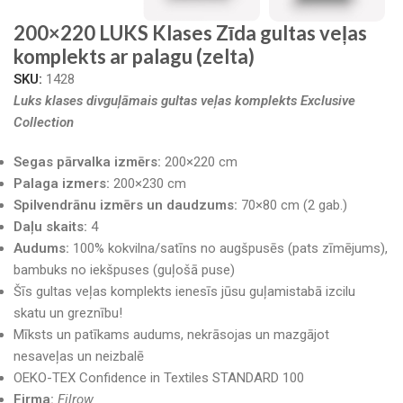
200×220 LUKS Klases Zīda gultas veļas
komplekts ar palagu (zelta)
SKU:
1428
Luks klases divguļāmais gultas veļas komplekts Exclusive
Collection
Segas pārvalka izmērs:
200×220 cm
Palaga izmers:
200×230 cm
Spilvendrānu izmērs un daudzums:
70×80 cm (2 gab.)
Daļu skaits:
4
Audums:
100% kokvilna/satīns no augšpusēs (pats zīmējums),
bambuks no iekšpuses (guļošā puse)
Šīs gultas veļas komplekts ienesīs jūsu guļamistabā izcilu
skatu un greznību!
Mīksts un patīkams audums, nekrāsojas un mazgājot
nesaveļas un neizbalē
OEKO-TEX Confidence in Textiles STANDARD 100
Firma:
Filrow