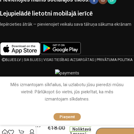
lietošanas laiku un kalpošanas laiku.
Lejupielādē lietotni mobilajā ierīcē
Iepērcieties ātrāk — pievienojiet veikalu sava tālruņa sākuma ekrānam
BLUES.LV
| SIA BLUES | VISAS TIESĪBAS AIZSARGĀTAS |
PRIVĀTUMA POLITIKA
Mēs izmantojam sīkfailus, lai uzlabotu jūsu pieredzi mūsu
vietnē. Pārlūkojot šo vietni, jūs piekrītat, ka mēs
izmantojam sīkdatnes.
200×220
Gultas
Pieņemt
veļas
komplekts
€
18.00
Noliktavā
Luna
1 prece/-