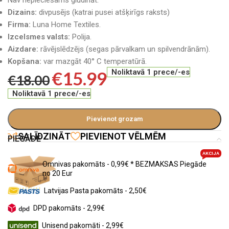
Nav nepieciešams gludināt.
Dizains:
divpusējs (katrai pusei atšķirīgs raksts)
Firma:
Luna Home Textiles.
Izcelsmes valsts:
Polija.
Aizdare:
rāvējslēdzējs (segas pārvalkam un spilvendrānām).
Kopšana:
var mazgāt 40° C temperatūrā.
€
15.99
Noliktavā 1 prece/-es
€
18.00
Noliktavā 1 prece/-es
Pievienot grozam
SALĪDZINĀT
PIEVIENOT VĒLMĒM
PIEGĀDE
AKCIJA
Omnivas pakomāts - 0,99€ * BEZMAKSAS Piegāde
no 20 Eur
Latvijas Pasta pakomāts - 2,50€
DPD pakomāts - 2,99€
Unisend pakomāti - 2,99€