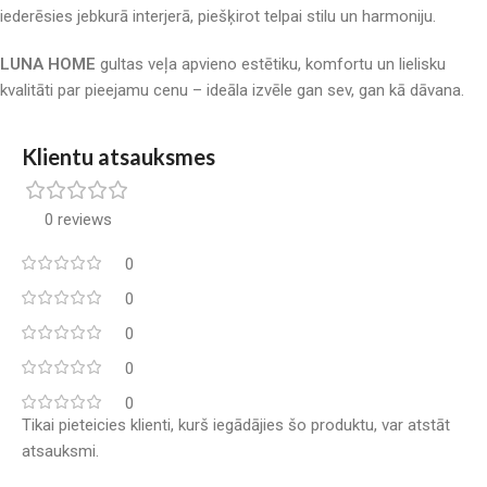
iederēsies jebkurā interjerā, piešķirot telpai stilu un harmoniju.
LUNA HOME
gultas veļa apvieno estētiku, komfortu un lielisku
kvalitāti par pieejamu cenu – ideāla izvēle gan sev, gan kā dāvana.
Klientu atsauksmes
0 reviews
0
0
0
0
0
Tikai pieteicies klienti, kurš iegādājies šo produktu, var atstāt
atsauksmi.