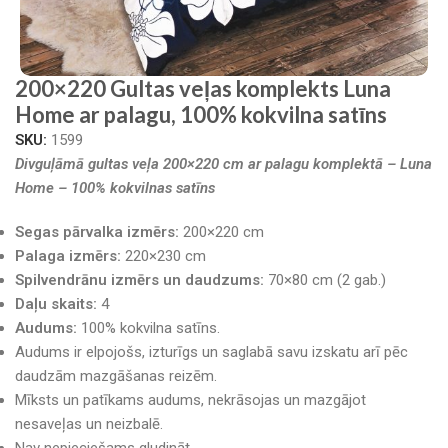
200×220 Gultas veļas komplekts Luna
Home ar palagu, 100% kokvilna satīns
SKU:
1599
Divguļāmā gultas veļa 200×220 cm ar palagu komplektā – Luna
Home – 100% kokvilnas satīns
Segas pārvalka izmērs:
200×220 cm
Palaga izmērs:
220×230 cm
Spilvendrānu izmērs un daudzums:
70×80 cm (2 gab.)
Daļu skaits:
4
Audums:
100% kokvilna satīns.
Audums ir elpojošs, izturīgs un saglabā savu izskatu arī pēc
daudzām mazgāšanas reizēm.
Mīksts un patīkams audums, nekrāsojas un mazgājot
nesaveļas un neizbalē.