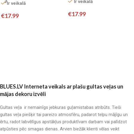
Ir veikalā
satīns
Ir veikalā
satīns
€
17.99
€
17.99
Pievienot grozam
Pievienot grozam
BLUES.LV Interneta veikals ar plašu gultas veļas un
mājas dekoru izvēli
Gultas veļa ir nemainīgs jebkuras guļamistabas atribūts. Tieši
gultas veļa piešķir tai pareizo atmosfēru, padarot telpu mājīgu un
ērtu, radot labvēlīgus apstākļus produktīvam darbam vai palīdzot
atpūsties pēc smagas dienas. Arvien biežāk klienti vēlas veikt