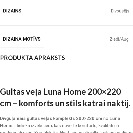
DIZAINS:
Divpusējs
DIZAINA MOTĪVS
Ziedi/Augi
PRODUKTA APRAKSTS
Gultas veļa Luna Home 200×220
cm – komforts un stils katrai naktij.
Divguļamais gultas veļas komplekts 200×220 cm
no
Luna
Home
ir lieliska izvēle tiem, kas novērtē komfortu, kvalitāti un
modernu dizainu. Komplektā ietilpst segas pārvalks, palags un
divas