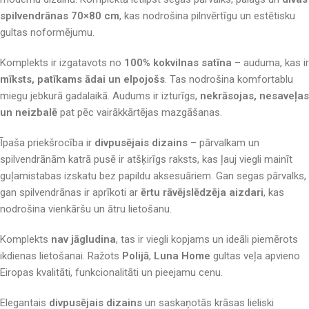
spilvendrānas 70×80 cm
, kas nodrošina pilnvērtīgu un estētisku
gultas noformējumu.
Komplekts ir izgatavots no
100% kokvilnas satīna
– auduma, kas ir
mīksts, patīkams ādai un elpojošs
. Tas nodrošina komfortablu
miegu jebkurā gadalaikā. Audums ir izturīgs,
nekrāsojas, nesaveļas
un neizbalē
pat pēc vairākkārtējas mazgāšanas.
Īpaša priekšrocība ir
divpusējais dizains
– pārvalkam un
spilvendrānām katrā pusē ir atšķirīgs raksts, kas ļauj viegli mainīt
guļamistabas izskatu bez papildu aksesuāriem. Gan segas pārvalks,
gan spilvendrānas ir aprīkoti ar
ērtu rāvējslēdzēja aizdari
, kas
nodrošina vienkāršu un ātru lietošanu.
Komplekts
nav jāgludina
, tas ir viegli kopjams un ideāli piemērots
ikdienas lietošanai. Ražots
Polijā
,
Luna Home
gultas veļa apvieno
Eiropas kvalitāti, funkcionalitāti un pieejamu cenu.
Elegantais
divpusējais dizains
un saskaņotās krāsas lieliski