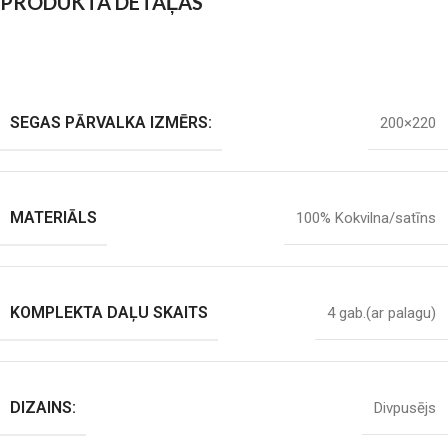
PRODUKTA DETAĻAS
SEGAS PĀRVALKA IZMĒRS:
200×220
MATERIĀLS
100% Kokvilna/satīns
KOMPLEKTA DAĻU SKAITS
4 gab.(ar palagu)
DIZAINS:
Divpusējs