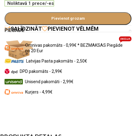
Noliktavā 1 prece/-es
Pievienot grozam
SALĪDZINĀT
PIEVIENOT VĒLMĒM
PIEGĀDE
AKCIJA
Omnivas pakomāts - 0,99€ * BEZMAKSAS Piegāde
no 20 Eur
Latvijas Pasta pakomāts - 2,50€
DPD pakomāts - 2,99€
Unisend pakomāti - 2,99€
Kurjers - 4,99€