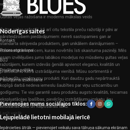
veļas.
Gultas veļas ražošana ir moderns mākslas veids
Gultas veļas ražotāji, kā arī citu tekstila preču ražotāji ir pilni ar
Noderīgas saites
pārsteidzošiem piedāvājumiem: nereti sastopamies gan ar
Kontakti
standarta sērijveida produktiem, gan unikāliem darinājumiem –
dizainieriskām prēcem, kuras novērtēs īsti skaistuma pazinēji. Mēs
Prēces atgriešana
esam izvēlējušies jums labākos modeļus no mūsdienu gultas veļas
BUJ
ražotājiem, kuriem izdevās ģeniāli apvienot eleganci, kvalitāti un
Privātuma politika
praktiskumu katrā izstrādājuma vienībā. Mūsu sortimentā ir
pārbaudītu uzņēmumu produkti. Kuri daudzu gadu nepārtrauktā
Pasūtījuma izsēkošana
kopīgā darbā nedeva iemeslu šaubīties par viņu uzticamību un
godīgumu. Tie visi garantē savu produktu augsto kvalitāti, teicamas
ekspluatācijas īpašības, pievilcīgu izstrādājumu izskatu, ilgu
Pievienojies mums sociālajos tīklos:
lietošanas laiku un kalpošanas laiku.
Lasīt vairāk...
Lejupielādē lietotni mobilajā ierīcē
Iepērcieties ātrāk — pievienojiet veikalu sava tālruņa sākuma ekrānam