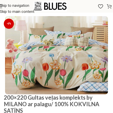
Skip to navigation
Sākums
/
Gultas veļa
/
200x220 GULTAS VEĻAS KOMPLEKTI
Skip to main content
-6%
200×220 Gultas veļas komplekts by
MILANO ar palagu/ 100% KOKVILNA
SATĪNS