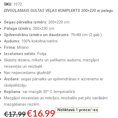
SKU:
1072
DIVGUĻAMAIS GULTAS VEĻAS KOMPLEKTS 200×220 ar palagu
Segas pārvalka izmērs:
200×220 cm
Palaga izmērs:
200×230 cm
Spilvendrānu izmērs un daudzums:
70×80 cm (2 gab.)
Audums:
100% kokvilna/satīns
Firma:
Milano
Izcelsmes valsts:
Polija
Skaists dizains, mīksts un patīkams audums, mazgājot
nesaveļas un neizbalē.
Nav nepieciešams gludināt!
Aizdare:
segas pārvalks un spilvendrānas ir aizverams ar
rāvējslēdzēju
Kopšana:
var mazgāt 30° C temperatūrā
Mazgājot nesaveļas un nekrāso, neizbalēs pat pēc vairākām
mazgāšanas reizēm.
€
16.99
Noliktavā 1 prece/-es
€
17.99