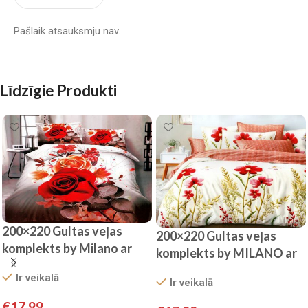
Pašlaik atsauksmju nav.
Līdzīgie Produkti
200×220 Gultas veļas
200×220 Gultas veļas
komplekts by Milano ar
komplekts by MILANO ar
palagu/ 100% kokvilna
palagu/ 100% KOKVILNA
Ir veikalā
satīns
Ir veikalā
SATĪNS
€
17.99