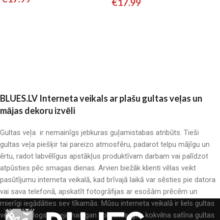
€
17.99
Pievienot grozam
Pievienot grozam
BLUES.LV Interneta veikals ar plašu gultas veļas un
mājas dekoru izvēli
Gultas veļa ir nemainīgs jebkuras guļamistabas atribūts. Tieši
gultas veļa piešķir tai pareizo atmosfēru, padarot telpu mājīgu un
ērtu, radot labvēlīgus apstākļus produktīvam darbam vai palīdzot
atpūsties pēc smagas dienas. Arvien biežāk klienti vēlas veikt
pasūtījumu interneta veikalā, kad brīvajā laikā var sēsties pie datora
vai sava telefonā, apskatīt fotogrāfijas ar esošām prēcēm un
mierīgi iegādāties sev tīkamās. Mūsu interneta veikalā ir liels gultas
veļas katalogs: pieejamas gan kokvilnas, gan kokvilna satīna gultas