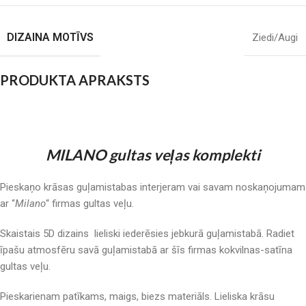
DIZAINA MOTĪVS
Ziedi/Augi
PRODUKTA APRAKSTS
MILANO gultas veļas komplekti
Pieskaņo krāsas guļamistabas interjeram vai savam noskaņojumam
ar “
Milano
“ firmas gultas veļu.
Skaistais 5D dizains lieliski iederēsies jebkurā guļamistabā. Radiet
īpašu atmosfēru savā guļamistabā ar šīs firmas kokvilnas-satīna
gultas veļu.
Pieskarienam patīkams, maigs, biezs materiāls. Lieliska krāsu