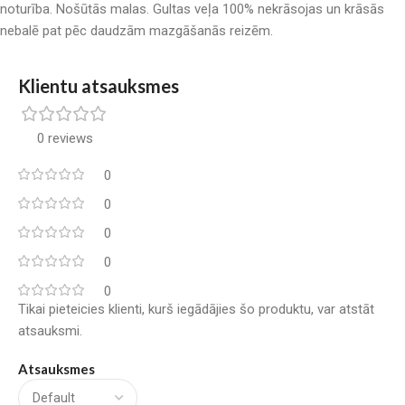
noturība. Nošūtās malas. Gultas veļa 100% nekrāsojas un krāsās
nebalē pat pēc daudzām mazgāšanās reizēm.
Klientu atsauksmes
0 reviews
0
0
0
0
0
Tikai pieteicies klienti, kurš iegādājies šo produktu, var atstāt
atsauksmi.
Atsauksmes