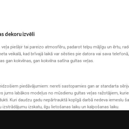
as dekoru izvēli
s veļa piešķir tai pareizo atmosfēru, padarot telpu mājīgu un ērtu, r
neta veikalā, kad brīvajā laikā var sēsties pie datora vai sava telefo
mas gan kokvilnas, gan kokvilna satīna gultas veļas.
r pārsteidzošiem piedāvājumiem: nereti sastopamies gan ar standarta sē
es jums labākos modeļus no mūsdienu gultas veļas ražotājiem, kuriem 
kti. Kuri daudzu gadu nepārtrauktā kopīgā darbā nedeva iemeslu šau
u izstrādājumu izskatu, ilgu lietošanas laiku un kalpošanas laiku.