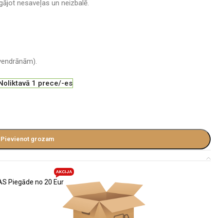
ājot nesaveļas un neizbalē.
lvendrānām).
Noliktavā 1 prece/-es
Pievienot grozam
AKCIJA
S Piegāde no 20 Eur