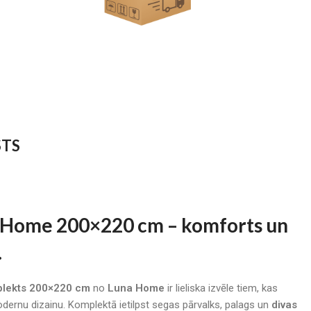
STS
a Home 200×220 cm – komforts un
.
mplekts 200×220 cm
no
Luna Home
ir lieliska izvēle tiem, kas
odernu dizainu. Komplektā ietilpst segas pārvalks, palags un
divas