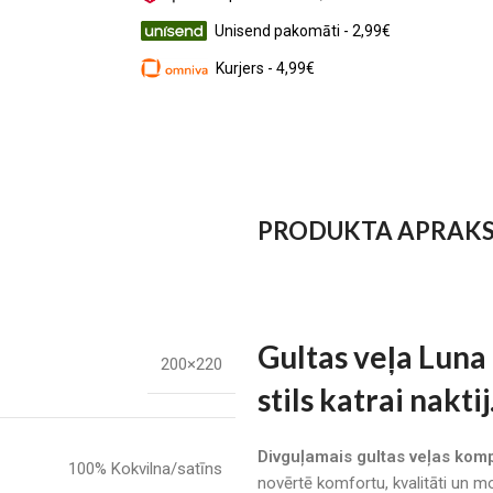
Unisend pakomāti - 2,99€
Kurjers - 4,99€
PRODUKTA APRAK
Gultas veļa Lun
200×220
stils katrai naktij
Divguļamais gultas veļas ko
100% Kokvilna/satīns
novērtē komfortu, kvalitāti un m