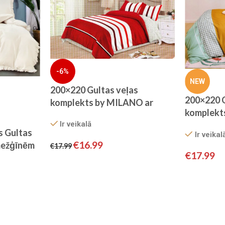
-6%
NEW
200×220 Gultas veļas
200×220 G
komplekts by MILANO ar
komplekt
palagu/ 100% KOKVILNA
palagu/ 
Ir veikalā
SATĪNS
s Gultas
Ir veikal
SATĪNS
€
16.99
mežģīnēm
€
17.99
€
17.99
00%
gaišs