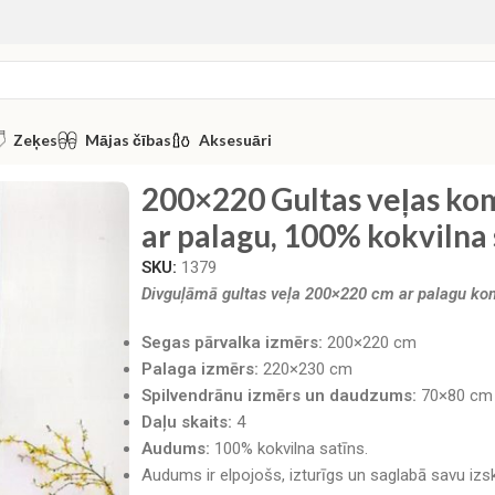
Zeķes
Mājas čības
Aksesuāri
ts Luna Home ar palagu, 100% kokvilna satīns
200×220 Gultas veļas k
ar palagu, 100% kokvilna 
SKU:
1379
Divguļāmā gultas veļa 200×220 cm ar palagu ko
Segas pārvalka izmērs:
200×220 cm
Palaga izmērs:
220×230 cm
Spilvendrānu izmērs un daudzums:
70×80 cm 
Daļu skaits:
4
Audums:
100% kokvilna satīns.
Audums ir elpojošs, izturīgs un saglabā savu i