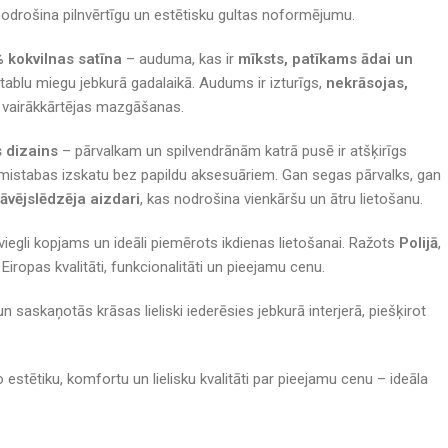
nodrošina pilnvērtīgu un estētisku gultas noformējumu.
 kokvilnas satīna
– auduma, kas ir
mīksts, patīkams ādai un
ablu miegu jebkurā gadalaikā. Audums ir izturīgs,
nekrāsojas,
 vairākkārtējas mazgāšanas.
s dizains
– pārvalkam un spilvendrānām katrā pusē ir atšķirīgs
uļamistabas izskatu bez papildu aksesuāriem. Gan segas pārvalks, gan
rāvējslēdzēja aizdari
, kas nodrošina vienkāršu un ātru lietošanu.
r viegli kopjams un ideāli piemērots ikdienas lietošanai. Ražots
Polijā
,
Eiropas kvalitāti, funkcionalitāti un pieejamu cenu.
n saskaņotās krāsas lieliski iederēsies jebkurā interjerā, piešķirot
 estētiku, komfortu un lielisku kvalitāti par pieejamu cenu – ideāla