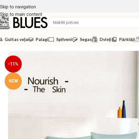
Skip to navigation
Skip to main content
Gultas veļa
Palagi
Spilveni
Segas
Dvieļi
Pārklāji
Sākums
/
Gultas veļa
/
Luna Home
/
200×220 Gultas veļas komplek
-11%
NEW