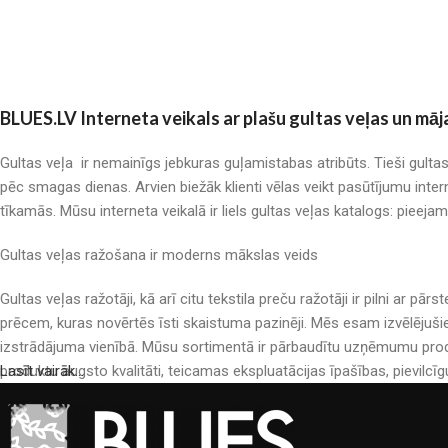
BLUES.LV Interneta veikals ar plašu gultas veļas un māj
Gultas veļa ir nemainīgs jebkuras guļamistabas atribūts. Tieši gulta
pēc smagas dienas. Arvien biežāk klienti vēlas veikt pasūtījumu inter
tīkamās. Mūsu interneta veikalā ir liels gultas veļas katalogs: pieeja
Gultas veļas ražošana ir moderns mākslas veids
Gultas veļas ražotāji, kā arī citu tekstila preču ražotāji ir pilni a
prēcem, kuras novērtēs īsti skaistuma pazinēji. Mēs esam izvēlējuši
izstrādājuma vienībā. Mūsu sortimentā ir pārbaudītu uzņēmumu produ
produktu augsto kvalitāti, teicamas ekspluatācijas īpašības, pievilcīg
Lasīt vairāk...