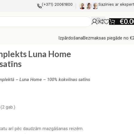
(+371) 20061800
Sazinies ar eksper
€
0.0
Izpārdošana
Bezmaksas piegāde no €
omplekts Luna Home
satīns
mplektā – Luna Home – 100% kokvilnas satīns
(2 gab.)
zskatu arī pēc daudzām mazgāšanas reizēm.