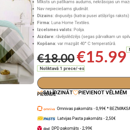
Mīksts un patīkams audums, nekrāsojas un mazg
Nav nepieciešams gludināt.
Dizains:
divpusējs (katrai pusei atšķirīgs raksts)
Firma:
Luna Home Textiles.
Izcelsmes valsts:
Polija.
Aizdare:
rāvējslēdzējs (segas pārvalkam un spi
Kopšana:
var mazgāt 40° C temperatūrā.
€
15.99
€
18.00
Noliktavā 1 prece/-es
SALĪDZINĀT
PIEVIENOT VĒLMĒM
PIEGĀDE
Omnivas pakomāts - 0,99€ * BEZMAKSA
Latvijas Pasta pakomāts - 2,50€
DPD pakomāts - 2,99€