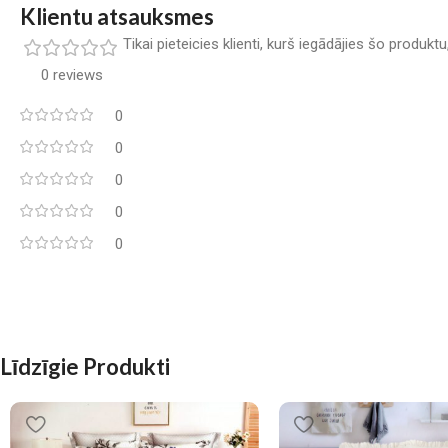
Klientu atsauksmes
Tikai pieteicies klienti, kurš iegādājies šo produkt
0 reviews
0
0
0
0
0
Līdzīgie Produkti