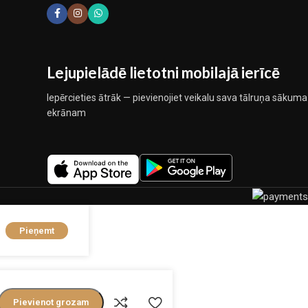
Lejupielādē lietotni mobilajā ierīcē
Iepērcieties ātrāk — pievienojiet veikalu sava tālruņa sākuma
ekrānam
Pieņemt
Pievienot grozam