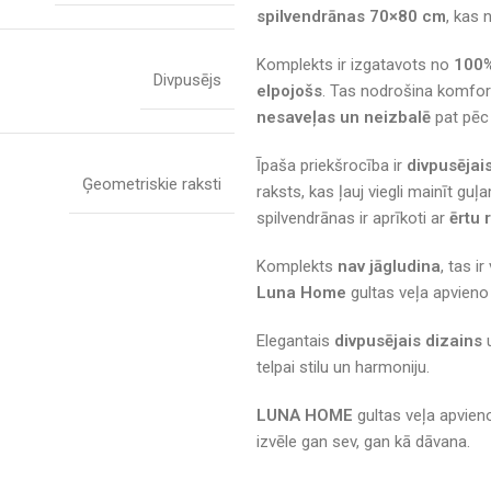
spilvendrānas 70×80 cm
, kas 
Komplekts ir izgatavots no
100%
Divpusējs
elpojošs
. Tas nodrošina komfort
nesaveļas un neizbalē
pat pēc
Īpaša priekšrocība ir
divpusējai
Ģeometriskie raksti
raksts, kas ļauj viegli mainīt g
spilvendrānas ir aprīkoti ar
ērtu 
Komplekts
nav jāgludina
, tas i
Luna Home
gultas veļa apvieno 
Elegantais
divpusējais dizains
u
telpai stilu un harmoniju.
LUNA HOME
gultas veļa apvieno
izvēle gan sev, gan kā dāvana.