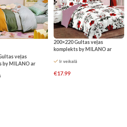
200×220 Gultas veļas
komplekts by MILANO ar
palagu/ 100% KOKVILNA
ultas veļas
Ir veikalā
SATĪNS
s by MILANO ar
100% KOKVILNA
€
17.99
ā