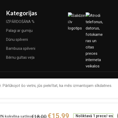
Kategorijas
IZPĀRDOŠĀNA %
Palagi ar gumiju
Dūnu spilveni
Bambusa spilveni
Bērnu gultas veļa
. Pārlūkojot šo vietni, jūs piekrītat, ka mēs izmantojam sīkdatnes.
€
15.99
€
18.00
% kokvilna satīns
Noliktavā 1 prece/-es