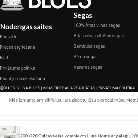
Segas
Noderīgas saites
100% Aitas vilnas segas
Aitas vilnas vātētas segas
Kontakti
Bambuka segas
Prēces atgriešana
Bērnu segas
BUJ
Vasaras segas
Privātuma politika
Pasūtījuma izsēkošana
BLUES.LV
| SIA BLUES | VISAS TIESĪBAS AIZSARGĀTAS |
PRIVĀTUMA POLITIKA
Mēs izmantojam sīkfailus, lai uzlabotu jūsu pieredzi mūsu vietnē
200×220 Gultas veļas komplekts Luna Home ar palagu, 100