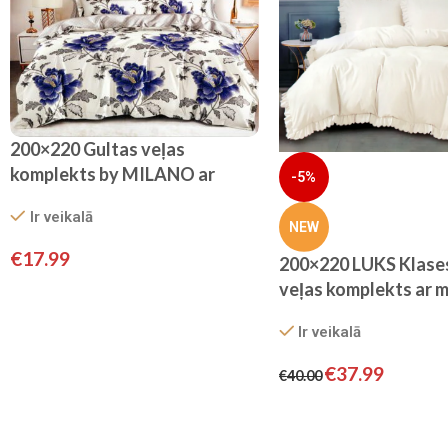
200×220 Gultas veļas
komplekts by MILANO ar
-5%
palagu/ 100% KOKVILNA
Ir veikalā
SATĪNS
NEW
€
17.99
200×220 LUKS Klase
veļas komplekts ar 
by Cotton World/ 1
Ir veikalā
KOKVILNA SATĪNS (
krēms)
€
37.99
€
40.00