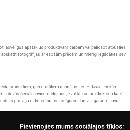
adot labvēlīgus apstākļus produktīvam darbam vai palīdzot atpūsties
nā, apskatīt fotogrāfijas ar esošām prēcēm un mierīgi iegādāties sev
rijveida produktiem, gan unikāliem darinājumiem – dizainieriskām
izdevās ģeniāli apvienot eleganci, kvalitāti un praktiskumu katrā
bīties par viņu uzticamību un godīgumu. Tie visi garantē savu
Pievienojies mums sociālajos tīklos: