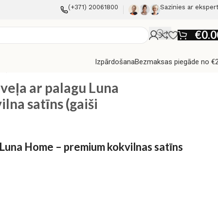
(+371) 20061800
Sazinies ar eksper
€
0.0
Izpārdošana
Bezmaksas piegāde no €
ks)
veļa ar palagu Luna
na satīns (gaiši
Luna Home – premium kokvilnas satīns