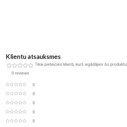
Klientu atsauksmes
Tikai pieteicies klienti, kurš iegādājies šo produkt
0 reviews
0
0
0
0
0