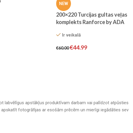
ā
NEW
200×220 Turcijas gultas veļas
komplekts Ranforce by ADA
HOME
Ir veikalā
€
44.99
€
60.00
adot labvēlīgus apstākļus produktīvam darbam vai palīdzot atpūsties
nā, apskatīt fotogrāfijas ar esošām prēcēm un mierīgi iegādāties sev