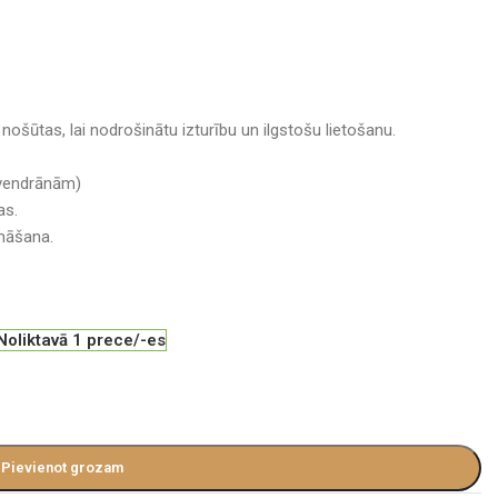
i nošūtas, lai nodrošinātu izturību un ilgstošu lietošanu.
lvendrānām)
as.
ināšana.
Noliktavā 1 prece/-es
Pievienot grozam