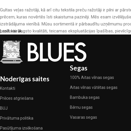
Gultas veļas ražotāji, kā arī citu tekstila preču ražotāji ir pilni a
prēcem, kuras novērtēs īsti skaistuma pazinēji. Mēs esam izvēlējuši
izstrādājuma vienībā. Mūsu sortimentā ir pārbaudītu uzņēmumu produ
produktu augsto kvalitāti, teicamas ekspluatācijas īpašības, pievilcīg
Lasīt vairāk...
Segas
Noderīgas saites
100% Aitas vilnas segas
Aitas vilnas vātētas segas
Kontakti
Bambuka segas
Prēces atgriešana
Bērnu segas
BUJ
Vasaras segas
Privātuma politika
Pasūtījuma izsēkošana