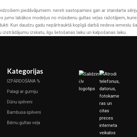
r pārsteidzošiem piedāvājumiem: nereti sastopamies gan ar standarta sē
es jums labākos modeļus no mūsdienu gultas veļas ražotājiem, kuriem 
kti. Kuri daudzu gadu nepārtrauktā kopīgā darbā nedeva iemeslu šau
u izstrādājumu izskatu, ilgu lietošanas laiku un kalpošanas laiku.
Kategorijas
IZPĀRDOŠĀNA %
Palagi ar gumiju
Dūnu spilveni
Bambusa spilveni
Bērnu gultas veļa