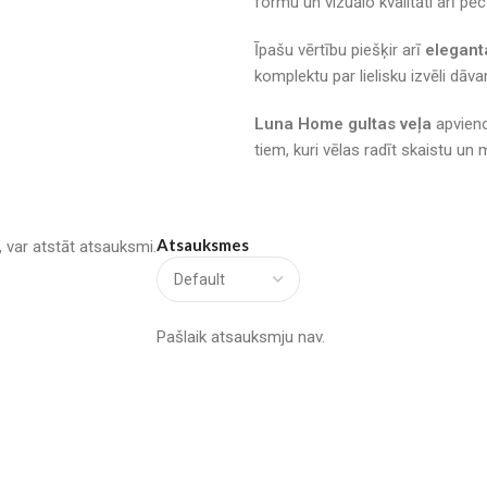
formu un vizuālo kvalitāti arī 
Īpašu vērtību piešķir arī
elegant
komplektu par lielisku izvēli dāva
Luna Home gultas veļa
apvieno
tiem, kuri vēlas radīt skaistu u
Atsauksmes
u, var atstāt atsauksmi.
Pašlaik atsauksmju nav.