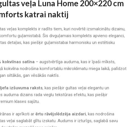
ultas veļa
Luna Home 200×220 cm
mforts katrai naktij
s veļas komplekts ir radīts tiem, kuri novērtē izsmalcinātu dizainu,
 komfortu guļamistabā. Šis divguļamais komplekts apvieno eleganci,
ātas detaļas, kas piešķir guļamistabai harmonisku un estētisku
 kokvilnas satīna
– augstvērtīga auduma, kas ir īpaši mīksts,
ā kokvilna nodrošina komfortablu mikroklimatu miega laikā, palīdzot
an siltākās, gan vēsākās naktīs.
ljefa izšuvuma raksts
, kas piešķir gultas veļai elegantu un
is auduma dizains rada vieglu tekstūras efektu, kas piešķir
remium klases sajūtu.
rānas ir aprīkoti ar
ērtu rāvējslēdzēja aizdari
, kas nodrošina
tas veļai saglabāt glītu izskatu. Audums ir izturīgs, saglabā savu