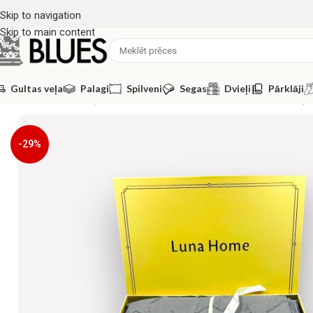
Skip to navigation
Skip to main content
Gultas veļa
Palagi
Spilveni
Segas
Dvieļi
Pārklāji
Sākums
/
Gultas veļa
/
Luna Home
/
200×220 Premium gultas veļa 
-29%