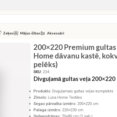
Zeķes
Mājas čības
Aksesuāri
ar palagu Luna Home dāvanu kastē, kokvilna satīns (gaiši pelē
200×220 Premium gultas 
Home dāvanu kastē, kokvil
pelēks)
SKU:
234
Divguļamā gultas veļa 200×220 
Produkts:
Divguļamais gultas veļas komplekts
Zīmols:
Luna Home Textiles
Segas pārvalka izmērs:
200×220 cm
Palaga izmērs:
220×230 cm
Spilvendrānas:
70×80 cm (2 gab.)