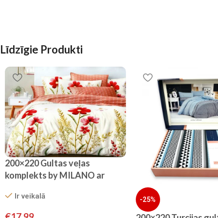
Līdzīgie Produkti
200×220 Gultas veļas
komplekts by MILANO ar
palagu/ 100% KOKVILNA
Ir veikalā
SATĪNS
-25%
€
17.99
200×220 Turcijas gul