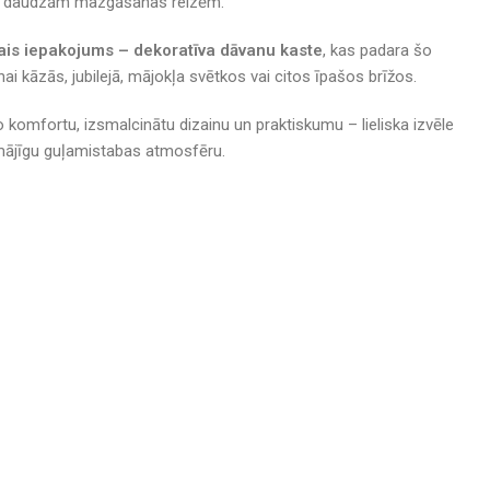
pēc daudzām mazgāšanas reizēm.
ais iepakojums – dekoratīva dāvanu kaste
, kas padara šo
nai kāzās, jubilejā, mājokļa svētkos vai citos īpašos brīžos.
 komfortu, izsmalcinātu dizainu un praktiskumu – lieliska izvēle
n mājīgu guļamistabas atmosfēru.