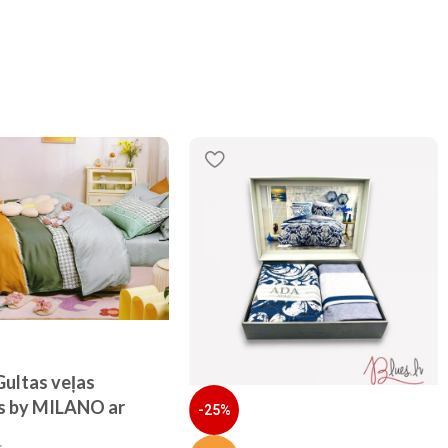
ultas veļas
s by MILANO ar
-25%
100% KOKVILNA