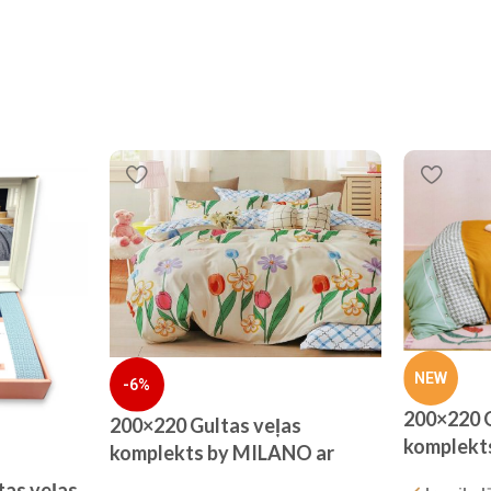
NEW
-6%
200×220 G
200×220 Gultas veļas
komplekt
komplekts by MILANO ar
palagu/ 
palagu/ 100% KOKVILNA
tas veļas