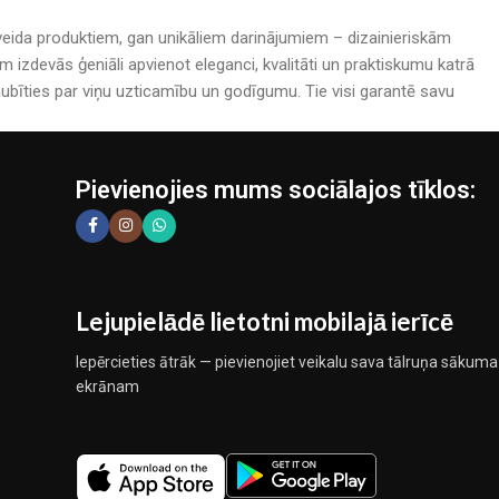
rijveida produktiem, gan unikāliem darinājumiem – dizainieriskām
izdevās ģeniāli apvienot eleganci, kvalitāti un praktiskumu katrā
bīties par viņu uzticamību un godīgumu. Tie visi garantē savu
Pievienojies mums sociālajos tīklos:
Lejupielādē lietotni mobilajā ierīcē
Iepērcieties ātrāk — pievienojiet veikalu sava tālruņa sākuma
ekrānam