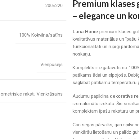
Premium klases g
200×220
– elegance un ko
Luna Home
premium klases gulta
100% Kokvilna/satīns
kvalitatīvus materiālus un īpašu
funkcionalitāti un rūpīgi pārdom
noskaņu.
Vienpusējs
Komplekts ir izgatavots no
100%
patīkams ādai un elpojošs. Dabīg
saglabāt patīkamu temperatūru g
ometriskie raksti
,
Vienkrāsains
Audumu papildina
dekoratīvs re
izsmalcinātu izskatu. Šis smalka
komplektam īpašu raksturu un p
Gan segas pārvalks, gan spilvend
vienkāršu lietošanu un palīdz gul