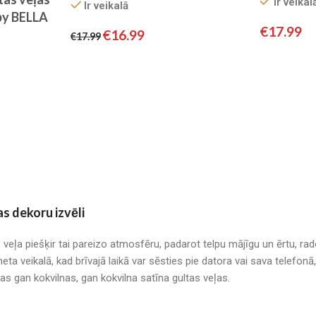
Ir veikal
SATĪNS
Ir veikalā
SATĪNS
by BELLA
€
17.99
€
16.99
€
17.99
as dekoru izvēli
s veļa piešķir tai pareizo atmosfēru, padarot telpu mājīgu un ērtu, r
neta veikalā, kad brīvajā laikā var sēsties pie datora vai sava telefo
mas gan kokvilnas, gan kokvilna satīna gultas veļas.