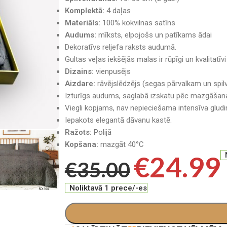
Komplektā:
4 daļas
Materiāls:
100% kokvilnas satīns
Audums:
mīksts, elpojošs un patīkams ādai
Dekoratīvs reljefa raksts audumā.
Gultas veļas iekšējās malas ir rūpīgi un kvalitatīv
Dizains:
vienpusējs
Aizdare:
rāvējslēdzējs (segas pārvalkam un spi
Izturīgs audums, saglabā izskatu pēc mazgāšan
Viegli kopjams, nav nepieciešama intensīva glud
Iepakots elegantā dāvanu kastē.
Ražots:
Polijā
Kopšana:
mazgāt 40°C
€
24.99
€
35.00
Noliktavā 1 prece/-es