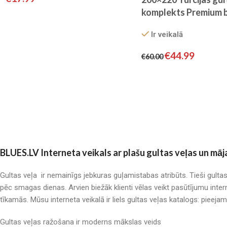
komplekts Premium 
HOME
Ir veikalā
€
44.99
€
60.00
BLUES.LV Interneta veikals ar plašu gultas veļas un māj
Gultas veļa ir nemainīgs jebkuras guļamistabas atribūts. Tieši gulta
pēc smagas dienas. Arvien biežāk klienti vēlas veikt pasūtījumu inter
tīkamās. Mūsu interneta veikalā ir liels gultas veļas katalogs: pieeja
Gultas veļas ražošana ir moderns mākslas veids