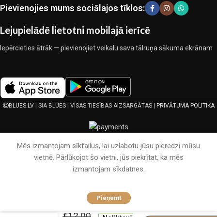
ekspluatācijas īpašības, pievilcīgu izstrādājumu izskatu, ilgu
Pievienojies mums sociālajos tīklos:
lietošanas laiku un kalpošanas laiku.
Lejupielādē lietotni mobilajā ierīcē
Iepērcieties ātrāk — pievienojiet veikalu sava tālruņa sākuma ekrānam
BLUES.LV
| SIA BLUES | VISAS TIESĪBAS AIZSARGĀTAS |
PRIVĀTUMA POLITIKA
Mēs izmantojam sīkfailus, lai uzlabotu jūsu pieredzi mūsu
vietnē. Pārlūkojot šo vietni, jūs piekrītat, ka mēs
izmantojam sīkdatnes.
90×200
Palags
ar
Pieņemt
gumiju
by
€
12.00