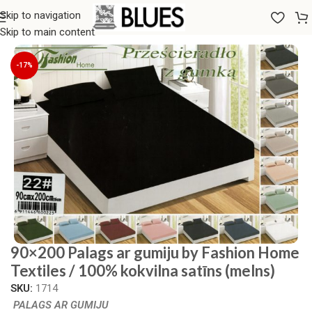
Skip to navigation
Sākums
/
Gultas veļa
/
Palagi
/
Palagi ar gumiju
Skip to main content
-17%
90×200 Palags ar gumiju by Fashion Home
Textiles / 100% kokvilna satīns (melns)
SKU:
1714
PALAGS AR GUMIJU