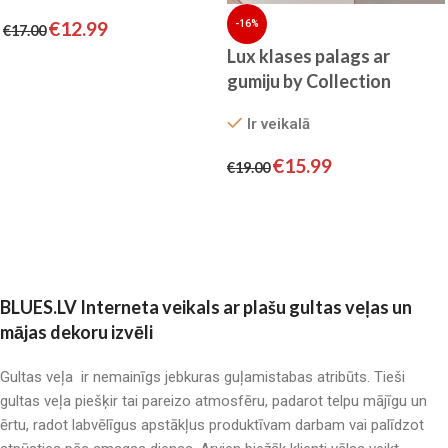
€
12.99
-16%
€
17.00
Lux klases palags ar
Pievienot grozam
gumiju by Collection
World/ 100% Kokvilna
Ir veikalā
(maigi rozs)
€
15.99
€
19.00
Pievienot grozam
BLUES.LV Interneta veikals ar plašu gultas veļas un
mājas dekoru izvēli
Gultas veļa ir nemainīgs jebkuras guļamistabas atribūts. Tieši
gultas veļa piešķir tai pareizo atmosfēru, padarot telpu mājīgu un
ērtu, radot labvēlīgus apstākļus produktīvam darbam vai palīdzot