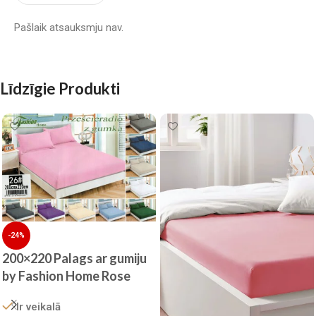
Pašlaik atsauksmju nav.
Līdzīgie Produkti
-24%
200×220 Palags ar gumiju
by Fashion Home Rose
/100% KOKVILNA SATĪNS
Ir veikalā