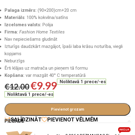
Palaga izmērs:
(90×200)cm+20 cm
Materiāls
: 100% kokvilna/satīns
Izcelsmes valsts:
Polija
Firma:
Fashion Home Textiles
Nav nepieciešams gludināt
Izturīgs daudzkārt mazgājot, īpaši laba krāsu noturība, viegli
kopjams
Neburzīgs
Ērti klājas uz matrača un pieņem tā formu
Kopšana:
var mazgāt 40° C temperatūrā
€
9.99
Noliktavā 1 prece/-es
€
12.00
Noliktavā 1 prece/-es
Pievienot grozam
SALĪDZINĀT
PIEVIENOT VĒLMĒM
PIEGĀDE
AKCIJA