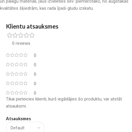
un palagu materiāli, ļaus izvēlēties sev: piemērotāko, no augstākās
kvalitātes šķiedrām, kas rada īpaši gludu izskatu.
Klientu atsauksmes
0 reviews
0
0
0
0
0
Tikai pieteicies klienti, kurš iegādājies šo produktu, var atstāt
atsauksmi.
Atsauksmes