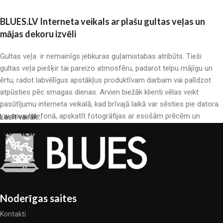
BLUES.LV Interneta veikals ar plašu gultas veļas un
mājas dekoru izvēli
Gultas veļa ir nemainīgs jebkuras guļamistabas atribūts. Tieši
gultas veļa piešķir tai pareizo atmosfēru, padarot telpu mājīgu un
ērtu, radot labvēlīgus apstākļus produktīvam darbam vai palīdzot
atpūsties pēc smagas dienas. Arvien biežāk klienti vēlas veikt
pasūtījumu interneta veikalā, kad brīvajā laikā var sēsties pie datora
vai sava telefonā, apskatīt fotogrāfijas ar esošām prēcēm un
Lasīt vairāk...
mierīgi iegādāties sev tīkamās. Mūsu interneta veikalā ir liels gultas
veļas katalogs: pieejamas gan kokvilnas, gan kokvilna satīna gultas
veļas.
Gultas veļas ražošana ir moderns mākslas veids
Gultas veļas ražotāji, kā arī citu tekstila preču ražotāji ir pilni ar
Noderīgas saites
pārsteidzošiem piedāvājumiem: nereti sastopamies gan ar
Kontakti
standarta sērijveida produktiem, gan unikāliem darinājumiem –