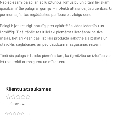
Nepieciešami palagi ar izcilu izturību, ilgmūžību un citām lieliskām
īpašībām? Šie palagi ar gumiju – noteikti attaisnos jūsu cerības. Un
pie mums jūs tos iegādāsities par īpaši pievilcīgu cenu.
Palagi ir ļoti izturīgi, noturīgi pret apkārtējās vides iedarbību un
ilgmūžīgi. Tieši tāpēc tas ir lieliski piemērots lietošanai ne tikai
mājās, bet arī viesnīcās. Izcilais produkta sākotnējais izskats un
stāvoklis saglabāsies arī pēc daudzām mazgāšanas reizēm.
Tieši šis palags ir lielisks piemērs tam, ka ilgmūžība un izturība var
iet roku rokā ar maigumu un mīkstumu.
Klientu atsauksmes
0 reviews
0