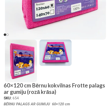
60×120 cm Bērnu kokvilnas Frotte palags
ar gumiju (rozā krāsa)
SKU:
654
BĒRNU PALAGS AR GUMIJU 60×120 cm