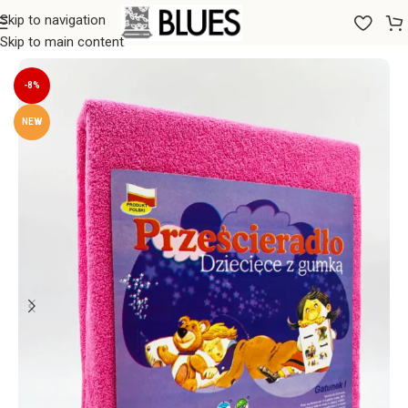
Skip to navigation
Sākums
/
Gultas veļa
/
Palagi
/
Palagi ar gumiju
Skip to main content
-8%
NEW