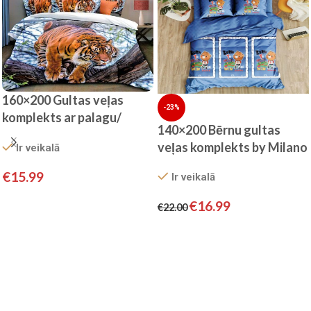
160×200 Gultas veļas
-23%
komplekts ar palagu/
140×200 Bērnu gultas
100% kokvilna satīns
veļas komplekts by Milano
Ir veikalā
ar palagu/ 100%
€
15.99
Ir veikalā
KOKVILNA SATĪNS
Pievienot grozam
€
16.99
€
22.00
Pievienot grozam