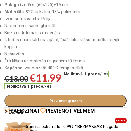
Palaga izmērs:
(60×120)+15 cm
Materiāls
: 82% kokvilna, 18% poliesters
Izcelsmes valsts:
Polija
Nav nepieciešams gludināt
Biezs un ļoti maigs materiāls
Izturīgs daudzkārt mazgājot, īpaši laba krāsu noturība, viegli
kopjams
Neburzīgs
Ērti klājas uz matrača un pieņem tā formu
Kopšana:
var mazgāt 40° C temperatūrā
€
11.99
Noliktavā 1 prece/-es
€
13.00
Noliktavā 1 prece/-es
Pievienot grozam
SALĪDZINĀT
PIEVIENOT VĒLMĒM
PIEGĀDE
AKCIJA
Omnivas pakomāts - 0,99€ * BEZMAKSAS Piegāde