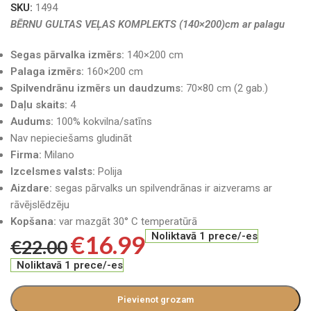
SKU:
1494
BĒRNU GULTAS VEĻAS KOMPLEKTS (140×200)cm ar palagu
Segas pārvalka izmērs:
140×200 cm
Palaga izmērs:
160×200 cm
Spilvendrānu izmērs un daudzums:
70×80 cm (2 gab.)
Daļu skaits:
4
Audums:
100% kokvilna/satīns
Nav nepieciešams gludināt
Firma:
Milano
Izcelsmes valsts:
Polija
Aizdare:
segas pārvalks un spilvendrānas ir aizverams ar
rāvējslēdzēju
Kopšana:
var mazgāt 30° C temperatūrā
€
16.99
Noliktavā 1 prece/-es
€
22.00
Noliktavā 1 prece/-es
Pievienot grozam