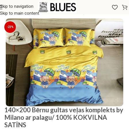
Skip to navigation
Sākums
/
Gultas veļa
/
140x200 GULTAS VEĻAS KOMPLEKTI
Skip to main content
-23%
140×200 Bērnu gultas veļas komplekts by
Milano ar palagu/ 100% KOKVILNA
SATĪNS