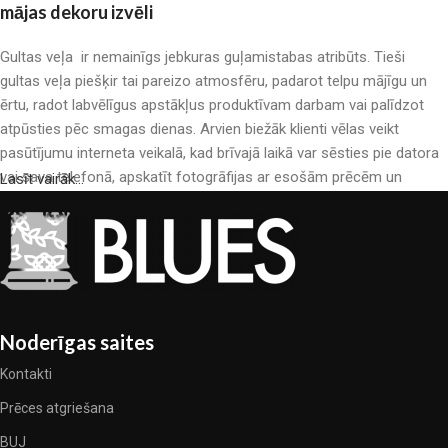
mājas dekoru izvēli
Gultas veļa ir nemainīgs jebkuras guļamistabas atribūts. Tieši
gultas veļa piešķir tai pareizo atmosfēru, padarot telpu mājīgu un
ērtu, radot labvēlīgus apstākļus produktīvam darbam vai palīdzot
atpūsties pēc smagas dienas. Arvien biežāk klienti vēlas veikt
pasūtījumu interneta veikalā, kad brīvajā laikā var sēsties pie datora
vai sava telefonā, apskatīt fotogrāfijas ar esošām prēcēm un
Lasīt vairāk...
mierīgi iegādāties sev tīkamās. Mūsu interneta veikalā ir liels gultas
veļas katalogs: pieejamas gan kokvilnas, gan kokvilna satīna gultas
veļas.
Gultas veļas ražošana ir moderns mākslas veids
Gultas veļas ražotāji, kā arī citu tekstila preču ražotāji ir pilni ar
Noderīgas saites
pārsteidzošiem piedāvājumiem: nereti sastopamies gan ar
Kontakti
standarta sērijveida produktiem, gan unikāliem darinājumiem –
dizainieriskām prēcem, kuras novērtēs īsti skaistuma pazinēji. Mēs
Prēces atgriešana
esam izvēlējušies jums labākos modeļus no mūsdienu gultas veļas
BUJ