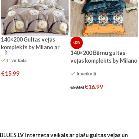
140×200 Gultas veļas
-23%
komplekts by Milano ar
140×200 Bērnu gultas
palagu/ 100% KOKVILNA
veļas komplekts by Milano
Ir veikalā
SATĪNS
ar palagu/ 100%
€
15.99
Ir veikalā
KOKVILNA SATĪNS
Pievienot grozam
€
16.99
€
22.00
Pievienot grozam
BLUES.LV Interneta veikals ar plašu gultas veļas un