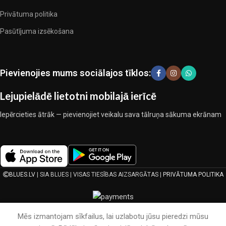
ražotājiem, kuriem izdevās ģeniāli apvienot eleganci, kvalitāti un
Privātuma politika
praktiskumu katrā izstrādājuma vienībā. Mūsu sortimentā ir
pārbaudītu uzņēmumu produkti. Kuri daudzu gadu nepārtrauktā
Pasūtījuma izsēkošana
kopīgā darbā nedeva iemeslu šaubīties par viņu uzticamību un
godīgumu. Tie visi garantē savu produktu augsto kvalitāti, teicamas
ekspluatācijas īpašības, pievilcīgu izstrādājumu izskatu, ilgu
Pievienojies mums sociālajos tīklos:
lietošanas laiku un kalpošanas laiku.
Lejupielādē lietotni mobilajā ierīcē
Iepērcieties ātrāk — pievienojiet veikalu sava tālruņa sākuma ekrānam
BLUES.LV
| SIA BLUES | VISAS TIESĪBAS AIZSARGĀTAS |
PRIVĀTUMA POLITIKA
Mēs izmantojam sīkfailus, lai uzlabotu jūsu pieredzi mūsu