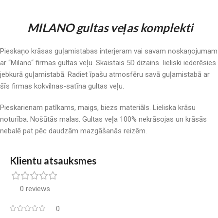
MILANO gultas veļas komplekti
Pieskaņo krāsas guļamistabas interjeram vai savam noskaņojumam
ar “Milano“ firmas gultas veļu. Skaistais 5D dizains lieliski iederēsies
jebkurā guļamistabā. Radiet īpašu atmosfēru savā guļamistabā ar
šīs firmas kokvilnas-satīna gultas veļu.
Pieskarienam patīkams, maigs, biezs materiāls. Lieliska krāsu
noturība. Nošūtās malas. Gultas veļa 100% nekrāsojas un krāsās
nebalē pat pēc daudzām mazgāšanās reizēm.
Klientu atsauksmes
0 reviews
0