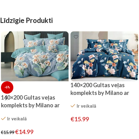
Līdzīgie Produkti
140×200 Gultas veļas
-6%
komplekts by Milano ar
140×200 Gultas veļas
palagu/ 100% KOKVILNA
komplekts by Milano ar
Ir veikalā
SATĪNS
palagu/ 100% KOKVILNA
€
15.99
Ir veikalā
SATĪNS
Pievienot grozam
€
14.99
€
15.99