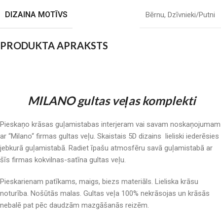
DIZAINA MOTĪVS
Bērnu
,
Dzīvnieki/Putni
PRODUKTA APRAKSTS
MILANO gultas veļas komplekti
Pieskaņo krāsas guļamistabas interjeram vai savam noskaņojumam
ar “Milano“ firmas gultas veļu. Skaistais 5D dizains lieliski iederēsies
jebkurā guļamistabā. Radiet īpašu atmosfēru savā guļamistabā ar
šīs firmas kokvilnas-satīna gultas veļu.
Pieskarienam patīkams, maigs, biezs materiāls. Lieliska krāsu
noturība. Nošūtās malas. Gultas veļa 100% nekrāsojas un krāsās
nebalē pat pēc daudzām mazgāšanās reizēm.