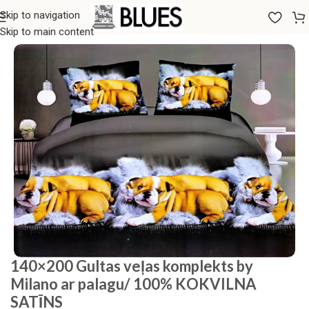
Skip to navigation
Sākums
/
Gultas veļa
/
Milano Zone
Skip to main content
140×200 Gultas veļas komplekts by
Milano ar palagu/ 100% KOKVILNA
SATĪNS