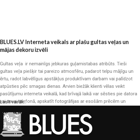
Pievienot grozam
BLUES.LV Interneta veikals ar plašu gultas veļas un
mājas dekoru izvēli
Gultas veļa ir nemainīgs jebkuras guļamistabas atribūts. Tieši
gultas veļa piešķir tai pareizo atmosfēru, padarot telpu mājīgu un
ērtu, radot labvēlīgus apstākļus produktīvam darbam vai palīdzot
atpūsties pēc smagas dienas. Arvien biežāk klienti vēlas veikt
pasūtījumu interneta veikalā, kad brīvajā laikā var sēsties pie datora
vai sava telefonā, apskatīt fotogrāfijas ar esošām prēcēm un
Lasīt vairāk...
mierīgi iegādāties sev tīkamās. Mūsu interneta veikalā ir liels gultas
veļas katalogs: pieejamas gan kokvilnas, gan kokvilna satīna gultas
veļas.
Gultas veļas ražošana ir moderns mākslas veids