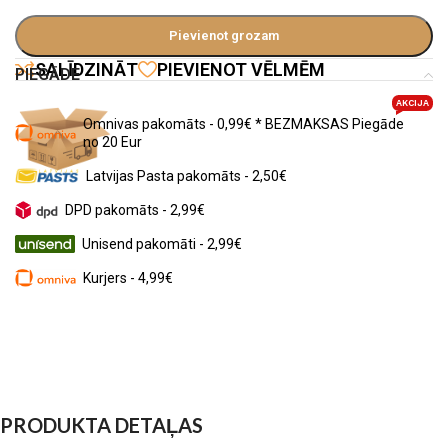
Pievienot grozam
SALĪDZINĀT
PIEVIENOT VĒLMĒM
PIEGĀDE
AKCIJA
Omnivas pakomāts - 0,99€ * BEZMAKSAS Piegāde
no 20 Eur
Latvijas Pasta pakomāts - 2,50€
DPD pakomāts - 2,99€
Unisend pakomāti - 2,99€
Kurjers - 4,99€
PRODUKTA DETAĻAS