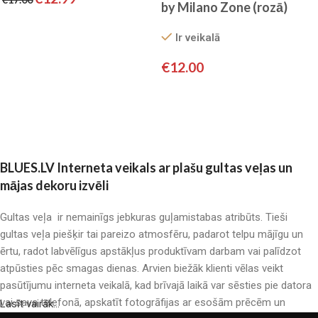
by Milano Zone (rozā)
Pievienot grozam
Ir veikalā
€
12.00
Pievienot grozam
BLUES.LV Interneta veikals ar plašu gultas veļas un
mājas dekoru izvēli
Gultas veļa ir nemainīgs jebkuras guļamistabas atribūts. Tieši
gultas veļa piešķir tai pareizo atmosfēru, padarot telpu mājīgu un
ērtu, radot labvēlīgus apstākļus produktīvam darbam vai palīdzot
atpūsties pēc smagas dienas. Arvien biežāk klienti vēlas veikt
pasūtījumu interneta veikalā, kad brīvajā laikā var sēsties pie datora
vai sava telefonā, apskatīt fotogrāfijas ar esošām prēcēm un
Lasīt vairāk...