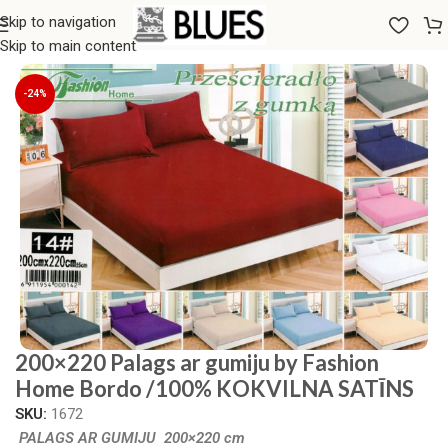
Skip to navigation
Sākums
/
Gultas veļa
/
Palagi
/
Palagi ar gumiju
Skip to main content
-24%
200×220 Palags ar gumiju by Fashion
Home Bordo /100% KOKVILNA SATĪNS
SKU:
1672
PALAGS AR GUMIJU 200×220 cm