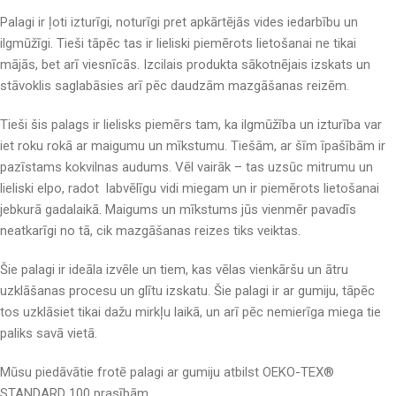
Palagi ir ļoti izturīgi, noturīgi pret apkārtējās vides iedarbību un
ilgmūžīgi. Tieši tāpēc tas ir lieliski piemērots lietošanai ne tikai
mājās, bet arī viesnīcās. Izcilais produkta sākotnējais izskats un
stāvoklis saglabāsies arī pēc daudzām mazgāšanas reizēm.
Tieši šis palags ir lielisks piemērs tam, ka ilgmūžība un izturība var
iet roku rokā ar maigumu un mīkstumu. Tiešām, ar šīm īpašībām ir
pazīstams kokvilnas audums. Vēl vairāk – tas uzsūc mitrumu un
lieliski elpo, radot labvēlīgu vidi miegam un ir piemērots lietošanai
jebkurā gadalaikā. Maigums un mīkstums jūs vienmēr pavadīs
neatkarīgi no tā, cik mazgāšanas reizes tiks veiktas.
Šie palagi ir ideāla izvēle un tiem, kas vēlas vienkāršu un ātru
uzklāšanas procesu un glītu izskatu. Šie palagi ir ar gumiju, tāpēc
tos uzklāsiet tikai dažu mirkļu laikā, un arī pēc nemierīga miega tie
paliks savā vietā.
Mūsu piedāvātie frotē palagi ar gumiju atbilst OEKO-TEX®
STANDARD 100 prasībām.