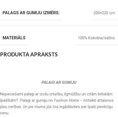
PALAGS AR GUMIJU IZMĒRS:
200×220 cm
MATERIĀLS
100% Kokvilna/satīns
PRODUKTA APRAKSTS
PALAGI AR GUMIJU
Nepieciešami palagi ar izcilu izturību, ilgmūžību un citām lieliskām
īpašībām? Palagi ar gumiju no
Fashion Home
– noteikti attaisnos
jūsu cerības. Un pie mums jūs tos iegādāsities par īpaši pievilcīgu
cenu.