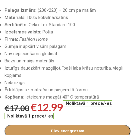
Palaga izmērs:
(200×220) + 20 cm pa malām
Materiāls
: 100% kokvilna/satīns
Sertificēts:
Oeko-Tex Standard 100
Izcelsmes valsts:
Polija
Firma:
Fashion Home
Gumija ir apkārt visām palagam
Nav nepieciešams gludināt
Biezs un maigs materiāls
Izturīgs daudzkārt mazgājot, īpaši laba krāsu noturība, viegli
kopjams
Neburzīgs
Ērti klājas uz matrača un pieņem tā formu
Kopšana:
ieteicams mazgāt 40° C temperatūrā
€
12.99
Noliktavā 1 prece/-es
€
17.00
Noliktavā 1 prece/-es
Pievienot grozam