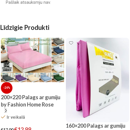
Pašlaik atsauksmju nav.
Līdzīgie Produkti
-24%
200×220 Palags ar gumiju
by Fashion Home Rose
/100% KOKVILNA SATĪNS
Ir veikalā
160×200 Palags ar gumiju
€
12.99
€
17.00