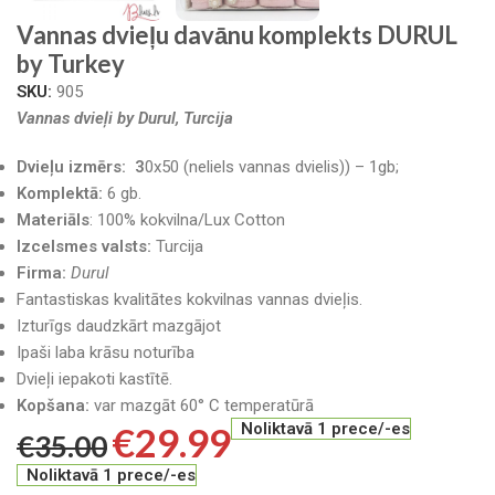
Vannas dvieļu davānu komplekts DURUL
by Turkey
SKU:
905
Vannas dvieļi by Durul, Turcija
Dvieļu izmērs: 3
0x50 (neliels vannas dvielis)) – 1gb;
Komplektā:
6 gb.
Materiāls
: 100% kokvilna/Lux Cotton
Izcelsmes valsts:
Turcija
Firma:
Durul
Fantastiskas kvalitātes kokvilnas vannas dvieļis.
Izturīgs daudzkārt mazgājot
Ipaši laba krāsu noturība
Dvieļi iepakoti kastītē.
Kopšana:
var mazgāt 60° C temperatūrā
€
29.99
Noliktavā 1 prece/-es
€
35.00
Noliktavā 1 prece/-es