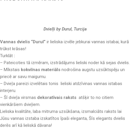
Dvielļi by Durul, Turcija
Vannas dvielis “Durul”
ir lieliska izvēle jebkurai vannas istabai, kurā
trūkst krāsas!
Turklāt
:
– Pateicoties tā izmēram, izstrādājums lieliski noder kā sejas dvielis.
– Mīkstais
kokvilnas materiāls
nodrošina augstu uzsūktspēju un
priecē ar savu maigumu.
– Dvieļa pareizi izvelētais tonis lieliski atdzīvinas vannas istabas
interjeru.
– Šī dvieļa virsmas
dekoratīvais raksts
atšķir to no citiem
vienkāršiem dvieļiem.
Lieliska kvalitāte, laba mitruma uzsūkšana, izsmalciāts raksts lai
Jūsu vannas izstaba izskatītos īpaši eleganta, Šīs elegants dvielis
derēs arī kā lieliskā dāvana!