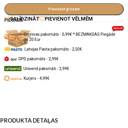
Pievienot grozam
SALĪDZINĀT
PIEVIENOT VĒLMĒM
PIEGĀDE
AKCIJA
Omnivas pakomāts - 0,99€ * BEZMAKSAS Piegāde
no 20 Eur
Latvijas Pasta pakomāts - 2,50€
DPD pakomāts - 2,99€
Unisend pakomāti - 2,99€
Kurjers - 4,99€
PRODUKTA DETAĻAS