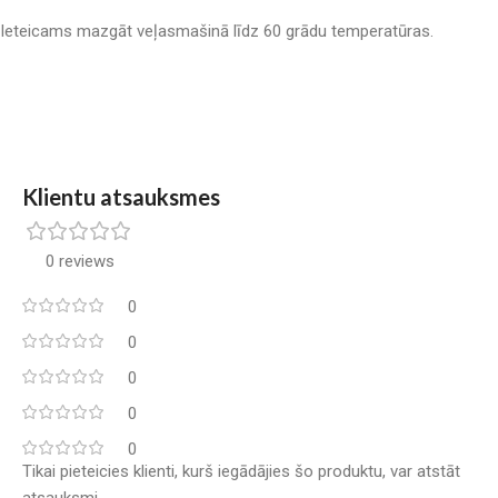
Ieteicams mazgāt veļasmašinā līdz 60 grādu temperatūras.
Klientu atsauksmes
0 reviews
0
0
0
0
0
Tikai pieteicies klienti, kurš iegādājies šo produktu, var atstāt