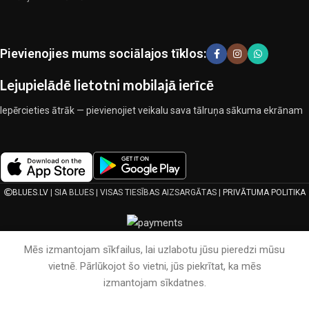
kopīgā darbā nedeva iemeslu šaubīties par viņu uzticamību un
godīgumu. Tie visi garantē savu produktu augsto kvalitāti, teicamas
ekspluatācijas īpašības, pievilcīgu izstrādājumu izskatu, ilgu
Pievienojies mums sociālajos tīklos:
lietošanas laiku un kalpošanas laiku.
Lejupielādē lietotni mobilajā ierīcē
Iepērcieties ātrāk — pievienojiet veikalu sava tālruņa sākuma ekrānam
BLUES.LV
| SIA BLUES | VISAS TIESĪBAS AIZSARGĀTAS |
PRIVĀTUMA POLITIKA
Mēs izmantojam sīkfailus, lai uzlabotu jūsu pieredzi mūsu
vietnē. Pārlūkojot šo vietni, jūs piekrītat, ka mēs
izmantojam sīkdatnes.