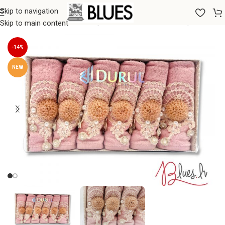
Skip to navigation
Sākums
/
Dvieļi
/
Vannas dvieļi
/
Maza izmēra vannas dvieļi
Skip to main content
-14%
NEW