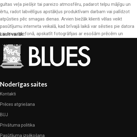
gultas veļa piešķir tai pareizo atmosfēru, padarot telpu mājīgu un
ērtu, radot labvēlīgus apstākļus produktīvam darbam vai palīdzot
atpūsties pēc smagas dienas. Arvien biežāk klienti vēlas veikt
pasūtījumu interneta veikalā, kad brīvajā laikā var sēsties pie datora
vai sava telefonā, apskatīt fotogrāfijas ar esošām prēcēm un
Lasīt vairāk...
mierīgi iegādāties sev tīkamās. Mūsu interneta veikalā ir liels gultas
veļas katalogs: pieejamas gan kokvilnas, gan kokvilna satīna gultas
veļas.
Gultas veļas ražošana ir moderns mākslas veids
Gultas veļas ražotāji, kā arī citu tekstila preču ražotāji ir pilni ar
Noderīgas saites
pārsteidzošiem piedāvājumiem: nereti sastopamies gan ar
Kontakti
standarta sērijveida produktiem, gan unikāliem darinājumiem –
dizainieriskām prēcem, kuras novērtēs īsti skaistuma pazinēji. Mēs
Prēces atgriešana
esam izvēlējušies jums labākos modeļus no mūsdienu gultas veļas
BUJ
ražotājiem, kuriem izdevās ģeniāli apvienot eleganci, kvalitāti un
Privātuma politika
praktiskumu katrā izstrādājuma vienībā. Mūsu sortimentā ir
pārbaudītu uzņēmumu produkti. Kuri daudzu gadu nepārtrauktā
Pasūtījuma izsēkošana