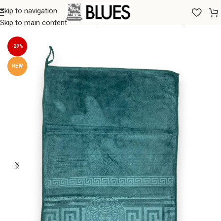
Skip to navigation
Sākums
/
Dvieļi
/
Vannas dvieļi
/
Maza izmēra vannas dvieļi
Skip to main content
-29%
NEW