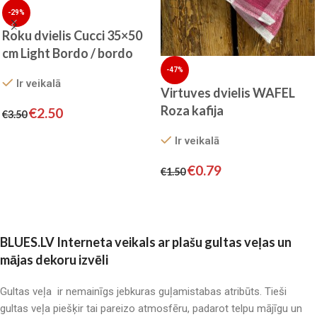
-29%
Roku dvielis Cucci 35×50
cm Light Bordo / bordo
-47%
Ir veikalā
Virtuves dvielis WAFEL
Roza kafija
€
2.50
€
3.50
Pievienot grozam
Ir veikalā
€
0.79
€
1.50
Pievienot grozam
BLUES.LV Interneta veikals ar plašu gultas veļas un
mājas dekoru izvēli
Gultas veļa ir nemainīgs jebkuras guļamistabas atribūts. Tieši
gultas veļa piešķir tai pareizo atmosfēru, padarot telpu mājīgu un