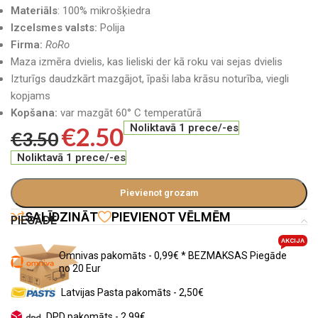
Materiāls
: 100% mikrošķiedra
Izcelsmes valsts:
Polija
Firma:
RoRo
Maza izmēra dvielis, kas lieliski der kā roku vai sejas dvielis
Izturīgs daudzkārt mazgājot, īpaši laba krāsu noturība, viegli
kopjams
Kopšana:
var mazgāt 60° C temperatūrā
€
2.50
Noliktavā 1 prece/-es
€
3.50
Noliktavā 1 prece/-es
Pievienot grozam
SALĪDZINĀT
PIEVIENOT VĒLMĒM
PIEGĀDE
AKCIJA
Omnivas pakomāts - 0,99€ * BEZMAKSAS Piegāde
no 20 Eur
Latvijas Pasta pakomāts - 2,50€
DPD pakomāts - 2,99€