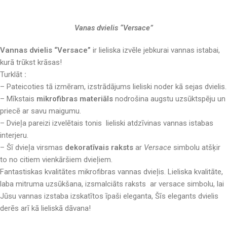
Vanas dvielis “Versace”
Vannas dvielis “Versace”
ir lieliska izvēle jebkurai vannas istabai,
kurā trūkst krāsas!
Turklāt
:
– Pateicoties tā izmēram, izstrādājums lieliski noder kā sejas dvielis.
– Mīkstais
mikrofibras materiāls
nodrošina augstu uzsūktspēju un
priecē ar savu maigumu.
– Dvieļa pareizi izvelētais tonis lieliski atdzīvinas vannas istabas
interjeru.
– Šī dvieļa virsmas
dekoratīvais raksts
ar
Versace
simbolu atšķir
to no citiem vienkāršiem dvieļiem.
Fantastiskas kvalitātes mikrofibras vannas dvieļis. Lieliska kvalitāte,
laba mitruma uzsūkšana, izsmalciāts raksts ar versace simbolu, lai
Jūsu vannas izstaba izskatītos īpaši eleganta, Šīs elegants dvielis
derēs arī kā lieliskā dāvana!