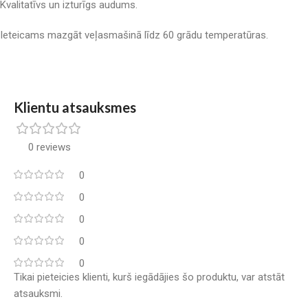
Kvalitatīvs un izturīgs audums.
Ieteicams mazgāt veļasmašinā līdz 60 grādu temperatūras.
Klientu atsauksmes
0 reviews
0
0
0
0
0
Tikai pieteicies klienti, kurš iegādājies šo produktu, var atstāt
atsauksmi.