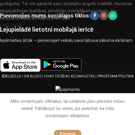
godīgumu. Tie visi garantē savu produktu augsto kvalitāti, teicamas
ekspluatācijas īpašības, pievilcīgu izstrādājumu izskatu, ilgu
Pievienojies mums sociālajos tīklos:
lietošanas laiku un kalpošanas laiku.
Lasīt vairāk...
Lejupielādē lietotni mobilajā ierīcē
Iepērcieties ātrāk — pievienojiet veikalu sava tālruņa sākuma ekrānam
BLUES.LV
| SIA BLUES | VISAS TIESĪBAS AIZSARGĀTAS |
PRIVĀTUMA POLITIKA
Mēs izmantojam sīkfailus, lai uzlabotu jūsu pieredzi mūsu
vietnē. Pārlūkojot šo vietni, jūs piekrītat, ka mēs
izmantojam sīkdatnes.
Pieņemt