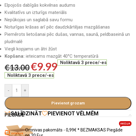
Elpojošs dabīgās kokvilnas audums
Kvalitatīvs un izturīgs materiāls
Nepūkojas un saglabā savu formu
Noturīgas krāsas arī pēc daudzkārtējas mazgāšanas
Piemērots lietošanai pēc dušas, vannas, saunā, peldbaseinā un
pludmalē
Viegli kopjams un ātri žūst
Kopšana:
ieteicams mazgāt 40°C temperatūrā
€
9.99
Noliktavā 3 prece/-es
€
13.00
Noliktavā 3 prece/-es
-
+
Pievienot grozam
SALĪDZINĀT
PIEVIENOT VĒLMĒM
PIEGĀDE
AKCIJA
Omnivas pakomāts - 0,99€ * BEZMAKSAS Piegāde
no 20 Eur