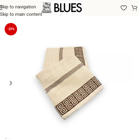
Skip to navigation
Sākums
/
Dvieļi
/
Vannas dvieļi
/
Liela izmēra vannas dvieļi
Skip to main content
-23%