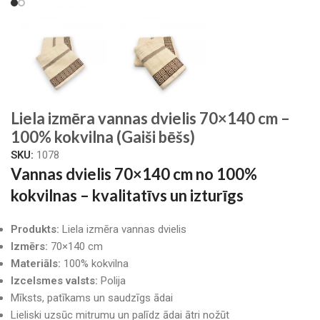
Liela izmēra vannas dvielis 70×140 cm –
100% kokvilna (Gaiši bēšs)
SKU:
1078
Vannas dvielis 70×140 cm no 100%
kokvilnas – kvalitatīvs un izturīgs
Produkts:
Liela izmēra vannas dvielis
Izmērs:
70×140 cm
Materiāls:
100% kokvilna
Izcelsmes valsts:
Polija
Mīksts, patīkams un saudzīgs ādai
Lieliski uzsūc mitrumu un palīdz ādai ātri nožūt