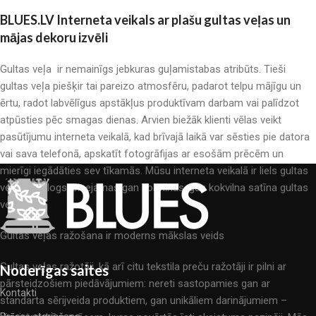
BLUES.LV Interneta veikals ar plašu gultas veļas un
mājas dekoru izvēli
Gultas veļa ir nemainīgs jebkuras guļamistabas atribūts. Tieši
gultas veļa piešķir tai pareizo atmosfēru, padarot telpu mājīgu un
ērtu, radot labvēlīgus apstākļus produktīvam darbam vai palīdzot
atpūsties pēc smagas dienas. Arvien biežāk klienti vēlas veikt
pasūtījumu interneta veikalā, kad brīvajā laikā var sēsties pie datora
vai sava telefonā, apskatīt fotogrāfijas ar esošām prēcēm un
mierīgi iegādāties sev tīkamās. Mūsu interneta veikalā ir liels gultas
veļas katalogs: pieejamas gan kokvilnas, gan kokvilna satīna gultas
veļas.
Gultas veļas ražošana ir moderns mākslas veids
Gultas veļas ražotāji, kā arī citu tekstila preču ražotāji ir pilni ar
Noderīgas saites
pārsteidzošiem piedāvājumiem: nereti sastopamies gan ar
Kontakti
standarta sērijveida produktiem, gan unikāliem darinājumiem –