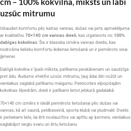
cm – 100% kokvilna, mīksts un labi
uzsūc mitrumu
Izbaudiet komfortu pēc katras vannas, dušas vai pirts apmeklējuma
ar kvalitatīvu
70×140 cm vannas dvieli
, kas izgatavots no
100%
dabīgas kokvilnas
. Šis ir klasiska izmēra vannas dvielis, kas
nodrošina lielisku komfortu ikdienas lietošanā un ir piemērots visai
ģimenei.
Dabīgā kokvilna ir īpaši mīksta, patīkama pieskārienam un saudzīga
pret ādu. Audums efektīvi uzsūc mitrumu, ļauj ādai ātri nožūt un
vienlaikus saglabā patīkamu maigumu. Pateicoties elpojošajām
kokvilnas šķiedrām, dvieli ir patīkami lietot jebkurā gadalaikā.
70×140 cm izmērs ir ideāli piemērots lietošanai pēc dušas vai
vannas, kā arī saunā, peldbaseinā, sporta klubā vai pludmalē. Dvielis
ir pietiekami liels, lai ērti noslaucītos vai aptītu ap ķermeni, vienlaikus
saglabājot vieglu svaru un ērtu lietošanu.