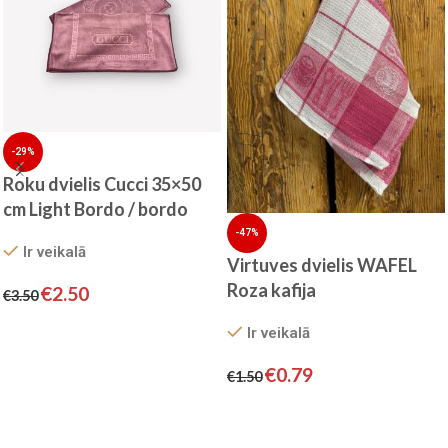
-29%
Roku dvielis Cucci 35×50
cm Light Bordo / bordo
-47%
Ir veikalā
Virtuves dvielis WAFEL
Roza kafija
€
2.50
€
3.50
Pievienot grozam
Ir veikalā
€
0.79
€
1.50
Pievienot grozam