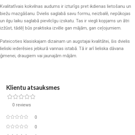
Kvalitatīvais kokvilnas audums ir izturīgs pret ikdienas lietošanu un
biežu mazgāšanu. Dvielis saglabā savu formu, neizbalē, nepūkojas
un ilgu laiku saglabā pievilcīgu izskatu. Tas ir viegli kopjams un ātri
izžūst, tādēļ būs praktiska izvēle gan mājām, gan ceļojumiem.
Pateicoties klasiskajam dizainam un augstajai kvalitātei, šis dvielis
lieliski iederēsies jebkurā vannas istabā. Tā ir arī lieliska dāvana
ģimenei, draugiem vai jaunajām mājām.
Klientu atsauksmes
0 reviews
0
0