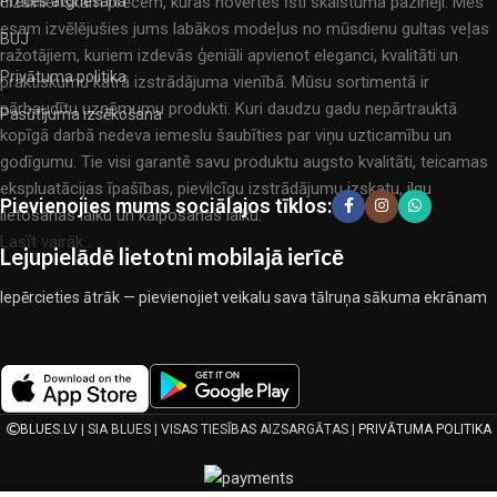
dizainieriskām prēcem, kuras novērtēs īsti skaistuma pazinēji. Mēs
Prēces atgriešana
esam izvēlējušies jums labākos modeļus no mūsdienu gultas veļas
BUJ
ražotājiem, kuriem izdevās ģeniāli apvienot eleganci, kvalitāti un
Privātuma politika
praktiskumu katrā izstrādājuma vienībā. Mūsu sortimentā ir
pārbaudītu uzņēmumu produkti. Kuri daudzu gadu nepārtrauktā
Pasūtījuma izsēkošana
kopīgā darbā nedeva iemeslu šaubīties par viņu uzticamību un
godīgumu. Tie visi garantē savu produktu augsto kvalitāti, teicamas
ekspluatācijas īpašības, pievilcīgu izstrādājumu izskatu, ilgu
Pievienojies mums sociālajos tīklos:
lietošanas laiku un kalpošanas laiku.
Lasīt vairāk...
Lejupielādē lietotni mobilajā ierīcē
Iepērcieties ātrāk — pievienojiet veikalu sava tālruņa sākuma ekrānam
BLUES.LV
| SIA BLUES | VISAS TIESĪBAS AIZSARGĀTAS |
PRIVĀTUMA POLITIKA