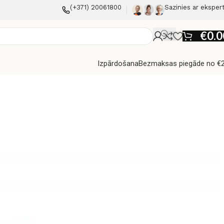
(+371) 20061800
Sazinies ar eksper
€
0.0
Izpārdošana
Bezmaksas piegāde no €