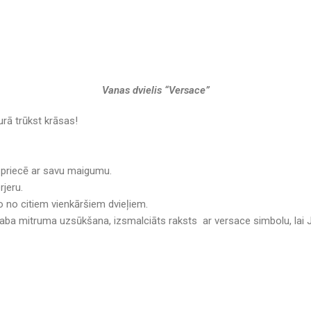
Vanas dvielis “Versace”
kurā trūkst krāsas!
 priecē ar savu maigumu.
rjeru.
o no citiem vienkāršiem dvieļiem.
e, laba mitruma uzsūkšana, izsmalciāts raksts ar versace simbolu, lai 