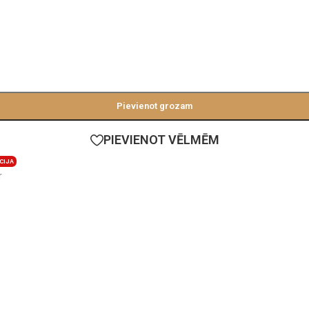
Pievienot grozam
PIEVIENOT VĒLMĒM
CIJA
r