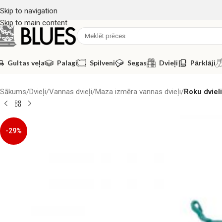
Skip to navigation
Skip to main content
Gultas veļa
Palagi
Spilveni
Segas
Dvieļi
Pārklāji
Sākums
/
Dvieļi
/
Vannas dvieļi
/
Maza izmēra vannas dvieļi
/
Roku dviel
-29%