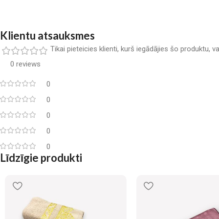
Klientu atsauksmes
Tikai pieteicies klienti, kurš iegādājies šo produktu, 
0 reviews
0
0
0
0
0
Līdzīgie produkti