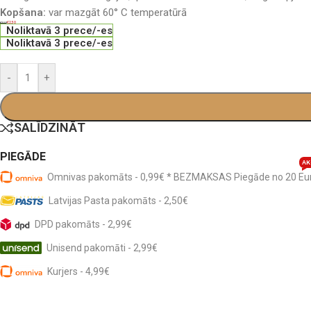
Kopšana:
var mazgāt 60° C temperatūrā
€
2.50
€
3.50
Noliktavā 3 prece/-es
Noliktavā 3 prece/-es
-
+
SALĪDZINĀT
PIEGĀDE
AK
Omnivas pakomāts - 0,99€ * BEZMAKSAS Piegāde no 20 Eu
Latvijas Pasta pakomāts - 2,50€
DPD pakomāts - 2,99€
Unisend pakomāti - 2,99€
Kurjers - 4,99€