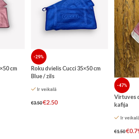
-29%
5×50 cm
Roku dvielis Cucci 35×50 cm
Blue / zils
-47%
Ir veikalā
Virtuves 
€
2.50
€
3.50
kafija
Ir veikal
€
0.7
€
1.50