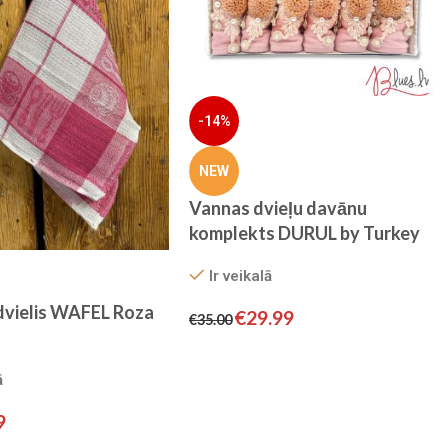
-14%
NEW
Vannas dvieļu davānu
komplekts DURUL by Turkey
Ir veikalā
dvielis WAFEL Roza
€
29.99
€
35.00
ā
9