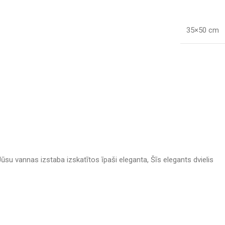
35×50 cm
Jūsu vannas izstaba izskatītos īpaši eleganta, Šīs elegants dvielis