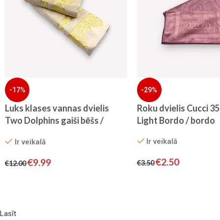
-17%
-29%
Luks klases vannas dvielis
Roku dvielis Cucci 3
Two Dolphins gaiši bēšs /
Light Bordo / bordo
Turcija 100% kokvilna 70×140
Ir veikalā
Ir veikalā
cm (liela izmēra)
€
2.50
€
9.99
€
3.50
€
12.00
Lasīt