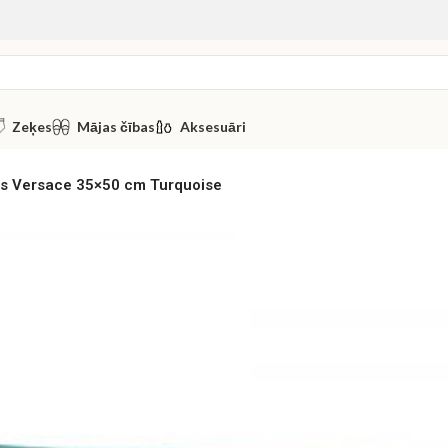
Zeķes
Mājas čības
Aksesuāri
is Versace 35×50 cm Turquoise