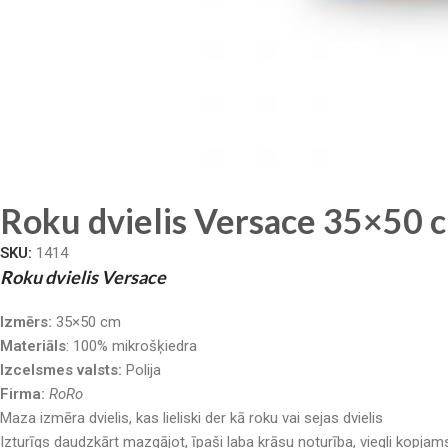
Roku dvielis Versace 35×50 
SKU:
1414
Roku dvielis Versace
Izmērs:
35×50 cm
Materiāls
: 100% mikrošķiedra
Izcelsmes valsts:
Polija
Firma:
RoRo
Maza izmēra dvielis, kas lieliski der kā roku vai sejas dvielis
Izturīgs daudzkārt mazgājot, īpaši laba krāsu noturība, viegli kopjam