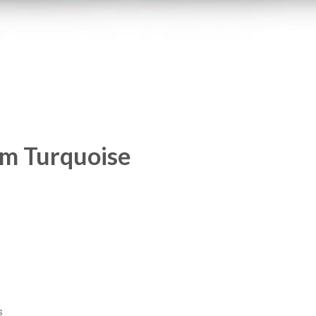
cm Turquoise
s