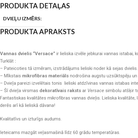
PRODUKTA DETAĻAS
DVIEĻU IZMĒRS:
PRODUKTA APRAKSTS
Vannas dvielis “Versace”
ir lieliska izvēle jebkurai vannas istabai, 
Turklāt
:
– Pateicoties tā izmēram, izstrādājums lieliski noder kā sejas dvielis.
– Mīkstais
mikrofibras materiāls
nodrošina augstu uzsūktspēju un
– Dvieļa pareizi izvelētais tonis lieliski atdzīvinas vannas istabas inte
– Šī dvieļa virsmas
dekoratīvais raksts
ar
Versace
simbolu atšķir t
Fantastiskas kvalitātes mikrofibras vannas dvieļis. Lieliska kvalitāt
derēs arī kā lieliskā dāvana!
Kvalitatīvs un izturīgs audums.
Ieteicams mazgāt veļasmašinā līdz 60 grādu temperatūras.