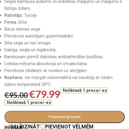
Segas bambusa audums un kokvilnas maigums un maigums ir
līdzīgs zīdam;
Ražotājs:
Turcija
Firma:
Elita
Bieza ziemas sega
Piemērota aukstājam guļamīstabām.
Silta sega un nav smaga
Dabīga, viegla un higiēniskā;
Bambusam piemīt dabiskas antibakteriālas īpašības;
Lieliska mitruma absorbcija un iztvaikošana;
Piemērota cilvēkiem ar noslieci uz alerģijām
Kopšana:
var mazgāt veļasmašīnā vai saudzīgi ar rokām
ūdens temperatūrā 30ºC.
€
79.99
Noliktavā 1 prece/-es
€
95.00
Noliktavā 1 prece/-es
Pievienot grozam
SALĪDZINĀT
PIEVIENOT VĒLMĒM
PIEGĀDE