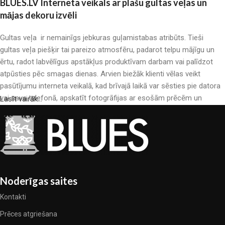
BLUES.LV Interneta veikals ar plašu gultas veļas un
mājas dekoru izvēli
Gultas veļa ir nemainīgs jebkuras guļamistabas atribūts. Tieši
gultas veļa piešķir tai pareizo atmosfēru, padarot telpu mājīgu un
ērtu, radot labvēlīgus apstākļus produktīvam darbam vai palīdzot
atpūsties pēc smagas dienas. Arvien biežāk klienti vēlas veikt
pasūtījumu interneta veikalā, kad brīvajā laikā var sēsties pie datora
vai sava telefonā, apskatīt fotogrāfijas ar esošām prēcēm un
Lasīt vairāk...
mierīgi iegādāties sev tīkamās. Mūsu interneta veikalā ir liels gultas
veļas katalogs: pieejamas gan kokvilnas, gan kokvilna satīna gultas
veļas.
Gultas veļas ražošana ir moderns mākslas veids
Gultas veļas ražotāji, kā arī citu tekstila preču ražotāji ir pilni ar
Noderīgas saites
pārsteidzošiem piedāvājumiem: nereti sastopamies gan ar
Kontakti
standarta sērijveida produktiem, gan unikāliem darinājumiem –
dizainieriskām prēcem, kuras novērtēs īsti skaistuma pazinēji. Mēs
Prēces atgriešana