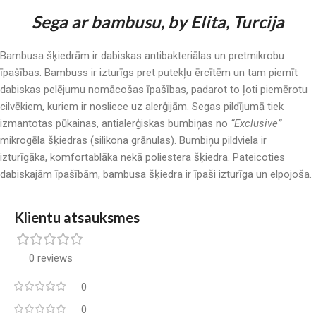
Sega ar bambusu, by Elita, Turcija
Bambusa šķiedrām ir dabiskas antibakteriālas un pretmikrobu
īpašības. Bambuss ir izturīgs pret putekļu ērcītēm un tam piemīt
dabiskas pelējumu nomācošas īpašības, padarot to ļoti piemērotu
cilvēkiem, kuriem ir nosliece uz alerģijām. Segas pildījumā tiek
izmantotas pūkainas, antialerģiskas bumbiņas no
“Exclusive”
mikrogēla šķiedras (silikona grānulas). Bumbiņu pildviela ir
izturīgāka, komfortablāka nekā poliestera šķiedra. Pateicoties
dabiskajām īpašībām, bambusa šķiedra ir īpaši izturīga un elpojoša.
Klientu atsauksmes
0 reviews
0
0