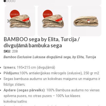
BAMBOO sega by Elita, Turcija /
divguļāmā bambuka sega
SKU:
208
Bamboo Exclusive Luksusa divguļāmā sega, by Elita, Turcija
Izmers
; 195×215 cm (divguļāmā)
Pildījums
:100% antialerģiskas mikrogels (exlusive), 250 gr m2
Segas bambusa audums un kokvilnas maigums un maigums ir
līdzīgs zīdam;
Apdare (segas pārvalks)
: 100% Bambusa audums no vienas
spilvena puses, no otras puses – 100% lux klases
kokvilna/satīns