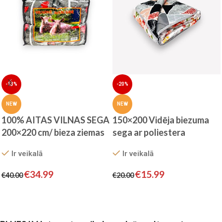
-13%
-20%
NEW
NEW
100% AITAS VILNAS SEGA
150×200 Vidēja biezuma
200×220 cm/ bieza ziemas
sega ar poliestera
sega
pildījumu Algita
Ir veikalā
Ir veikalā
€
34.99
€
15.99
€
40.00
€
20.00
Pievienot grozam
Pievienot grozam