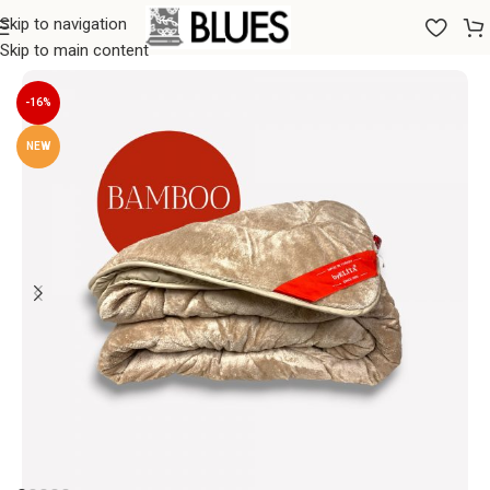
Skip to navigation
Sākums
/
Segas
/
Exclusive collection
Skip to main content
-16%
NEW