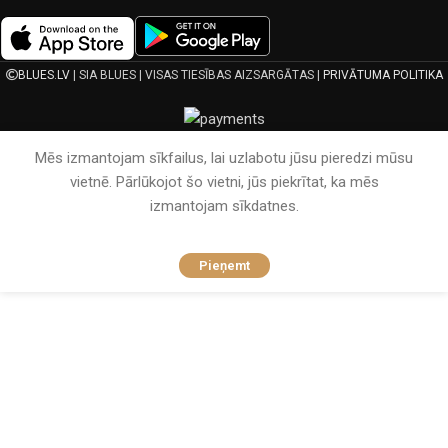
BLUES.LV
| SIA BLUES | VISAS TIESĪBAS AIZSARGĀTAS |
PRIVĀTUMA POLITIKA
Mēs izmantojam sīkfailus, lai uzlabotu jūsu pieredzi mūsu
vietnē. Pārlūkojot šo vietni, jūs piekrītat, ka mēs
izmantojam sīkdatnes.
Pieņemt