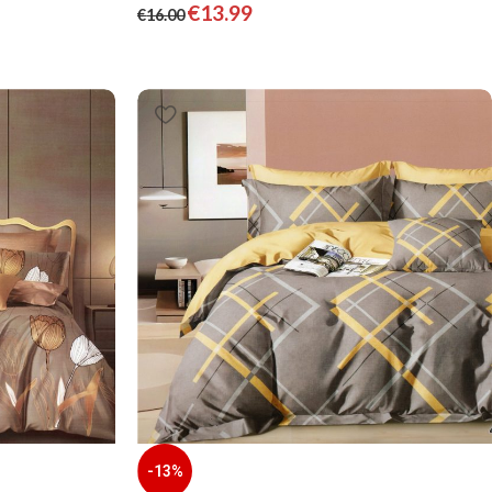
€
13.99
€
16.00
-13%