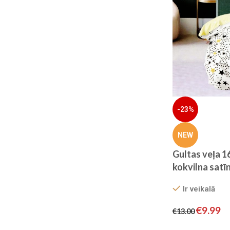
Gultas pārklājs Elway
Atlaide 13%
Pērc tagad
-23%
NEW
Gultas veļa 
kokvilna satīn
70×80
Ir veikalā
€
9.99
€
13.00