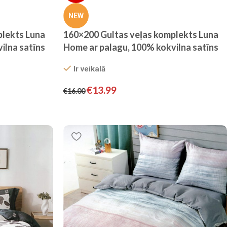
NEW
plekts Luna
160×200 Gultas veļas komplekts Luna
ilna satīns
Home ar palagu, 100% kokvilna satīns
Ir veikalā
€
13.99
€
16.00