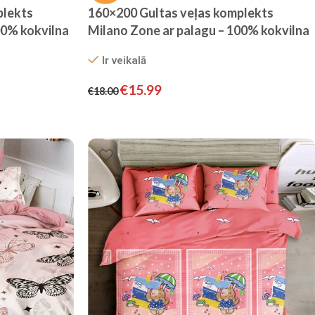
plekts
160×200 Gultas veļas komplekts
00% kokvilna
Milano Zone ar palagu – 100% kokvilna
satīns
Ir veikalā
€
15.99
€
18.00