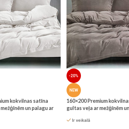
-20%
NEW
ium kokvilnas satīna
160×200 Premium kokvilna
r mežģīnēm un palagu ar
gultas veļa ar mežģīnēm un
 (Pērļu pelēks)
gumiju – Filow (Taupe pelē
Ir veikalā