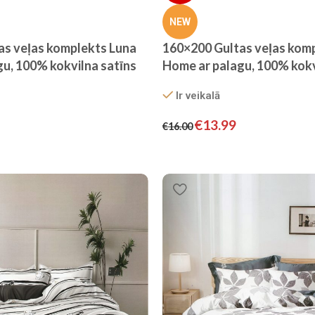
NEW
as veļas komplekts Luna
160×200 Gultas veļas kom
u, 100% kokvilna satīns
Home ar palagu, 100% kokv
Ir veikalā
€
13.99
€
16.00