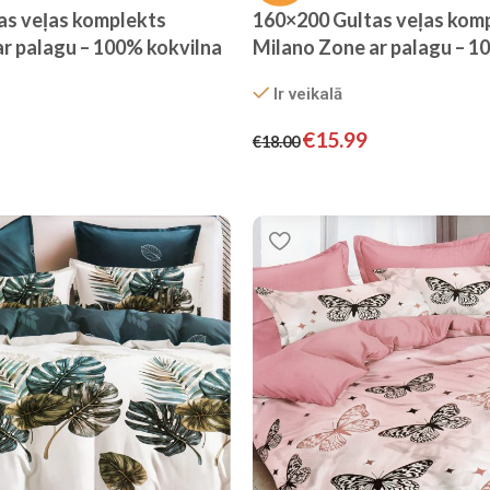
as veļas komplekts
160×200 Gultas veļas kom
r palagu – 100% kokvilna
Milano Zone ar palagu – 1
satīns
Ir veikalā
€
15.99
€
18.00