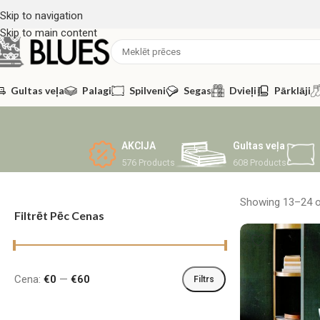
Skip to navigation
Skip to main content
Gultas veļa
Palagi
Spilveni
Segas
Dvieļi
Pārklāji
AKCIJA
Gultas veļa
576 Products
608 Products
Showing 13–24 o
Filtrēt Pēc Cenas
Cena:
€0
—
€60
Filtrs