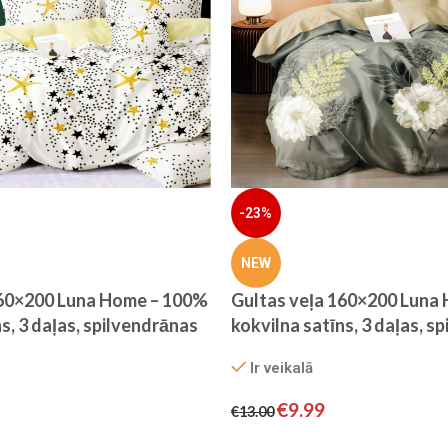
-23%
NEW
160×200 Luna Home – 100%
Gultas veļa 160×200 Luna
s, 3 daļas, spilvendrānas
kokvilna satīns, 3 daļas, s
70×80
Ir veikalā
€
9.99
€
13.00