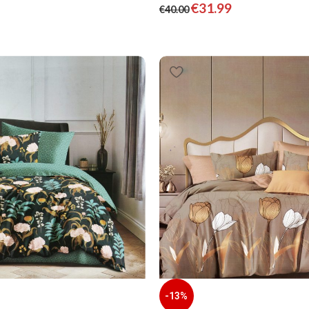
€
31.99
€
40.00
-13%