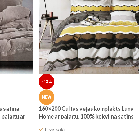
-13%
NEW
s satīna
160×200 Gultas veļas komplekts Luna
 palagu ar
Home ar palagu, 100% kokvilna satīns
ks)
Ir veikalā