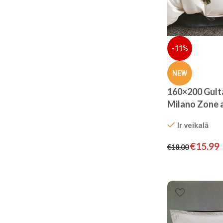
-11%
NEW
160×200 Gult
Milano Zone a
satīns
Ir veikalā
€
15.99
€
18.00