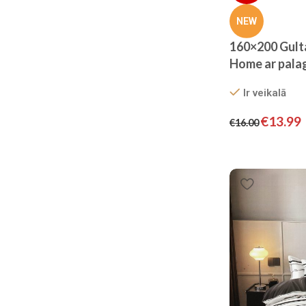
NEW
160×200 Gult
Home ar palag
Ir veikalā
€
13.99
€
16.00