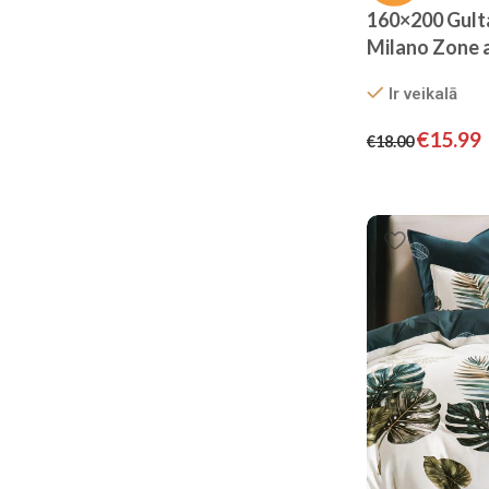
160×200 Gult
Milano Zone a
satīns
Ir veikalā
€
15.99
€
18.00