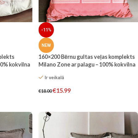
-11%
NEW
plekts
160×200 Bērnu gultas veļas komplekts
00% kokvilna
Milano Zone ar palagu – 100% kokvilna
satīns
Ir veikalā
€
15.99
€
18.00