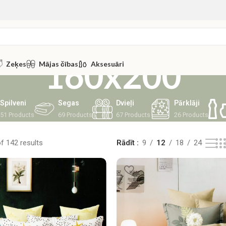
160x200
Zeķes
Mājas čības
Aksesuāri
Spilveni
Segas
Dvieļi
Pārklāji
51 Products
69 Products
67 Products
26 Products
f 142 results
Rādīt
9
12
18
24