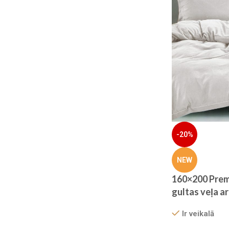
-20%
NEW
160×200 Prem
gultas veļa a
gumiju – Filow
Ir veikalā