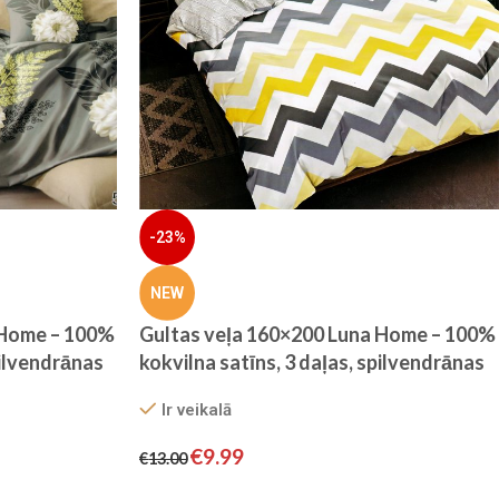
-23%
NEW
 Home – 100%
Gultas veļa 160×200 Luna Home – 100%
pilvendrānas
kokvilna satīns, 3 daļas, spilvendrānas
70×80
Ir veikalā
€
9.99
€
13.00