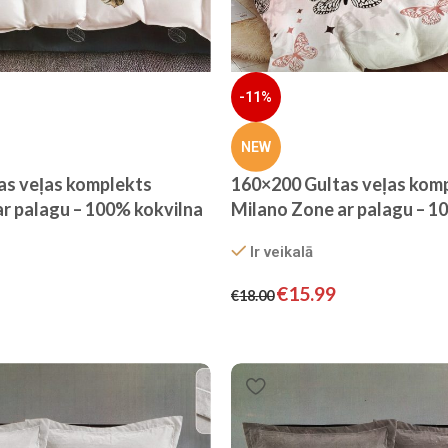
-11%
NEW
as veļas komplekts
160×200 Gultas veļas kom
r palagu – 100% kokvilna
Milano Zone ar palagu – 1
satīns
Ir veikalā
€
15.99
€
18.00