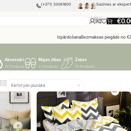
(+371) 20061800
Sazinies ar eksper
€
0.0
Izpārdošana
Bezmaksas piegāde no €
Aksesuāri
Mājas čības
Zeķes
41 Products
11 Products
73 Products