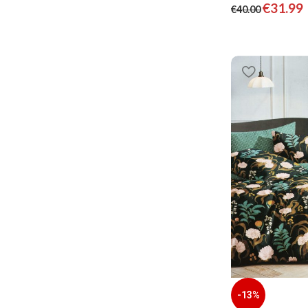
€
31.99
€
40.00
-13%