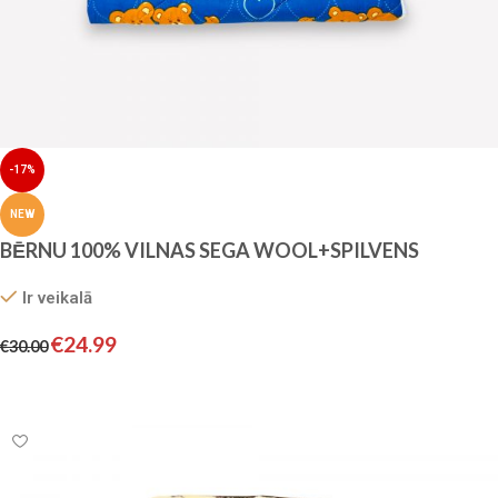
-17%
NEW
BĒRNU 100% VILNAS SEGA WOOL+SPILVENS
Ir veikalā
€
24.99
€
30.00
Pievienot grozam