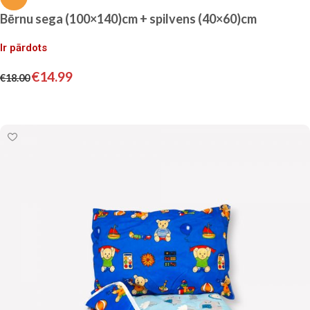
Bērnu sega (100×140)cm + spilvens (40×60)cm
Ir pārdots
€
14.99
€
18.00
Lasīt vairāk