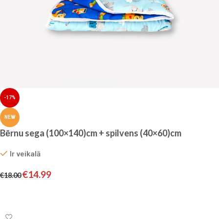
-17%
NEW
Bērnu sega (100×140)cm + spilvens (40×60)cm
Ir veikalā
€
14.99
€
18.00
Pievienot grozam