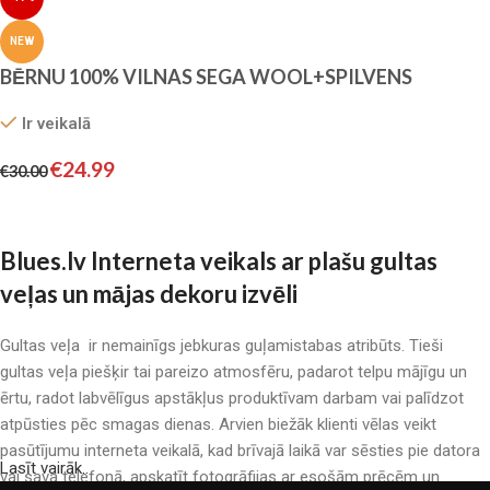
NEW
BĒRNU 100% VILNAS SEGA WOOL+SPILVENS
Ir veikalā
€
24.99
€
30.00
Pievienot grozam
Blues.lv Interneta veikals ar plašu gultas
veļas un mājas dekoru izvēli
Gultas veļa ir nemainīgs jebkuras guļamistabas atribūts. Tieši
gultas veļa piešķir tai pareizo atmosfēru, padarot telpu mājīgu un
ērtu, radot labvēlīgus apstākļus produktīvam darbam vai palīdzot
atpūsties pēc smagas dienas. Arvien biežāk klienti vēlas veikt
pasūtījumu interneta veikalā, kad brīvajā laikā var sēsties pie datora
Lasīt vairāk..
vai sava telefonā, apskatīt fotogrāfijas ar esošām prēcēm un