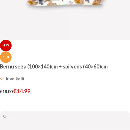
-17%
NEW
Bērnu sega (100×140)cm + spilvens (40×60)cm
Ir veikalā
€
14.99
€
18.00
Pievienot grozam