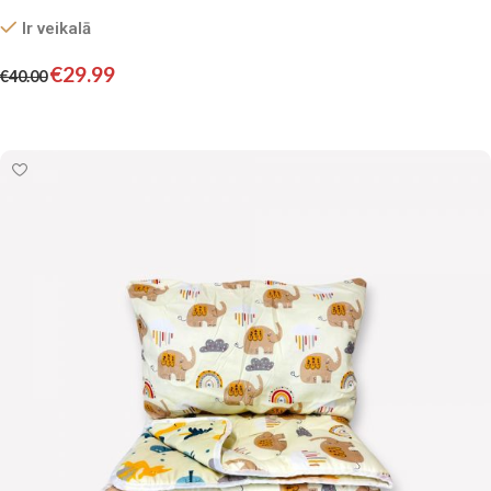
Ir veikalā
€
29.99
€
40.00
Pievienot grozam