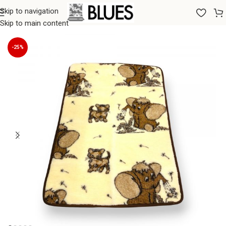
Skip to navigation
Sākums
/
Segas
/
100% Aitas vilnas pledi
Skip to main content
-25%