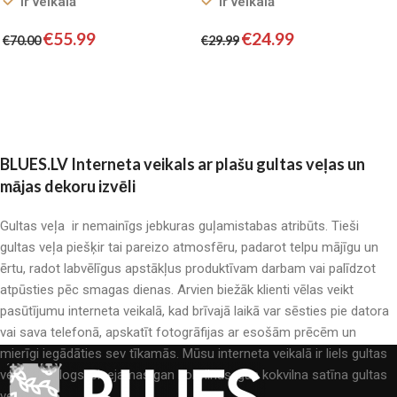
Ir veikalā
Ir veikalā
€
55.99
€
24.99
€
70.00
€
29.99
Pievienot grozam
Pievienot grozam
BLUES.LV Interneta veikals ar plašu gultas veļas un
mājas dekoru izvēli
Gultas veļa ir nemainīgs jebkuras guļamistabas atribūts. Tieši
gultas veļa piešķir tai pareizo atmosfēru, padarot telpu mājīgu un
ērtu, radot labvēlīgus apstākļus produktīvam darbam vai palīdzot
atpūsties pēc smagas dienas. Arvien biežāk klienti vēlas veikt
pasūtījumu interneta veikalā, kad brīvajā laikā var sēsties pie datora
vai sava telefonā, apskatīt fotogrāfijas ar esošām prēcēm un
mierīgi iegādāties sev tīkamās. Mūsu interneta veikalā ir liels gultas
veļas katalogs: pieejamas gan kokvilnas, gan kokvilna satīna gultas
veļas.