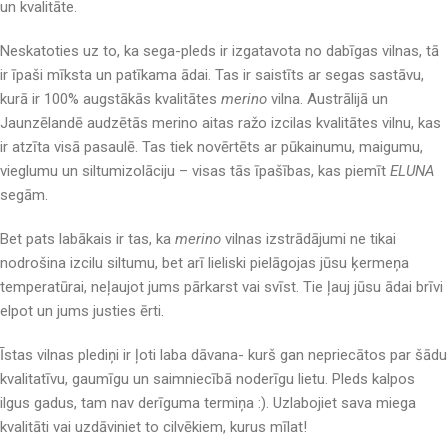
un kvalitāte.
Neskatoties uz to, ka sega-pleds ir izgatavota no dabīgas vilnas, tā
ir īpaši mīksta un patīkama ādai. Tas ir saistīts ar segas sastāvu,
kurā ir 100% augstākās kvalitātes
merino
vilna
.
Austrālijā un
Jaunzēlandē audzētās merino aitas ražo izcilas kvalitātes vilnu, kas
ir atzīta visā pasaulē. Tas tiek novērtēts ar pūkainumu, maigumu,
vieglumu un siltumizolāciju – visas tās īpašības, kas piemīt
ELUNA
segām.
Bet pats labākais ir tas, ka
merino
vilnas izstrādājumi ne tikai
nodrošina izcilu siltumu, bet arī lieliski pielāgojas jūsu ķermeņa
temperatūrai, neļaujot jums pārkarst vai svīst. Tie ļauj jūsu ādai brīvi
elpot un jums justies ērti.
Īstas vilnas plediņi ir ļoti laba dāvana- kurš gan nepriecātos par šādu
kvalitatīvu, gaumīgu un saimniecībā noderīgu lietu. Pleds kalpos
ilgus gadus, tam nav derīguma termiņa :). Uzlabojiet sava miega
kvalitāti vai uzdāviniet to cilvēkiem, kurus mīlat!