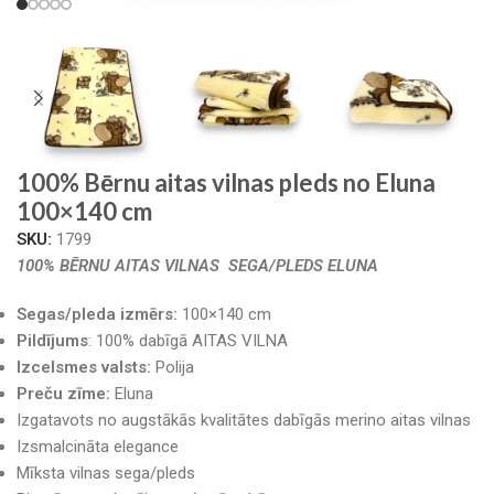
100% Bērnu aitas vilnas pleds no Eluna
100×140 cm
SKU:
1799
100% BĒRNU AITAS VILNAS SEGA/PLEDS ELUNA
Segas/pleda izmērs:
100×140 cm
Pildījums
: 100% dabīgā AITAS VILNA
Izcelsmes valsts:
Polija
Preču zīme:
Eluna
Izgatavots no augstākās kvalitātes dabīgās merino aitas vilnas
Izsmalcināta elegance
Mīksta vilnas sega/pleds