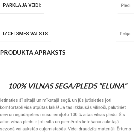
PĀRKLĀJA VEIDI:
Pledi
IZCELSMES VALSTS
Polija
PRODUKTA APRAKSTS
100% VILNAS SEGA/PLEDS “ELUNA”
Ietinaties šī siltajā un mīkstajā segā, un jūs jutīsieties ļoti
komfortabli visa atpūtas laikā! Ja tas izklausās vilinoši, palutiniet
sevi un iegādājieties mūsu iemīļoto 100 % aitas vilnas pledu. Šīs
aitas vilnas pleds ir ļoti silts un piemērots lietošanai aukstajā
sezonā vai aukstās guļamistabās. Videi draudzīgi materiāli. Ērtums