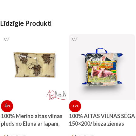
Līdzīgie Produkti
-20%
-17%
100% Merino aitas vilnas
100% AITAS VILNAS SEGA
pleds no Eluna ar lapam,
150×200/ bieza ziemas
160×200 cm
sega