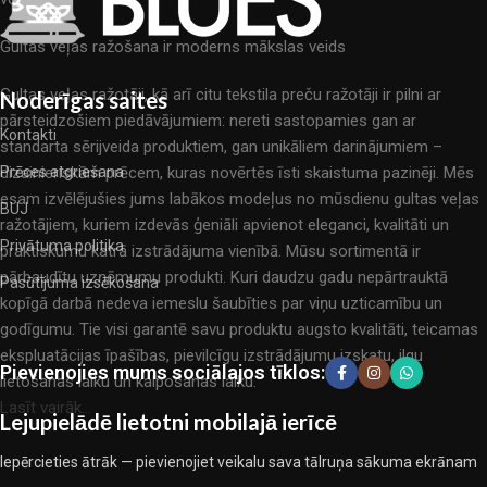
Gultas veļas ražošana ir moderns mākslas veids
Gultas veļas ražotāji, kā arī citu tekstila preču ražotāji ir pilni ar
Noderīgas saites
pārsteidzošiem piedāvājumiem: nereti sastopamies gan ar
Kontakti
standarta sērijveida produktiem, gan unikāliem darinājumiem –
dizainieriskām prēcem, kuras novērtēs īsti skaistuma pazinēji. Mēs
Prēces atgriešana
esam izvēlējušies jums labākos modeļus no mūsdienu gultas veļas
BUJ
ražotājiem, kuriem izdevās ģeniāli apvienot eleganci, kvalitāti un
Privātuma politika
praktiskumu katrā izstrādājuma vienībā. Mūsu sortimentā ir
pārbaudītu uzņēmumu produkti. Kuri daudzu gadu nepārtrauktā
Pasūtījuma izsēkošana
kopīgā darbā nedeva iemeslu šaubīties par viņu uzticamību un
godīgumu. Tie visi garantē savu produktu augsto kvalitāti, teicamas
ekspluatācijas īpašības, pievilcīgu izstrādājumu izskatu, ilgu
Pievienojies mums sociālajos tīklos:
lietošanas laiku un kalpošanas laiku.
Lasīt vairāk...
Lejupielādē lietotni mobilajā ierīcē
Iepērcieties ātrāk — pievienojiet veikalu sava tālruņa sākuma ekrānam