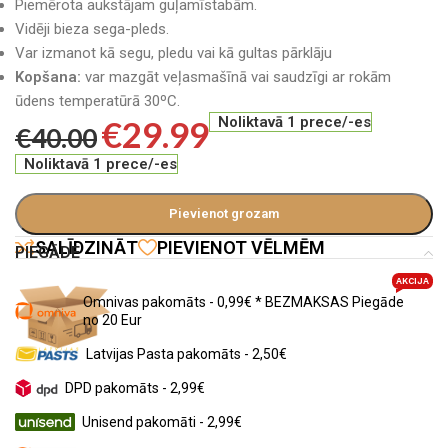
Piemērota aukstājam guļamīstabām.
Vidēji bieza sega-pleds.
Var izmanot kā segu, pledu vai kā gultas pārklāju
Kopšana:
var mazgāt veļasmašīnā vai saudzīgi ar rokām
ūdens temperatūrā 30ºC.
€
29.99
Noliktavā 1 prece/-es
€
40.00
Noliktavā 1 prece/-es
Pievienot grozam
SALĪDZINĀT
PIEVIENOT VĒLMĒM
PIEGĀDE
AKCIJA
Omnivas pakomāts - 0,99€ * BEZMAKSAS Piegāde
no 20 Eur
Latvijas Pasta pakomāts - 2,50€
DPD pakomāts - 2,99€
Unisend pakomāti - 2,99€