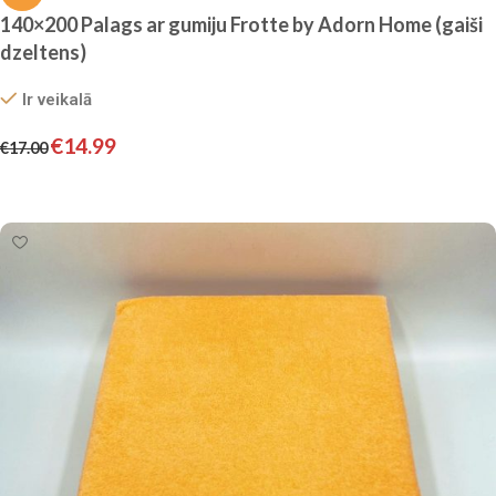
140×200 Palags ar gumiju Frotte by Adorn Home (gaiši
dzeltens)
Ir veikalā
€
14.99
€
17.00
Pievienot grozam