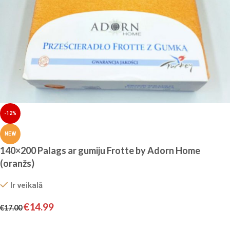
-12%
NEW
140×200 Palags ar gumiju Frotte by Adorn Home
(oranžs)
Ir veikalā
€
14.99
€
17.00
Pievienot grozam