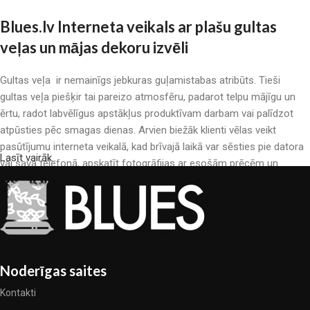
Blues.lv Interneta veikals ar plašu gultas
veļas un mājas dekoru izvēli
Gultas veļa ir nemainīgs jebkuras guļamistabas atribūts. Tieši
gultas veļa piešķir tai pareizo atmosfēru, padarot telpu mājīgu un
ērtu, radot labvēlīgus apstākļus produktīvam darbam vai palīdzot
atpūsties pēc smagas dienas. Arvien biežāk klienti vēlas veikt
pasūtījumu interneta veikalā, kad brīvajā laikā var sēsties pie datora
Lasīt vairāk..
vai sava telefonā, apskatīt fotogrāfijas ar esošām prēcēm un
mierīgi iegādāties sev tīkamās. Mūsu interneta veikalā ir liels gultas
veļas katalogs: pieejamas gan kokvilnas, gan kokvilna satīna gultas
veļas.
Gultas veļas ražošana ir moderns mākslas veids
Noderīgas saites
Gultas veļas ražotāji, kā arī citu tekstila preču ražotāji ir pilni ar
pārsteidzošiem piedāvājumiem: nereti sastopamies gan ar
Kontakti
standarta sērijveida produktiem, gan unikāliem darinājumiem –