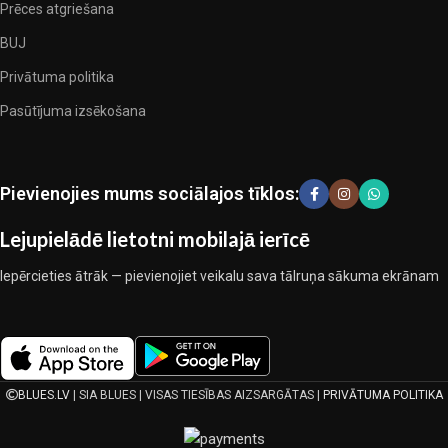
Prēces atgriešana
dizainieriskām prēcem, kuras novērtēs īsti skaistuma pazinēji. Mēs
esam izvēlējušies jums labākos modeļus no mūsdienu gultas veļas
BUJ
ražotājiem, kuriem izdevās ģeniāli apvienot eleganci, kvalitāti un
Privātuma politika
praktiskumu katrā izstrādājuma vienībā. Mūsu sortimentā ir
Pasūtījuma izsēkošana
pārbaudītu uzņēmumu produkti. Kuri daudzu gadu nepārtrauktā
kopīgā darbā nedeva iemeslu šaubīties par viņu uzticamību un
godīgumu. Tie visi garantē savu produktu augsto kvalitāti, teicamas
ekspluatācijas īpašības, pievilcīgu izstrādājumu izskatu, ilgu
Pievienojies mums sociālajos tīklos:
lietošanas laiku un kalpošanas laiku.
Lejupielādē lietotni mobilajā ierīcē
Iepērcieties ātrāk — pievienojiet veikalu sava tālruņa sākuma ekrānam
BLUES.LV
| SIA BLUES | VISAS TIESĪBAS AIZSARGĀTAS |
PRIVĀTUMA POLITIKA