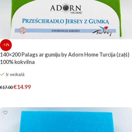
-12%
140×200 Palags ar gumiju by Adorn Home Turcija (zaļš)
100% kokvilna
Ir veikalā
€
14.99
€
17.00
Pievienot grozam