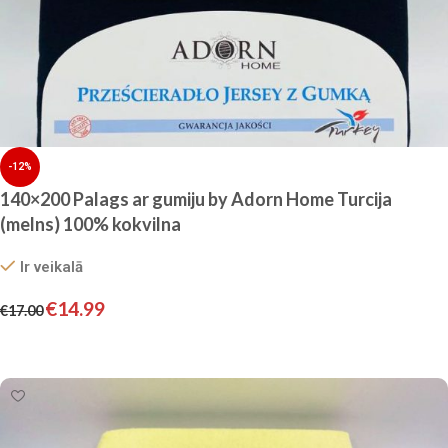
-12%
140×200 Palags ar gumiju by Adorn Home Turcija
(melns) 100% kokvilna
Ir veikalā
€
14.99
€
17.00
Pievienot grozam