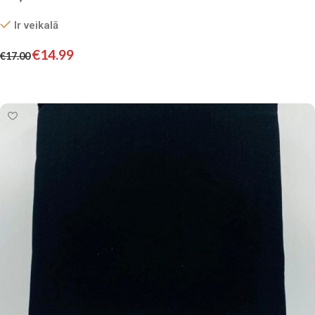
Ir veikalā
€
14.99
€
17.00
Pievienot grozam